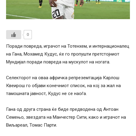
0
Поради повреда, играчот на Тотенхем, и интернационалец
на Гана, Мохамед Кудус, ќе го пропушти претстојниот
Мундијал поради повреда на мускулот на ногата.
Селекторот на оваа афричка репреземтација Карлош
Квеирош го објави конечниот список, на кој за жал на
тамошната јавност, Кудус не се наоѓа.
Гана од друга страна ќе биде предводена од Антоан
Семењо, звездата на Манчестер Сити, како и играчот на
Виљареал, Томас Парти.