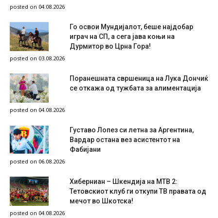
posted on 04.08.2026
Го освои Мундијалот, беше најдобар
играч на СП, а сега јава коњи на
Дурмитор во Црна Гора!
posted on 03.08.2026
Поранешната свршеница на Лука Дончиќ
се откажа од тужбата за алиментација
posted on 04.08.2026
Густаво Лопез си летна за Аргентина,
Вардар остана вез асистентот на
Фабијани
posted on 06.08.2026
Хиберниан – Шкендија на МТВ 2:
Тетовскиот клуб ги откупи ТВ правата од
мечот во Шкотска!
posted on 04.08.2026