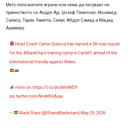
Меѓу попознатите играчи кои нема да патуваат на
првенството се Андре Ају, Џозеф Пеинтсил, Мохамед
Салису, Тарик Лампти, Салис Абдул Самад и Маџид
Ашимеру.
Head Coach Carlos Queiroz has named a 28-man squad
for the
#BlackStars
training camp in Cardiff, ahead of the
international friendly against Wales.
more on:
https://t.co/jIocMv6M29
pic.twitter.com/NrvMXGAiqa
—
Black Stars (@GhanaBlackstars)
May 25, 2026