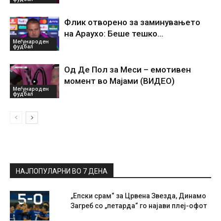
Флик отворено за заминувањето
на Араухо: Беше тешко…
Меѓународен
фудбал
Од Де Пол за Меси – емотивен
момент во Мајами (ВИДЕО)
Меѓународен
фудбал
НАЈПОПУЛАРНИ ВО 7 ДЕНА
„Епски срам“ за Црвена Звезда, Динамо
Загреб со „петарда“ го најави плеј-офот