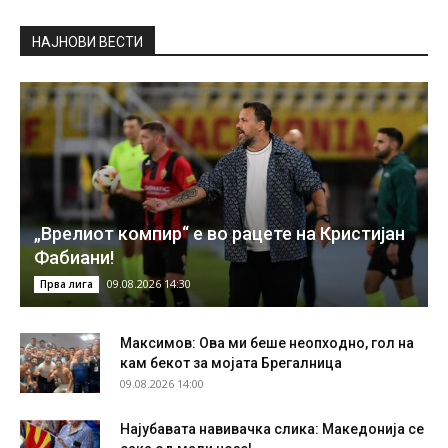
НAЈНОВИ ВЕСТИ
„Врелиот компир“ е во рацете на Кристијан
Фабиани!
09.08.2026 14:30
Прва лига
Максимов: Ова ми беше неопходно, гол на
кам бекот за мојата Брегалница
09.08.2026 14:00
Најубавата навивачка слика: Македонија се