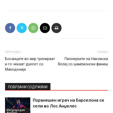
Претходно
Следно
Босанците во мир тренираат
Пионерките на Наковски
и го чекаат дуелот со
Волеј со шампионски финиш
Македонија
ПОВРЗАНИ СОДРЖИНИ
Поранешен играч на Барселона се
сели во Лос Анџелес
Меѓународен
фудбал