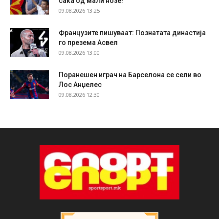
сака од мали нозе!
09.08.2026 13:25
Французите пишуваат: Познатата династија
го презема Асвел
09.08.2026 13:00
Поранешен играч на Барселона се сели во
Лос Анџелес
09.08.2026 12:30