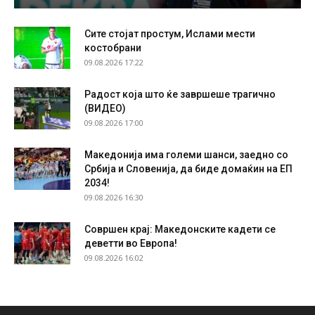
Сите стојат простум, Ислами мести
костобрани
09.08.2026 17:22
Радост која што ќе завршеше трагично
(ВИДЕО)
09.08.2026 17:00
Македонија има големи шанси, заедно со
Србија и Словенија, да биде домаќин на ЕП
2034!
09.08.2026 16:30
Совршен крај: Македонските кадети се
деветти во Европа!
09.08.2026 16:02