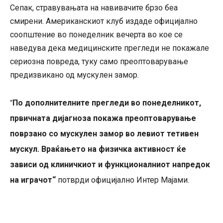
Сепак, стравувањата на навивачите брзо беа
смирени. Американскиот клуб издаде официјално
соопштение во понеделник вечерта во кое се
наведува дека медицинските прегледи не покажале
сериозна повреда, туку само преоптоварување
предизвикано од мускулен замор.
По дополнителните прегледи во понеделникот,
“
првичната дијагноза покажа преоптоварување
поврзано со мускулен замор во левиот тетивен
мускул. Враќањето на физичка активност ќе
зависи од клиничкиот и функционалниот напредок
на играчот“
потврди официјално Интер Мајами.