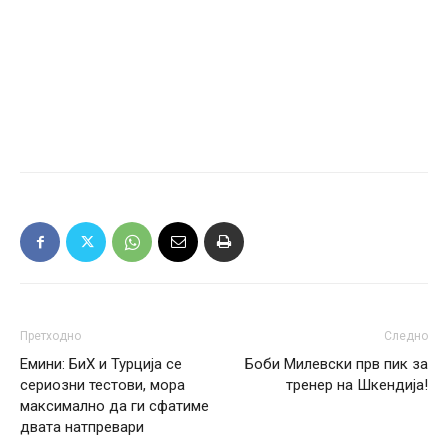
Претходно
Следно
Емини: БиХ и Турција се
Боби Милевски прв пик за
сериозни тестови, мора
тренер на Шкендија!
максимално да ги сфатиме
двата натпревари