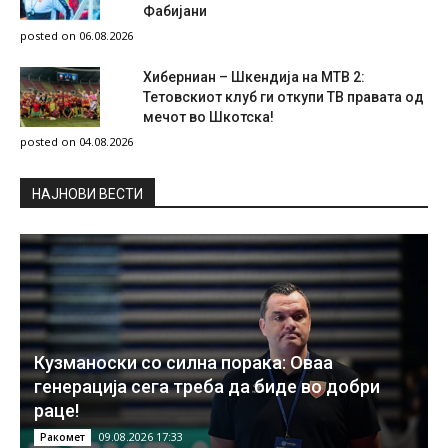
Фабијани
posted on 06.08.2026
Хиберниан – Шкендија на МТВ 2:
Тетовскиот клуб ги откупи ТВ правата од
мечот во Шкотска!
posted on 04.08.2026
НAЈНОВИ ВЕСТИ
Кузманоски со силна порака: Оваа
генерација сега треба да биде во добри
раце!
09.08.2026 17:33
Ракомет