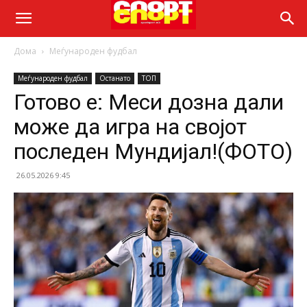
Дома
Меѓународен фудбал
Меѓународен фудбал
Останато
ТОП
Готово е: Меси дозна дали
може да игра на својот
последен Мундијал!(ФОТО)
26.05.2026 9:45