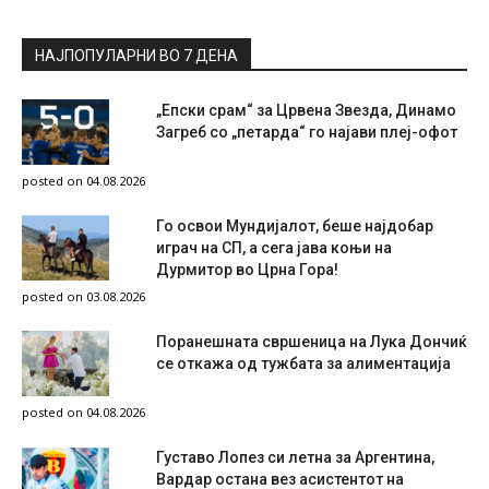
НАЈПОПУЛАРНИ ВО 7 ДЕНА
„Епски срам“ за Црвена Звезда, Динамо
Загреб со „петарда“ го најави плеј-офот
posted on 04.08.2026
Го освои Мундијалот, беше најдобар
играч на СП, а сега јава коњи на
Дурмитор во Црна Гора!
posted on 03.08.2026
Поранешната свршеница на Лука Дончиќ
се откажа од тужбата за алиментација
posted on 04.08.2026
Густаво Лопез си летна за Аргентина,
Вардар остана вез асистентот на