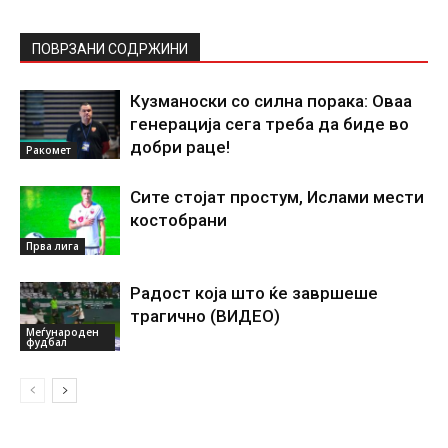
ПОВРЗАНИ СОДРЖИНИ
Кузманоски со силна порака: Оваа
генерација сега треба да биде во
добри раце!
Ракомет
Сите стојат простум, Ислами мести
костобрани
Прва лига
Радост која што ќе завршеше
трагично (ВИДЕО)
Меѓународен
фудбал