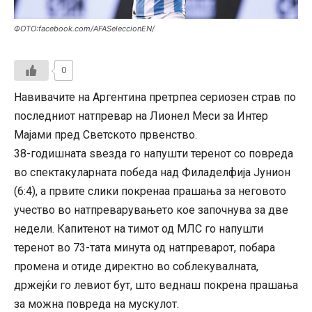
ФОТО:facebook.com/AFASeleccionEN/
0
Навивачите на Аргентина претрпеа сериозен страв по
последниот натпревар на Лионел Меси за Интер
Мајами пред Светското првенство.
38-годишната ѕвезда го напушти теренот со повреда
во спектакуларната победа над Филаделфија Јунион
(6:4), а првите слики покренаа прашања за неговото
учество во натпреварувањето кое започнува за две
недели. Капитенот на тимот од МЛС го напушти
теренот во 73-тата минута од натпреварот, побара
промена и отиде директно во соблекувалната,
држејќи го левиот бут, што веднаш покрена прашања
за можна повреда на мускулот.