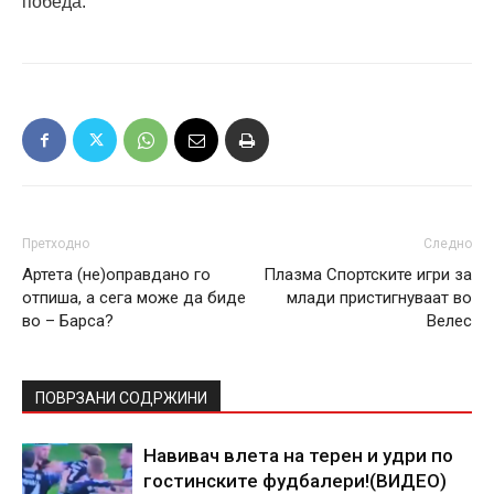
победа.
Претходно
Следно
Артета (не)оправдано го
Плазма Спортските игри за
отпиша, а сега може да биде
млади пристигнуваат во
во – Барса?
Велес
ПОВРЗАНИ СОДРЖИНИ
Навивач влета на терен и удри по
гостинските фудбалери!(ВИДЕО)