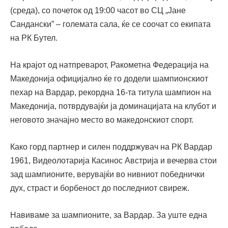
(среда), со почеток од 19:00 часот во СЦ „Јане
Сандански” – големата сала, ќе се соочат со екипата
на РК Бутел.
На крајот од натпреварот, Ракометна Федерација на
Македонија официјално ќе го додели шампионскиот
пехар на Вардар, рекордна 16-та титула шампион на
Македонија, потврдувајќи ја доминацијата на клубот и
неговото значајно место во македонскиот спорт.
Како горд партнер и силен поддржувач на РК Вардар
1961, Видеолотарија Касинос Австрија и вечерва стои
зад шампионите, верувајќи во нивниот победнички
дух, страст и борбеност до последниот свиреж.
Навиваме за шампионите, за Вардар. За уште една