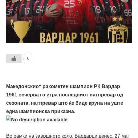
0
Македонскиот ракометен шампион РК Вардар
1961 вечерва го игра последниот натпревар од
сезоната, натпревар што ќе биде круна на уште
една шампионска приказна.
Во рамки на завршното коло, Вардарци денес, 27 мај