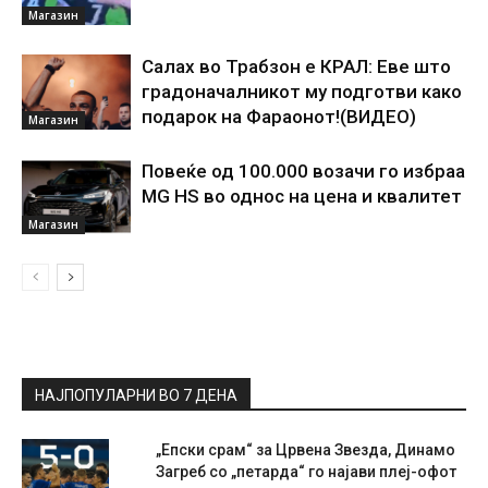
Магазин
Салах во Трабзон е КРАЛ: Еве што
градоначалникот му подготви како
подарок на Фараонот!(ВИДЕО)
Магазин
Повеќе од 100.000 возачи го избраа
MG HS во однос на цена и квалитет
Магазин
НАЈПОПУЛАРНИ ВО 7 ДЕНА
„Епски срам“ за Црвена Звезда, Динамо
Загреб со „петарда“ го најави плеј-офот