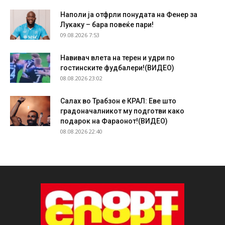
Наполи ја отфрли понудата на Фенер за
Лукаку – бара повеќе пари!
09.08.2026 7:53
Навивач влета на терен и удри по
гостинските фудбалери!(ВИДЕО)
08.08.2026 23:02
Салах во Трабзон е КРАЛ: Еве што
градоначалникот му подготви како
подарок на Фараонот!(ВИДЕО)
08.08.2026 22:40