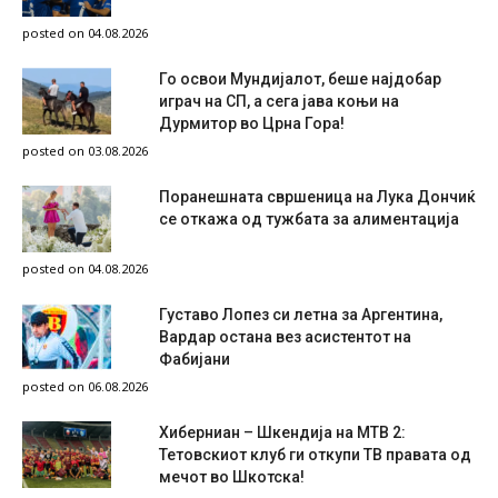
posted on 04.08.2026
Го освои Мундијалот, беше најдобар
играч на СП, а сега јава коњи на
Дурмитор во Црна Гора!
posted on 03.08.2026
Поранешната свршеница на Лука Дончиќ
се откажа од тужбата за алиментација
posted on 04.08.2026
Густаво Лопез си летна за Аргентина,
Вардар остана вез асистентот на
Фабијани
posted on 06.08.2026
Хиберниан – Шкендија на МТВ 2:
Тетовскиот клуб ги откупи ТВ правата од
мечот во Шкотска!