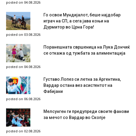
posted on 04.08.2026
Го освои Мундијалот, беше најдобар
играч на СП, а сега јава коњи на
Дурмитор во Црна Гора!
posted on 03.08.2026
Поранешната свршеница на Лука Дончиќ
се откажа од тужбата за алиментација
posted on 04.08.2026
Густаво Лопез си летна за Аргентина,
Вардар остана вез асистентот на
Фабијани
posted on 06.08.2026
Мелсунген ги предупреди своите фанови
за мечот со Вардар во Скопје
posted on 02.08.2026