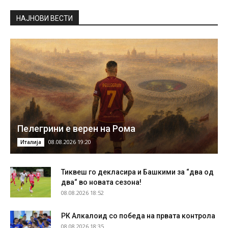
НAЈНОВИ ВЕСТИ
Пелегрини е верен на Рома
08.08.2026 19:20
Италија
Тиквеш го декласира и Башкими за “два од
два“ во новата сезона!
08.08.2026 18:52
РК Алкалоид со победа на првата контрола
08.08.2026 18:35