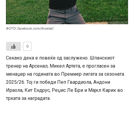
ФОТО:.facebook.com/Arsenal/
0
Секако дека е повеќе од заслужено. Шпанскиот
тренер на Арсенал, Микел Артета, е прогласен за
менаџер на годината во Премиер лигата за сезоната
2025/26. Тој ги победи Пеп Гвардиола, Андони
Ираола, Кит Ендрус, Реџис Ле Бри и Мајкл Карик во
трката за наградата.