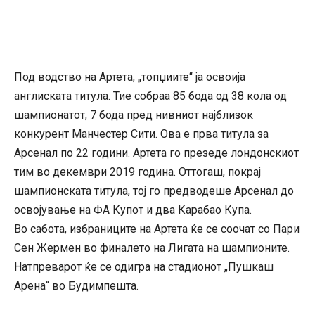
Под водство на Артета, „топџиите“ ја освоија
англиската титула. Тие собраа 85 бода од 38 кола од
шампионатот, 7 бода пред нивниот најблизок
конкурент Манчестер Сити. Ова е прва титула за
Арсенал по 22 години. Артета го презеде лондонскиот
тим во декември 2019 година. Оттогаш, покрај
шампионската титула, тој го предводеше Арсенал до
освојување на ФА Купот и два Карабао Купа.
Во сабота, избраниците на Артета ќе се соочат со Пари
Сен Жермен во финалето на Лигата на шампионите.
Натпреварот ќе се одигра на стадионот „Пушкаш
Арена“ во Будимпешта.