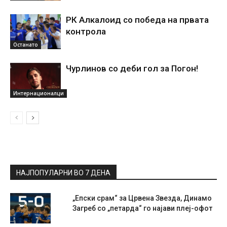
РК Алкалоид со победа на првата
контрола
Останато
Чурлинов со деби гол за Погон!
Интернационалци
НАЈПОПУЛАРНИ ВО 7 ДЕНА
„Епски срам“ за Црвена Звезда, Динамо
Загреб со „петарда“ го најави плеј-офот