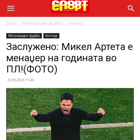
Дома
Меѓународен фудбал
Англија
Меѓународен фудбал
Англија
Заслужено: Микел Артета е
менаџер на годината во
ПЛ!(ФОТО)
27.05.2026 11:45