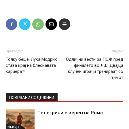
Претходно
Следно
Толку беше: Лука Модриќ
Одлични вести за ПСЖ пред
става крај на блескавата
финалето во ЛШ: Двајца
кариера?!
клучни играчи тренираат со
тимот
ПОВРЗАНИ СОДРЖИНИ
Пелегрини е верен на Рома
Италија