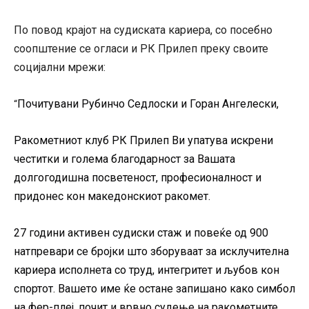
По повод крајот на судиската кариера, со посебно
соопштение се огласи и РК Прилеп преку своите
социјални мрежи:
Почитувани Рубинчо Седлоски и Горан Ангелески,
“
Ракометниот клуб РК Прилеп Ви упатува искрени
честитки и голема благодарност за Вашата
долгогодишна посветеност, професионалност и
придонес кон македонскиот ракомет.
27 години активен судиски стаж и повеќе од 900
натпревари се бројки што зборуваат за исклучителна
кариера исполнета со труд, интегритет и љубов кон
спортот. Вашето име ќе остане запишано како симбол
на фер-плеј, почит и врвно судење на ракометните