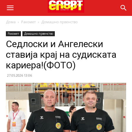
Дома
Ракомет
Домашно првенство
Ракомет
Домашно првенство
Седлоски и Ангелески
ставија крај на судиската
кариера!(ФОТО)
27.05.2026 13:06