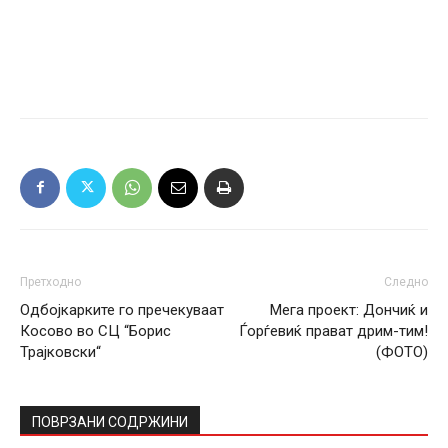
Претходно
Следно
Одбојкарките го пречекуваат
Мега проект: Дончиќ и
Косово во СЦ “Борис
Ѓорѓевиќ прават дрим-тим!
Трајковски“
(ФОТО)
ПОВРЗАНИ СОДРЖИНИ