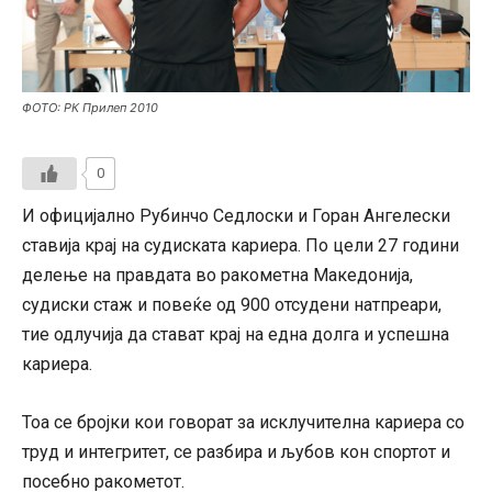
ФОТО: РК Прилеп 2010
0
И официјално Рубинчо Седлоски и Горан Ангелески
ставија крај на судиската кариера. По цели 27 години
делење на правдата во ракометна Македонија,
судиски стаж и повеќе од 900 отсудени натпреари,
тие одлучија да стават крај на една долга и успешна
кариера.
Тоа се бројки кои говорат за исклучителна кариера со
труд и интегритет, се разбира и љубов кон спортот и
посебно ракометот.