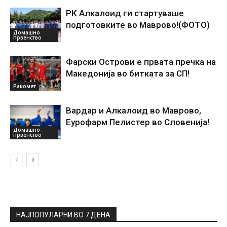
РК Алкалоид ги стартуваше
подготовките во Маврово!(ФОТО)
Домашно
првенство
Фарски Острови е првата пречка на
Македонија во битката за СП!
Ракомет
Вардар и Алкалоид во Маврово,
Еурофарм Пелистер во Словенија!
Домашно
првенство
НАЈПОПУЛАРНИ ВО 7 ДЕНА