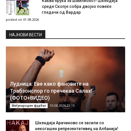
Каква брука за шампионот! Шкендија
среде Скопје собра двојно повеќе
гледачи од Вардар
posted on 01.08.2026
НAЈНОВИ ВЕСТИ
Лудница: Еве како фановите на
Трабзонспор го пречекаа Салах!
(ФОТО+ВИДЕО)
05.08.2026 23:15
Меѓународен фудбал
Шкендија Арачиново се засили со
некогашен репрезентативец на Албанија!