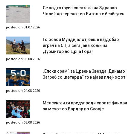
Се подготвува спектакл на Здравко
Чолиќ но теренот во Битола е безбеден
posted on 31.07.2026
Го освои Мундијалот, беше најдобар
играч на СП, а сега јава коњи на
Дурмитор во Црна Гора!
posted on 03.08.2026
„Епски срам“ за Црвена Звезда, Динамо
Загреб со „петарда“ го најави плеј-офот
posted on 04.08.2026
Мелсунген ги предупреди своите фанови
за мечот со Вардар во Скопје
posted on 02.08.2026