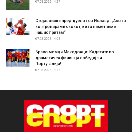
07.08.2026 14:27
Стојановски пред дуелот со Исланд: „Ако го
контролираме скокот, ќе го наметнеме
нашиот ритам“
07.08.2026 14:05
Браво момци Македонци: Кадетите во
драматичен финиш ја победија и
Португалија!
07.08.2026 13:45