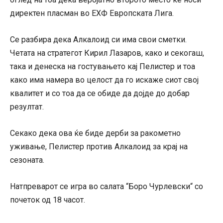
директен пласман во ЕХФ Европската Лига.
Се разбира дека Алкалоид си има свои сметки.
Четата на стратегот Кирил Лазаров, како и секогаш,
така и денеска на гостувањето кај Пелистер и тоа
како има намера во целост да го искаже сиот свој
квалитет и со тоа да се обиде да дојде до добар
резултат.
Секако дека ова ќе биде дерби за ракометно
уживање, Пелистер против Алкалоид за крај на
сезоната.
Натпреварот се игра во салата “Боро Чурлевски“ со
почеток од 18 часот.