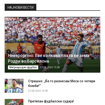
НAЈНОВИ ВЕСТИ
Неверојатно: Еве колкава плата ќе зема
Родри во Барселона
07.08.2026 15:28
Меѓународен фудбал
Страшно: „Ќе го разнесам Меси со четири
бомби!“
07.08.2026 14:58
Претепан фудбалски судија!