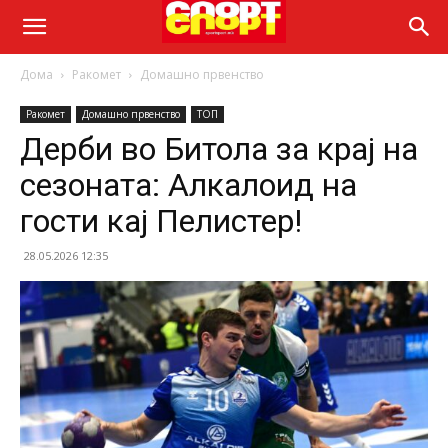
Дома
Ракомет
Домашно првенство
Ракомет
Домашно првенство
ТОП
Дерби во Битола за крај на
сезоната: Алкалоид на
гости кај Пелистер!
28.05.2026 12:35