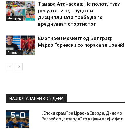
Тамара Атанасова: Не полот, туку
резултатите, трудот и
дисциплината треба да го
Интервју
вреднуваат спортистот
Емотивен момент од Белград:
Марко Ѓорчески со порака за Јовиќ!
Ракомет
НАЈПОПУЛАРНИ ВО 7 ДЕНА
„Епски срам“ за Црвена Звезда, Динамо
Загреб со „петарда“ го најави плеј-офот