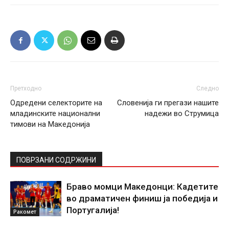
Претходно
Следно
Одредени селекторите на
Словенија ги прегази нашите
младинските национални
надежи во Струмица
тимови на Македонија
ПОВРЗАНИ СОДРЖИНИ
Браво момци Македонци: Кадетите
во драматичен финиш ја победија и
Португалија!
Ракомет