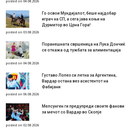
posted on 04.08.2026
Го освои Мундијалот, беше најдобар
играч на СП, а сега јава коњи на
Дурмитор во Црна Гора!
posted on 03.08.2026
Поранешната свршеница на Лука Дончиќ
се откажа од тужбата за алиментација
posted on 04.08.2026
Густаво Лопез си летна за Аргентина,
Вардар остана вез асистентот на
Фабијани
posted on 06.08.2026
Мелсунген ги предупреди своите фанови
за мечот со Вардар во Скопје
posted on 02.08.2026