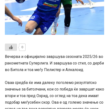
0
Вечерва и официјално завршува сезоната 2025/26 во
ракометната Суперлига. И завршува со стил, со дерби
во Битола и тоа меѓу Пелистер и Алкалоид.
Оваа средба ќе има далеку поголемо резултатско
значење за битолчани, кои со победа ќе завршат како
втори и тоа пред Охрид, со оглед на тоа дека имаат
подобар меѓусебен скор. Ова е од големо значење со
оглед на тоа дека веројатно второто место ќе носи