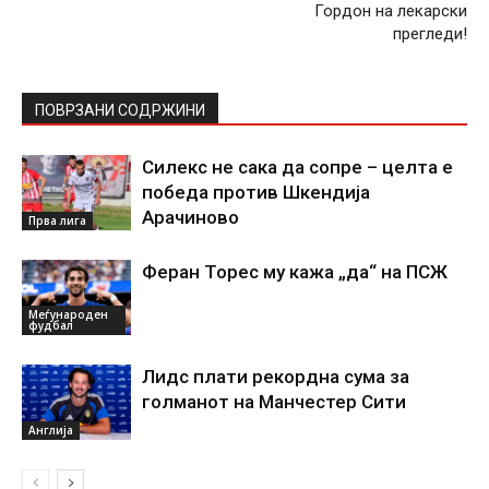
Гордон на лекарски
прегледи!
ПОВРЗАНИ СОДРЖИНИ
Силекс не сака да сопре – целта е
победа против Шкендија
Арачиново
Прва лига
Феран Торес му кажа „да“ на ПСЖ
Меѓународен
фудбал
Лидс плати рекордна сума за
голманот на Манчестер Сити
Англија