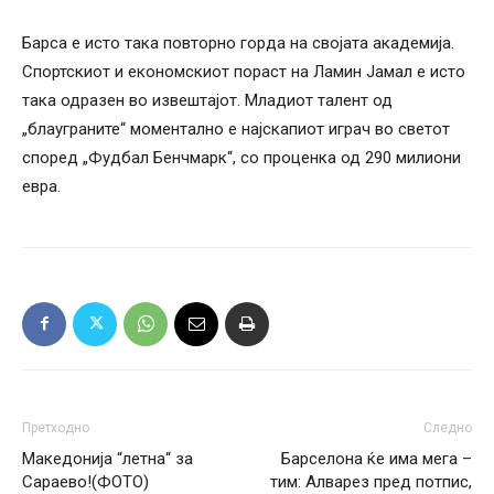
Барса е исто така повторно горда на својата академија.
Спортскиот и економскиот пораст на Ламин Јамал е исто
така одразен во извештајот. Младиот талент од
„блауграните“ моментално е најскапиот играч во светот
според „Фудбал Бенчмарк“, со проценка од 290 милиони
евра.
Претходно
Следно
Македонија “летна“ за
Барселона ќе има мега –
Сараево!(ФОТО)
тим: Алварез пред потпис,