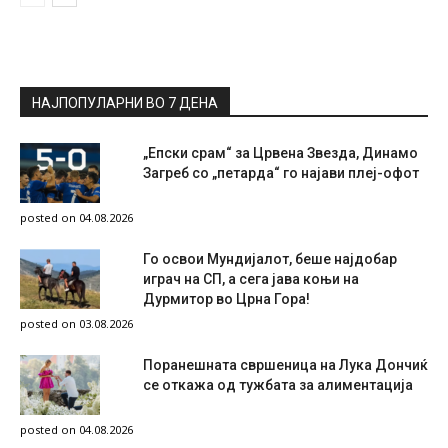
НАЈПОПУЛАРНИ ВО 7 ДЕНА
„Епски срам“ за Црвена Звезда, Динамо
Загреб со „петарда“ го најави плеј-офот
posted on 04.08.2026
Го освои Мундијалот, беше најдобар
играч на СП, а сега јава коњи на
Дурмитор во Црна Гора!
posted on 03.08.2026
Поранешната свршеница на Лука Дончиќ
се откажа од тужбата за алиментација
posted on 04.08.2026