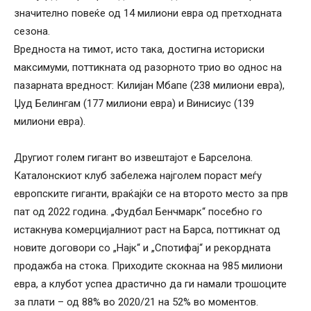
значително повеќе од 14 милиони евра од претходната
сезона.
Вредноста на тимот, исто така, достигна историски
максимуми, поттикната од разорното трио во однос на
пазарната вредност: Килијан Мбапе (238 милиони евра),
Џуд Белингам (177 милиони евра) и Винисиус (139
милиони евра).
Другиот голем гигант во извештајот е Барселона.
Каталонскиот клуб забележа најголем пораст меѓу
европските гиганти, враќајќи се на второто место за прв
пат од 2022 година. „Фудбал Бенчмарк“ посебно го
истакнува комерцијалниот раст на Барса, поттикнат од
новите договори со „Најк“ и „Спотифај“ и рекордната
продажба на стока. Приходите скокнаа на 985 милиони
евра, а клубот успеа драстично да ги намали трошоците
за плати – од 88% во 2020/21 на 52% во моментов.