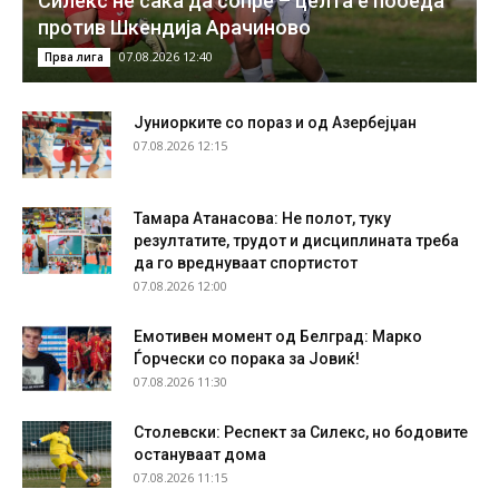
Силекс не сака да сопре – целта е победа
против Шкендија Арачиново
07.08.2026 12:40
Прва лига
Јуниорките со пораз и од Азербејџан
07.08.2026 12:15
Тамара Атанасова: Не полот, туку
резултатите, трудот и дисциплината треба
да го вреднуваат спортистот
07.08.2026 12:00
Емотивен момент од Белград: Марко
Ѓорчески со порака за Јовиќ!
07.08.2026 11:30
Столевски: Респект за Силекс, но бодовите
остануваат дома
07.08.2026 11:15