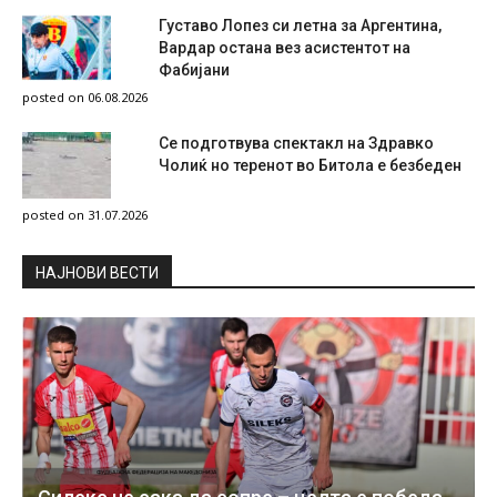
Густаво Лопез си летна за Аргентина,
Вардар остана вез асистентот на
Фабијани
posted on 06.08.2026
Се подготвува спектакл на Здравко
Чолиќ но теренот во Битола е безбеден
posted on 31.07.2026
НAЈНОВИ ВЕСТИ