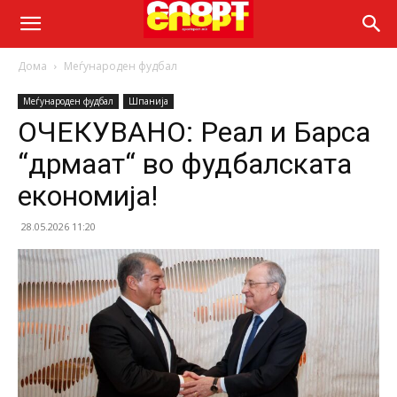
Дома
Меѓународен фудбал
Меѓународен фудбал
Шпанија
ОЧЕКУВАНО: Реал и Барса
“дрмаат“ во фудбалската
економија!
28.05.2026 11:20