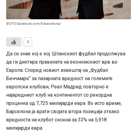
ФОТО:facebook.com/fcbarcelona/
0
Да се знае кој е кој. Шпанскиот фудбал продолжува
да ги диктира правилата на економскиот врв во
Европа. Според новиот извештај на „Фудбал
Бенчмарк“ за пазарната вредност на големите
европски клубови, Реал Мадрид повторно е
највредниот клуб на континентот со рекордна
проценка од 7,725 милијарди евра. Во исто време,
Барселона ја врати својата втора позиција откако
вредноста на клубот скокна за 33% на 5,918
милијарди евра.