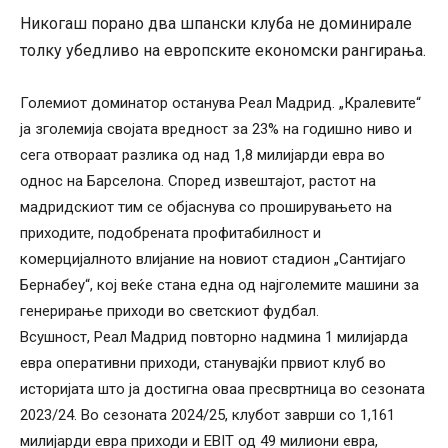
Никогаш порано два шпански клуба не доминирале
толку убедливо на европските економски рангирања.
Големиот доминатор останува Реал Мадрид. „Кралевите“
ја зголемија својата вредност за 23% на годишно ниво и
сега отвораат разлика од над 1,8 милијарди евра во
однос на Барселона. Според извештајот, растот на
мадридскиот тим се објаснува со проширувањето на
приходите, подобрената профитабилност и
комерцијалното влијание на новиот стадион „Сантијаго
Бернабеу“, кој веќе стана една од најголемите машини за
генерирање приходи во светскиот фудбал.
Всушност, Реал Мадрид повторно надмина 1 милијарда
евра оперативни приходи, станувајќи првиот клуб во
историјата што ја достигна оваа пресвртница во сезоната
2023/24. Во сезоната 2024/25, клубот заврши со 1,161
милијарди евра приходи и EBIT од 49 милиони евра,