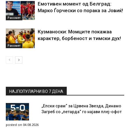
Емотивен момент од Белград:
Марко Ѓорчески со порака за Јовиќ!
Ракомет
Кузманоски: Момците покажаа
карактер, борбеност и тимски дух!
Ракомет
НАЈПОПУЛАРНИ ВО 7 ДЕНА
„Епски срам“ за Црвена Звезда, Динамо
Загреб со „петарда“ го најави плеј-офот
posted on 04.08.2026