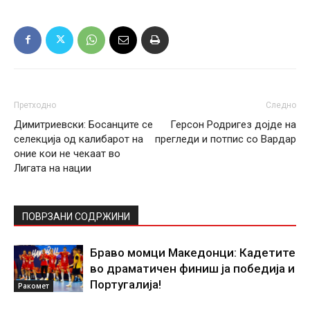
Претходно
Следно
Димитриевски: Босанците се
Герсон Родригез дојде на
селекција од калибарот на
прегледи и потпис со Вардар
оние кои не чекаат во
Лигата на нации
ПОВРЗАНИ СОДРЖИНИ
Браво момци Македонци: Кадетите
во драматичен финиш ја победија и
Португалија!
Ракомет