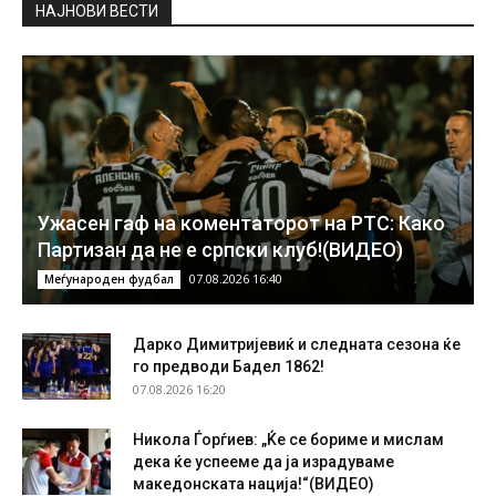
НAЈНОВИ ВЕСТИ
Ужасен гаф на коментаторот на РТС: Како
Партизан да не е српски клуб!(ВИДЕО)
07.08.2026 16:40
Меѓународен фудбал
Дарко Димитријевиќ и следната сезона ќе
го предводи Бадел 1862!
07.08.2026 16:20
Никола Ѓорѓиев: „Ќе се бориме и мислам
дека ќе успееме да ја израдуваме
македонската нација!“(ВИДЕО)