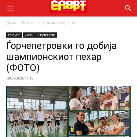
Дома
Ракомет
Домашно првенство
Ракомет
Домашно првенство
Ѓорчепетровки го добија
шампионскиот пехар
(ФОТО)
28.05.2026 19:15