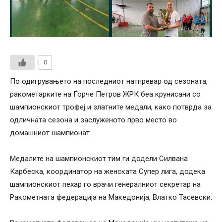
0
По одигрувањето на последниот натпревар од сезоната,
ракометарките на Ѓорче Петров ЖРК беа крунисани со
шампионскиот трофеј и златните медали, како потврда за
одличната сезона и заслуженото прво место во
домашниот шампионат.
Медалите на шампионскиот тим ги додели Силвана
Карбеска, координатор на женската Супер лига, додека
шампионскиот пехар го врачи генералниот секретар на
Ракометната федерација на Македонија, Влатко Тасевски.