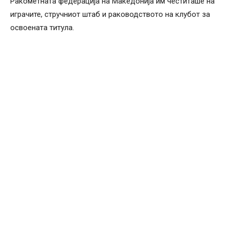
Ракометната федерација на Македонија им честиташе на
играчите, стручниот штаб и раководството на клубот за
освоената титула.