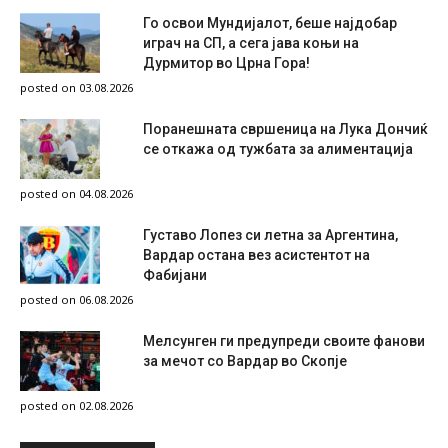
Го освои Мундијалот, беше најдобар
играч на СП, а сега јава коњи на
Дурмитор во Црна Гора!
posted on 03.08.2026
Поранешната свршеница на Лука Дончиќ
се откажа од тужбата за алиментација
posted on 04.08.2026
Густаво Лопез си летна за Аргентина,
Вардар остана вез асистентот на
Фабијани
posted on 06.08.2026
Мелсунген ги предупреди своите фанови
за мечот со Вардар во Скопје
posted on 02.08.2026