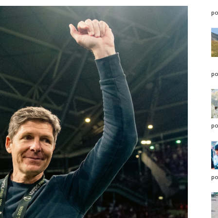
po
po
po
po