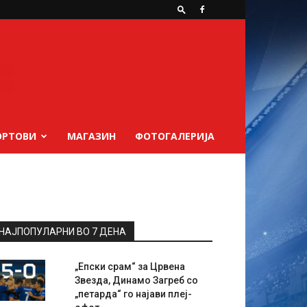
ОРТОВИ
МАГАЗИН
ФОТОГАЛЕРИЈА
НАЈПОПУЛАРНИ ВО 7 ДЕНА
„Епски срам“ за Црвена
Звезда, Динамо Загреб со
„петарда“ го најави плеј-