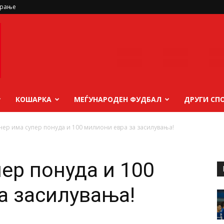
ирање
КОШАРКА
МЕЃУНАРОДЕН ФУДБАЛ
ДРУГИ СП
нер има супер понуда и 100 милиони евра за засилувања!
ер понуда и 100
а засилувања!