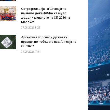
Остра реакција на Шпанија по
најавите дека ФИФА ќе му го
додели финалето на СП 2030 на
Мароко!
07.08.2026 8:25
Аргентина прогласи државен
празник по победата над Англија на
СП 2026!
07.08.2026 7:54