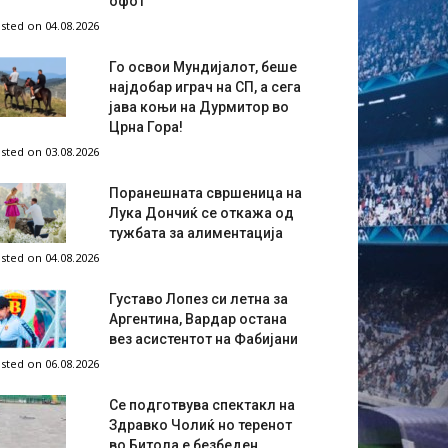
офот
sted on 04.08.2026
Го освои Мундијалот, беше
најдобар играч на СП, а сега
јава коњи на Дурмитор во
Црна Гора!
sted on 03.08.2026
Поранешната свршеница на
Лука Дончиќ се откажа од
тужбата за алиментација
sted on 04.08.2026
Густаво Лопез си летна за
Аргентина, Вардар остана
вез асистентот на Фабијани
sted on 06.08.2026
Се подготвува спектакл на
Здравко Чолиќ но теренот
во Битола е безбеден