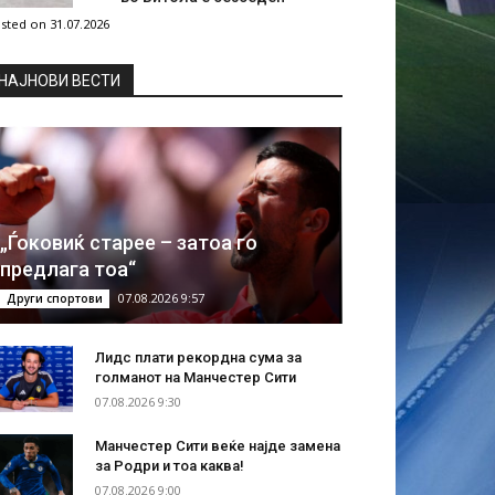
sted on 31.07.2026
НAЈНОВИ ВЕСТИ
„Ѓоковиќ старее – затоа го
предлага тоа“
07.08.2026 9:57
Други спортови
Лидс плати рекордна сума за
голманот на Манчестер Сити
07.08.2026 9:30
Манчестер Сити веќе најде замена
за Родри и тоа каква!
07.08.2026 9:00