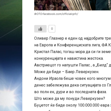
ФОТО:facebook.com/officialcpfc/
0
Оливер Глазнер е еден од најдобрите трен
на Европа и Конференциската лига, ФА К
Кристал Палас, тогаш мора да си ги земе
конкуренцијата е навистина жестока.
Австриецот го напушти Палас , а „Билд“ 
Може да биде – Баер Леверкузен.
Андони Ираола беше човек кого многуми
денес забележува дека ситуацијата со Г
во полн ек, дури и во последната фаза.
Што може да му понуди Леверкузен?
Буџетот ќе биде околу 100.000.000 евра