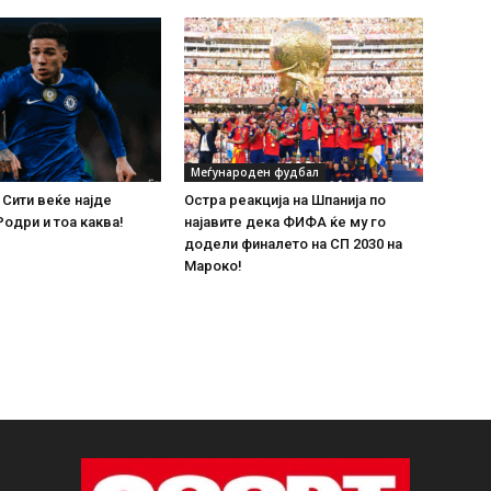
Меѓународен фудбал
Сити веќе најде
Остра реакција на Шпанија по
Родри и тоа каква!
најавите дека ФИФА ќе му го
додели финалето на СП 2030 на
Мароко!