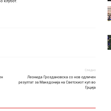
о клубот.
Следно
ен
Леонида Гроздановска со нов одличен
резултат за Македонија на Светскиот куп во
Грција