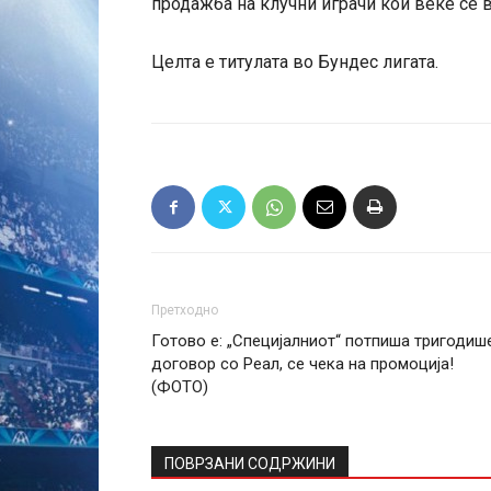
продажба на клучни играчи кои веќе се в
Целта е титулата во Бундес лигата.
Претходно
Готово е: „Специјалниот“ потпиша тригодиш
договор со Реал, се чека на промоција!
(ФОТО)
ПОВРЗАНИ СОДРЖИНИ