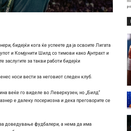
po
ери, бидејќи кога ќе успеете да ја освоите Лигата
упот и Комјунити Шилд со тимови како Ајнтрахт и
те заслугите за такви работи бидејќи
денес носи вести за неговиот следен клуб.
на веќе го виделе во Леверкузен, но „Билд“
лазнер е далеку посериозна и дека преговорите се
 за доведување фудбалери, а нема да има