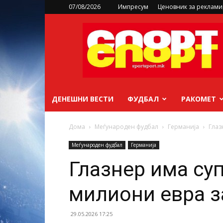
07/08/2026
Импресум
Ценовник за реклам
sportsport.mk
ДЕНЕШНИ ВЕСТИ
ФУДБАЛ
РАКОМЕТ
Дома
Меѓународен фудбал
Германија
Глаз
Меѓународен фудбал
Германија
Глазнер има суп
милиони евра з
29.05.2026 17:25