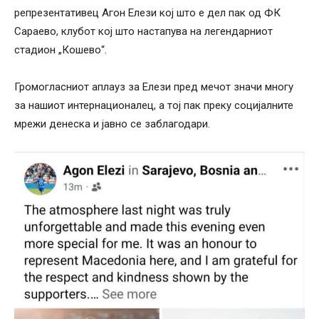
репрезентативец Агон Елези кој што е дел пак од ФК
Сараево, клубот кој што настапува на легендарниот
стадион „Кошево“.
Громогласниот аплауз за Елези пред мечот значи многу
за нашиот интернационалец, а тој пак преку социјалните
мрежи денеска и јавно се заблагодари.