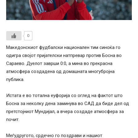
0
Македонскиот фудбалски национален тим синоќа го
одигра својот пријателски натпревар против Босна во
Сараево. Дуелот заврши 0:0, а мина во прекрасна
атмосфера создадена од домашната многубројна
публика.
Истата е во тотална еуфорија со оглед на фактот што
Босна за неколку дена заминува во САД да биде дел од
претстојниот Мундијал, а вчера создаде атмосфера за
почит.
Меѓудругото, срдечно го поздрави и нашиот