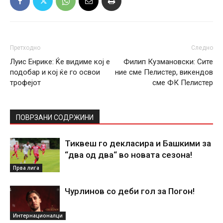
Претходно
Следно
Луис Енрике: Ќе видиме кој е
Филип Кузмановски: Сите
подобар и кој ќе го освои
ние сме Пелистер, викендов
трофејот
сме ФК Пелистер
ПОВРЗАНИ СОДРЖИНИ
Тиквеш го декласира и Башкими за
“два од два“ во новата сезона!
Прва лига
Чурлинов со деби гол за Погон!
Интернационалци