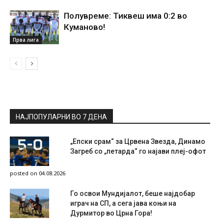
Полувреме: Тиквеш има 0:2 во
Куманово!
Прва лига
НАЈПОПУЛАРНИ ВО 7 ДЕНА
„Епски срам“ за Црвена Звезда, Динамо
Загреб со „петарда“ го најави плеј-офот
posted on 04.08.2026
Го освои Мундијалот, беше најдобар
играч на СП, а сега јава коњи на
Дурмитор во Црна Гора!