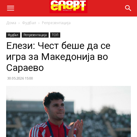
Дома
Фудбал
Репрезентација
Фудбал
Репрезентација
ТОП
Елези: Чест беше да се
игра за Македонија во
Сараево
30.05.2026 15:00