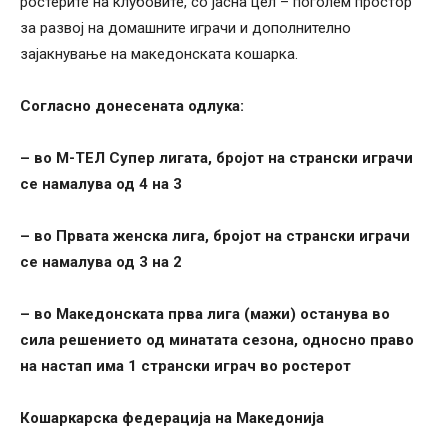
ростерите на клубовите, со јасна цел – поголем простор
за развој на домашните играчи и дополнително
зајакнување на македонската кошарка.
Согласно донесената одлука:
– во М-ТЕЛ Супер лигата, бројот на странски играчи
се намалува од 4 на 3
– во Првата женска лига, бројот на странски играчи
се намалува од 3 на 2
– во Македонската прва лига (мажи) останува во
сила решението од минатата сезона, односно право
на настап има 1 странски играч во ростерот
Кошаркарска федерација на Македонија