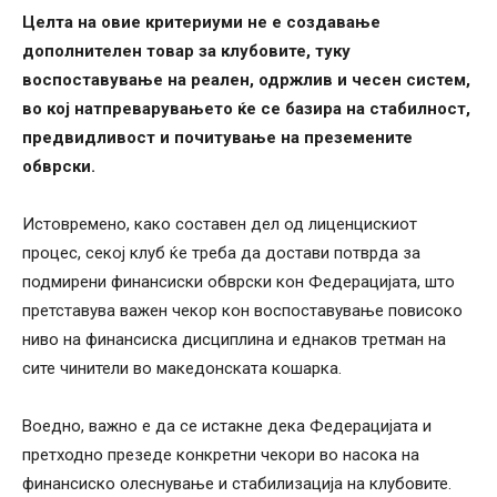
Целта на овие критериуми не е создавање
дополнителен товар за клубовите, туку
воспоставување на реален, одржлив и чесен систем,
во кој натпреварувањето ќе се базира на стабилност,
предвидливост и почитување на преземените
обврски.
Истовремено, како составен дел од лиценцискиот
процес, секој клуб ќе треба да достави потврда за
подмирени финансиски обврски кон Федерацијата, што
претставува важен чекор кон воспоставување повисоко
ниво на финансиска дисциплина и еднаков третман на
сите чинители во македонската кошарка.
Воедно, важно е да се истакне дека Федерацијата и
претходно презеде конкретни чекори во насока на
финансиско олеснување и стабилизација на клубовите.