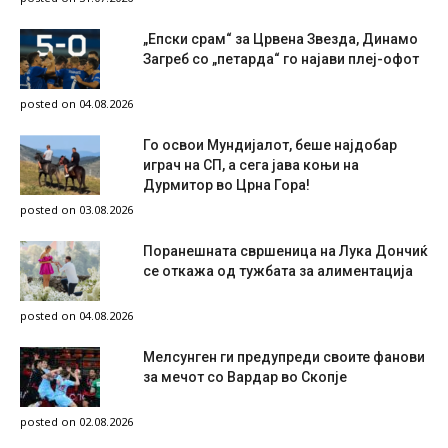
„Епски срам“ за Црвена Звезда, Динамо
Загреб со „петарда“ го најави плеј-офот
posted on 04.08.2026
Го освои Мундијалот, беше најдобар
играч на СП, а сега јава коњи на
Дурмитор во Црна Гора!
posted on 03.08.2026
Поранешната свршеница на Лука Дончиќ
се откажа од тужбата за алиментација
posted on 04.08.2026
Мелсунген ги предупреди своите фанови
за мечот со Вардар во Скопје
posted on 02.08.2026