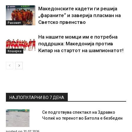
Македонските кадети ги решија
„фараните“ и заверија пласман на
Светско првенство
Ракомет
На нашите момци им е потребна
поддршка: Македонија против
Кипар на стартот на шампионатот!
Кошарка
НАЈПОПУЛАРНИ ВО 7 ДЕНА
Се подготвува спектакл на Здравко
Чолиќ но теренот во Битола е безбеден
posted on 31.07.2026