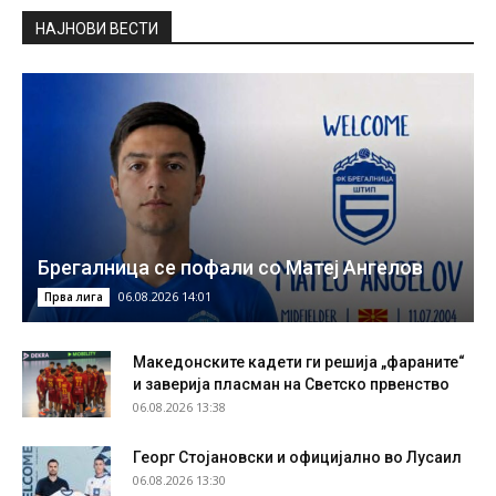
НAЈНОВИ ВЕСТИ
Брегалница се пофали со Матеј Ангелов
06.08.2026 14:01
Прва лига
Македонските кадети ги решија „фараните“
и заверија пласман на Светско првенство
06.08.2026 13:38
Георг Стојановски и официјално во Лусаил
06.08.2026 13:30