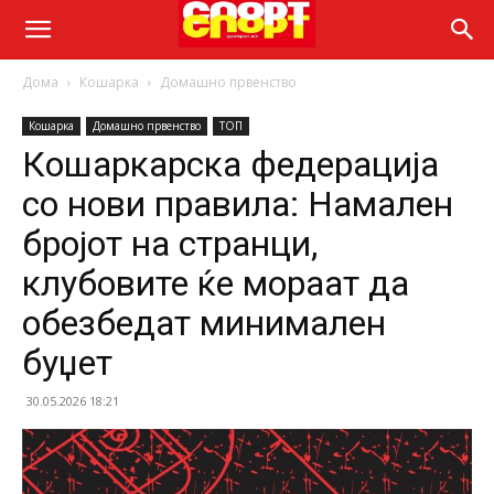
Дома
Кошарка
Домашно првенство
Кошарка
Домашно првенство
ТОП
Кошаркарска федерација
со нови правила: Намален
бројот на странци,
клубовите ќе мораат да
обезбедат минимален
буџет
30.05.2026 18:21