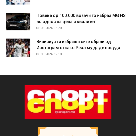
Повеќе од 100.000 возачи го избраа MG HS
во однос на цена и квалитет
06.08.2026 13:20
Винисиус ги избриша сите објави од
Инстаграм откако Реал му даде понуда
06.08.2026 12:50