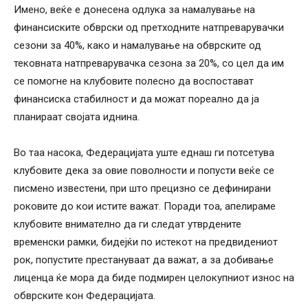
Имено, веќе е донесена одлука за намалување на
финансиските обврски од претходните натпреварувачки
сезони за 40%, како и намалување на обврските од
тековната натпреварувачка сезона за 20%, со цел да им
се помогне на клубовите полесно да воспостават
финансиска стабилност и да можат пореално да ја
планираат својата иднина.
Во таа насока, Федерацијата уште еднаш ги потсетува
клубовите дека за овие поволности и попусти веќе се
писмено известени, при што прецизно се дефинирани
роковите до кои истите важат. Поради тоа, апелираме
клубовите внимателно да ги следат утврдените
временски рамки, бидејќи по истекот на предвидениот
рок, попустите престануваат да важат, а за добивање
лиценца ќе мора да биде подмирен целокупниот износ на
обврските кон Федерацијата.