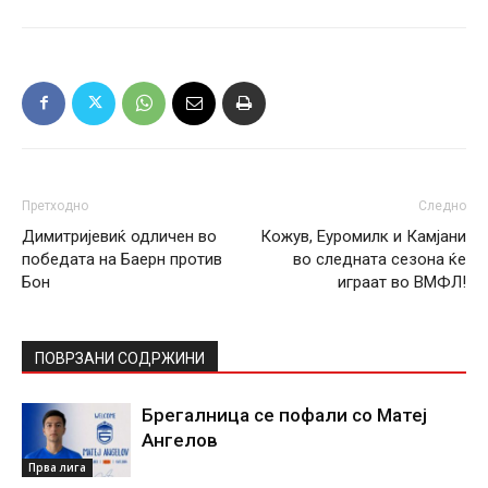
Претходно
Следно
Димитријевиќ одличен во
Кожув, Еуромилк и Камјани
победата на Баерн против
во следната сезона ќе
Бон
играат во ВМФЛ!
ПОВРЗАНИ СОДРЖИНИ
Брегалница се пофали со Матеј
Ангелов
Прва лига