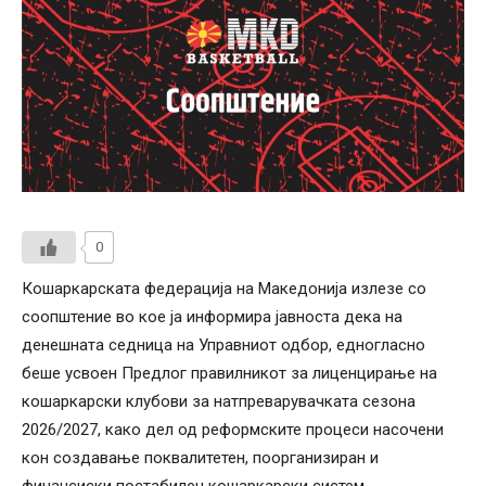
0
Кошаркарската федерација на Македонија излезе со
соопштение во кое ја информира јавноста дека на
денешната седница на Управниот одбор, едногласно
беше усвоен Предлог правилникот за лиценцирање на
кошаркарски клубови за натпреварувачката сезона
2026/2027, како дел од реформските процеси насочени
кон создавање поквалитетен, поорганизиран и
финансиски постабилен кошаркарски систем.