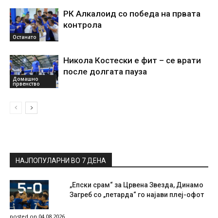
РК Алкалоид со победа на првата
контрола
Останато
Никола Костески е фит – се врати
после долгата пауза
Домашно
првенство
НАЈПОПУЛАРНИ ВО 7 ДЕНА
„Епски срам“ за Црвена Звезда, Динамо
Загреб со „петарда“ го најави плеј-офот
posted on 04.08.2026