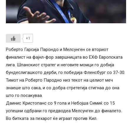
+1
Роберто Гарсија Парондо и Мелсунген се вториот
финалист на фајнл-фор завршницата во ЕХФ Европската
лига. Шпанскиот стратег и неговите момци го добија
бундеслигашкото дерби, го победија Фленсбург со 37-30.
Тимот на Роберто Пародно низ текот на целиот меч
знаеше што сака, и со добра стретегија стигнаа до она
што го посакуваа.
Даинис Кристопанс со 9 гола и Небојша Симиќ со 15
успешни одбрани го предводеа Мелсунген до финалето.
Во битката за пехарот ќе играат против Кил.