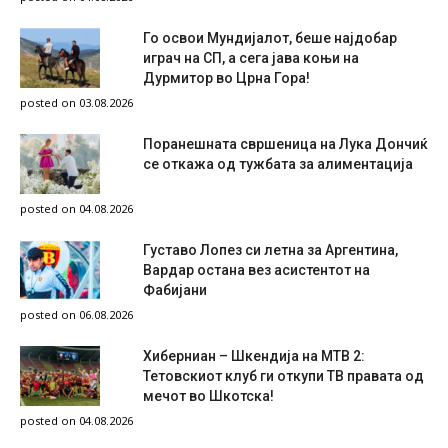
Го освои Мундијалот, беше најдобар
играч на СП, а сега јава коњи на
Дурмитор во Црна Гора!
posted on 03.08.2026
Поранешната свршеница на Лука Дончиќ
се откажа од тужбата за алиментација
posted on 04.08.2026
Густаво Лопез си летна за Аргентина,
Вардар остана вез асистентот на
Фабијани
posted on 06.08.2026
Хиберниан – Шкендија на МТВ 2:
Тетовскиот клуб ги откупи ТВ правата од
мечот во Шкотска!
posted on 04.08.2026