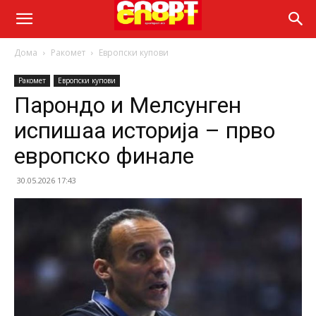
Дома
Ракомет
Европски купови
Ракомет
Европски купови
Парондо и Мелсунген
испишаа историја – прво
европско финале
30.05.2026 17:43