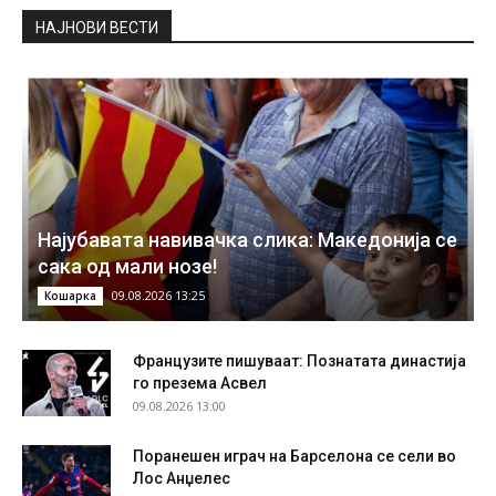
НAЈНОВИ ВЕСТИ
Најубавата навивачка слика: Македонија се
сака од мали нозе!
09.08.2026 13:25
Кошарка
Французите пишуваат: Познатата династија
го презема Асвел
09.08.2026 13:00
Поранешен играч на Барселона се сели во
Лос Анџелес