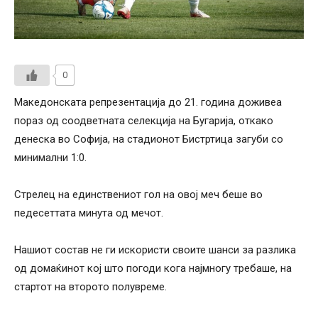
0
Македонската репрезентација до 21. година доживеа
пораз од соодветната селекција на Бугарија, откако
денеска во Софија, на стадионот Бистртица загуби со
минимални 1:0.
Стрелец на единствениот гол на овој меч беше во
педесеттата минута од мечот.
Нашиот состав не ги искористи своите шанси за разлика
од домаќинот кој што погоди кога најмногу требаше, на
стартот на второто полувреме.