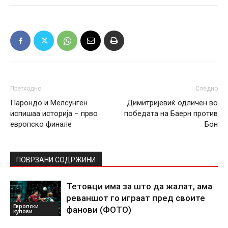
Претходно
Следно
Парондо и Мелсунген
Димитријевиќ одличен во
испишаа историја – прво
победата на Баерн против
европско финале
Бон
ПОВРЗАНИ СОДРЖИНИ
Тетовци има за што да жалат, ама
реваншот го играат пред своите
Европски
фанови (ФОТО)
купови