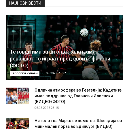
НAЈНОВИ ВЕСТИ
Тетовци има за што да жалат, ама
реваншот го играат пред своите фанови
(ФОТО)
06.08.2026 23:22
Европски купови
Одлична атмосфера во Гевгелија: Кадетите
имаа поддршка од Главчев и Илиевски
(ВИДЕО+ФОТО)
06.08.2026 23:15
Ни голот на Марко не помогна: Шкендија со
минимален пораз во Единбург!(ВИДЕО)