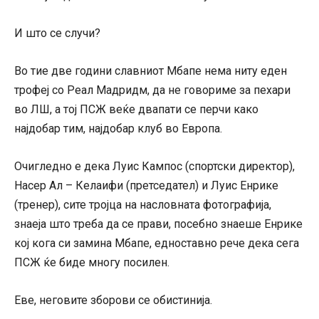
И што се случи?
Во тие две години славниот Мбапе нема ниту еден
трофеј со Реал Мадридм, да не говориме за пехари
во ЛШ, а тој ПСЖ веќе двапати се перчи како
најдобар тим, најдобар клуб во Европа.
Очигледно е дека Луис Кампос (спортски директор),
Насер Ал – Келаифи (претседател) и Луис Енрике
(тренер), сите тројца на насловната фотографија,
знаеја што треба да се прави, посебно знаеше Енрике
кој кога си замина Мбапе, едноставно рече дека сега
ПСЖ ќе биде многу посилен.
Еве, неговите зборови се обистинија.