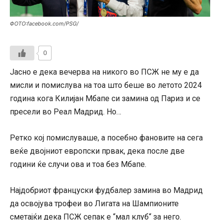
ФОТО:facebook.com/PSG/
0
Јасно е дека вечерва на никого во ПСЖ не му е да
мисли и помислува на тоа што беше во летото 2024
година кога Килијан Мбапе си замина од Париз и се
пресели во Реал Мадрид. Но…
Ретко кој помислуваше, а посебно фановите на сега
веќе двојниот европски првак, дека после две
години ќе случи ова и тоа без Мбапе.
Најдобриот француски фудбалер замина во Мадрид
да освојува трофеи во Лигата на Шампионите
сметајќи дека ПСЖ сепак е “мал клуб“ за него.