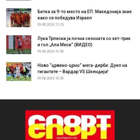
Битка за 9-то место на ЕП: Македонија знае
како се победува Израел
09.08.2026 11:25
Лука Трпески ја почна сезоната со хет-трик
и гол „Ала Меси“ (ВИДЕО)
09.08.2026 10:58
Ново “црвено-црно“ мега-дерби: Дуел на
гигантите – Вардар VS Шкендија!
09.08.2026 10:30