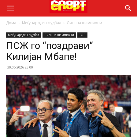
Дома
Меѓународен фудбал
Лига на шампиони
Меѓународен фудбал
Лига на шампиони
ТОП
ПСЖ го “поздрави“
Килијан Мбапе!
30.05.2026 23:00