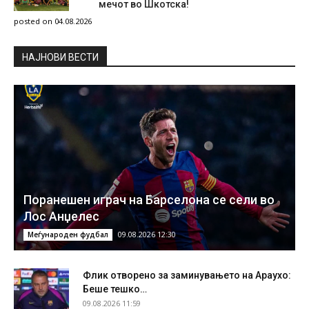
мечот во Шкотска!
posted on 04.08.2026
НAЈНОВИ ВЕСТИ
Поранешен играч на Барселона се сели во
Лос Анџелес
09.08.2026 12:30
Меѓународен фудбал
Флик отворено за заминувањето на Араухо:
Беше тешко…
09.08.2026 11:59