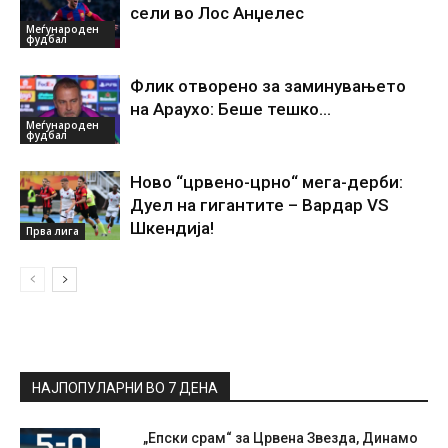
сели во Лос Анџелес
Меѓународен
фудбал
Флик отворено за заминувањето
на Араухо: Беше тешко…
Меѓународен
фудбал
Ново “црвено-црно“ мега-дерби:
Дуел на гигантите – Вардар VS
Шкендија!
Прва лига
НАЈПОПУЛАРНИ ВО 7 ДЕНА
„Епски срам“ за Црвена Звезда, Динамо