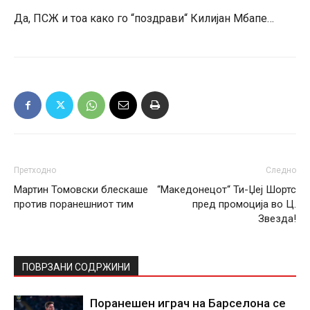
Да, ПСЖ и тоа како го “поздрави“ Килијан Мбапе…
Претходно
Следно
Мартин Томовски блескаше
“Македонецот“ Ти-Џеј Шортс
против поранешниот тим
пред промоција во Ц.
Звезда!
ПОВРЗАНИ СОДРЖИНИ
Поранешен играч на Барселона се