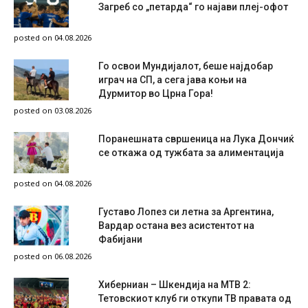
Загреб со „петарда“ го најави плеј-офот
posted on 04.08.2026
Го освои Мундијалот, беше најдобар
играч на СП, а сега јава коњи на
Дурмитор во Црна Гора!
posted on 03.08.2026
Поранешната свршеница на Лука Дончиќ
се откажа од тужбата за алиментација
posted on 04.08.2026
Густаво Лопез си летна за Аргентина,
Вардар остана вез асистентот на
Фабијани
posted on 06.08.2026
Хиберниан – Шкендија на МТВ 2:
Тетовскиот клуб ги откупи ТВ правата од