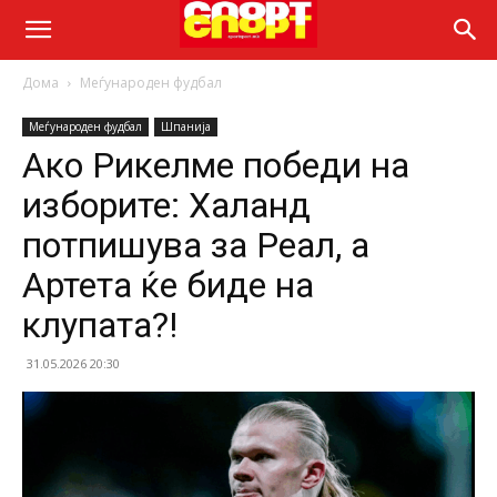
Дома
Меѓународен фудбал
Меѓународен фудбал
Шпанија
Ако Рикелме победи на
изборите: Халанд
потпишува за Реал, а
Артета ќе биде на
клупата?!
31.05.2026 20:30