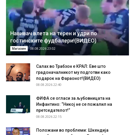
Навивач влета на терен и удри по
гостинските фудбалери!(ВИДЕО)
08.08.2026 23:02
Магазин
Салах во Трабзон е КРАЛ: Еве што
градоначалникот му подготви како
подарок на Фараонот!(ВИДЕО)
08.08.2026 22:40
ФИФА се огласи за љубовницата на
Инфантино: “Никој не се пожалил на
претседателот!“
08.08.2026 22:15
Положани во проблеми: Шкендија