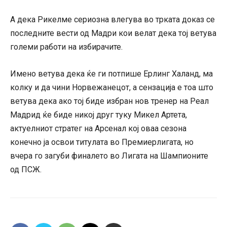
А дека Рикелме сериозна влегува во трката доказ се
последните вести од Мадри кои велат дека тој ветува
големи работи на избирачите.
Имено ветува дека ќе ги потпише Ерлинг Халанд, ма
колку и да чини Норвежанецот, а сензација е тоа што
ветува дека ако тој биде избран нов тренер на Реал
Мадрид ќе биде никој друг туку Микел Артета,
актуелниот стратег на Арсенал кој оваа сезона
конечно ја освои титулата во Премиерлигата, но
вчера го загуби финалето во Лигата на Шампионите
од ПСЖ.