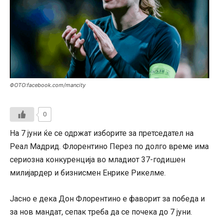
ФОТО:facebook.com/mancity
0
На 7 јуни ќе се одржат изборите за претседател на
Реал Мадрид. Флорентино Перез по долго време има
сериозна конкуренција во младиот 37-годишен
милијардер и бизнисмен Енрике Рикелме.
Јасно е дека Дон Флорентино е фаворит за победа и
за нов мандат, сепак треба да се почека до 7 јуни.