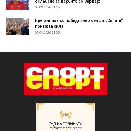
ослабена за дербито со Вардар!
08.08.2026 21:55
Брегалница со победничко селфи: „Сините“
покажаа сила!
08.08.2026 21:35