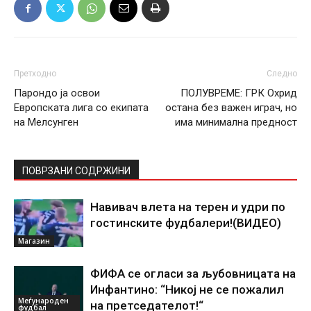
Претходно
Следно
Парондо ја освои
ПОЛУВРЕМЕ: ГРК Охрид
Европската лига со екипата
остана без важен играч, но
на Мелсунген
има минимална предност
ПОВРЗАНИ СОДРЖИНИ
Навивач влета на терен и удри по
гостинските фудбалери!(ВИДЕО)
Магазин
ФИФА се огласи за љубовницата на
Инфантино: “Никој не се пожалил
Меѓународен
на претседателот!“
фудбал