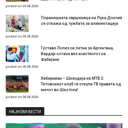
posted on 03.08.2026
Поранешната свршеница на Лука Дончиќ
се откажа од тужбата за алиментација
posted on 04.08.2026
Густаво Лопез си летна за Аргентина,
Вардар остана вез асистентот на
Фабијани
posted on 06.08.2026
Хиберниан – Шкендија на МТВ 2:
Тетовскиот клуб ги откупи ТВ правата од
мечот во Шкотска!
posted on 04.08.2026
НAЈНОВИ ВЕСТИ