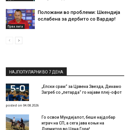
Положани во проблеми: Шкендија
ослабена за дербито со Вардар!
Прва лига
НАЈПОПУЛАРНИ ВО 7 ДЕНА
„Епски срам“ за Црвена Звезда, Динамо
Загреб со „петарда“ го најави плеј-офот
posted on 04.08.2026
Го освои Мундијалот, беше најдобар
играч на СП, а сега јава коњи на
Дурмитор во Црна Гора!