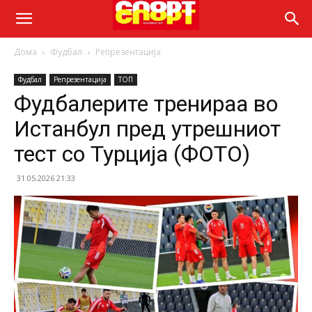
Дома
Фудбал
Репрезентација
Фудбал
Репрезентација
ТОП
Фудбалерите тренираа во
Истанбул пред утрешниот
тест со Турција (ФОТО)
31.05.2026 21:33