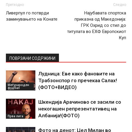
Претходно
Следно
Ливерпул го потврди
Најубавата спортска
заминувањето на Конате
приказна од Македонија:
ГРК Охрид со стил до
титулата во ЕХФ Европскиот
Куп
ПОВРЗАНИ СОДРЖИНИ
Лудница: Еве како фановите на
Трабзонспор го пречекаа Салах!
Меѓународен
(ФОТО+ВИДЕО)
фудбал
Шкендија Арачиново се засили со
некогашен репрезентативец на
Албанија!(ФОТО)
Прва лига
Фото на денот: Цел Милан во