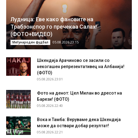
Лудница: Еве како фановите на
Трабзонспор го пречекаа Салах!
(ФОТО+ВИДЕО)
05.08.2026 23:15
Меѓународен фудбал
Шкендија Арачиново се засили со
некогашен репрезентативец на Албанија!
(ФОТО)
05.08.2026 23:01
Фото на денот: Цел Милан во дресот на
Барези! (ФОТО)
05.08.2026 22:40
Вока и Тамба: Веруваме дека Шкендија
може да оствари добар резултат!
05.08.2026 22:21