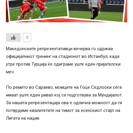
0
Македонските репрезентативци вечерва го одржаа
официјалниот тренинг на стадионот во Истанбул, каде
утре против Турција ќе одиграме уште еден пријателски
меч.
По ремито во Сараево, момците на Гоце Седлоски сега
имаат уште еден ривал кој се подготвува за Мундијалот.
За нашата репрезентација ова е одлична можност да ги
потврдиме квалитетите на тимот за есенскиот старт на
Лигата на нации.