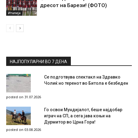
дресот на Барези! (ФОТО)
Италија
НАЈПОПУЛАРНИ ВО 7 ДЕНА
Се подготвува спектакл на Здравко
Чолиќ но теренот во Битола е безбеден
posted on 31.07.2026
Го освои Мундијалот, беше најдобар
играч на СП, а сега јава коњи на
Дурмитор во Црна Гора!
posted on 03.08.2026