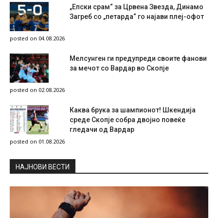
„Епски срам“ за Црвена Звезда, Динамо
Загреб со „петарда“ го најави плеј-офот
posted on 04.08.2026
Мелсунген ги предупреди своите фанови
за мечот со Вардар во Скопје
posted on 02.08.2026
Каква брука за шампионот! Шкендија
среде Скопје собра двојно повеќе
гледачи од Вардар
posted on 01.08.2026
НAЈНОВИ ВЕСТИ