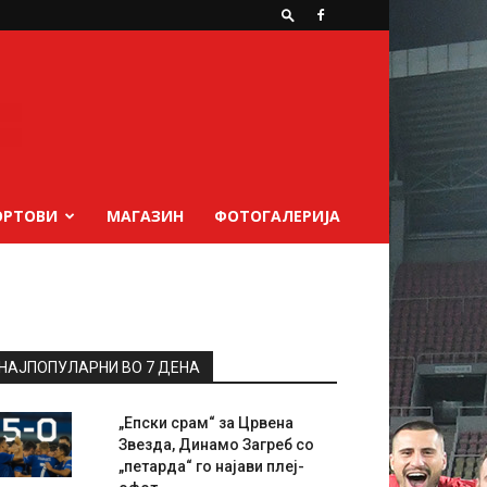
ОРТОВИ
МАГАЗИН
ФОТОГАЛЕРИЈА
НАЈПОПУЛАРНИ ВО 7 ДЕНА
„Епски срам“ за Црвена
Звезда, Динамо Загреб со
„петарда“ го најави плеј-