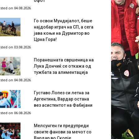
офот
sted on 04.08.2026
Го освои Мундијалот, беше
најдобар играч на СП, а сега
јава коњи на Дурмитор во
Црна Гора!
sted on 03.08.2026
Поранешната свршеница на
Лука Дончиќ се откажа од
тужбата за алиментација
sted on 04.08.2026
Густаво Лопез си летна за
Аргентина, Вардар остана
вез асистентот на Фабијани
sted on 06.08.2026
Мелсунген ги предупреди
своите фанови за мечот со
Вардар во Скопје