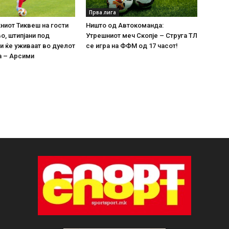
Прва лига
иот Тиквеш на гости
Ништо од Автокоманда:
о, штипјани под
Утрешниот меч Скопје – Струга ТЛ
 ќе уживаат во дуелот
се игра на ФФМ од 17 часот!
а – Арсими