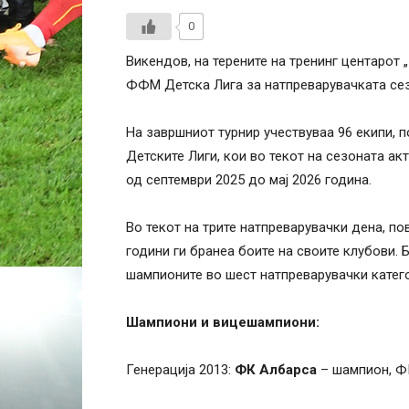
0
Викендов, на терените на тренинг центарот
ФФМ Детска Лига за натпреварувачката сез
На завршниот турнир учествуваа 96 екипи,
Детските Лиги, кои во текот на сезоната ак
од септември 2025 до мај 2026 година.
Во текот на трите натпреварувачки дена, по
години ги бранеа боите на своите клубови. 
шампионите во шест натпреварувачки катег
Шампиони и вицешампиони:
Генерација 2013:
ФК Албарса
– шампион, Ф