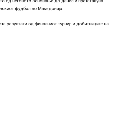
то од неговото основање до денес и претставува
инскиот фудбал во Македонија.
те резултати од финалниот турнир и добитниците на