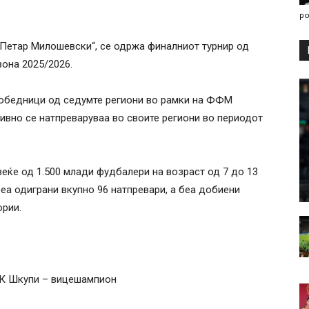
po
 „Петар Милошевски“, се одржа финалниот турнир од
она 2025/2026.
 победници од седумте региони во рамки на ФФМ
тивно се натпреваруваа во своите региони во периодот
веќе од 1.500 млади фудбалери на возраст од 7 до 13
Беа одиграни вкупно 96 натпревари, а беа добиени
ории.
К Шкупи – вицешампион