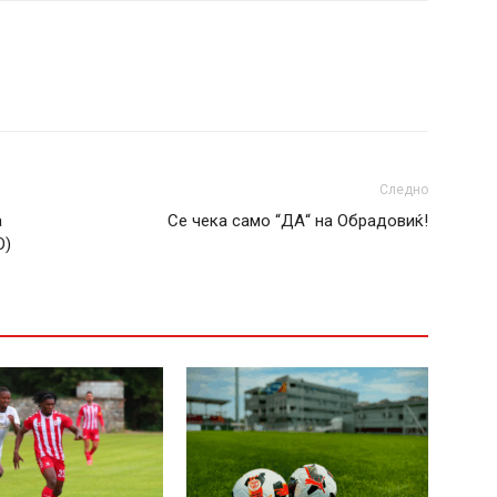
Следно
а
Се чека само “ДА“ на Обрадовиќ!
О)