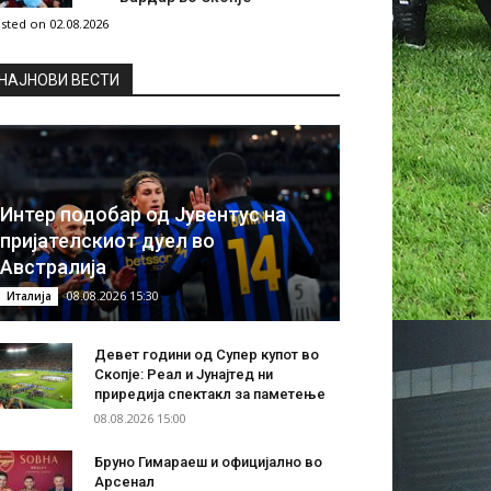
sted on 02.08.2026
НAЈНОВИ ВЕСТИ
Интер подобар од Јувентус на
пријателскиот дуел во
Австралија
08.08.2026 15:30
Италија
Девет години од Супер купот во
Скопје: Реал и Јунајтед ни
приредија спектакл за паметење
08.08.2026 15:00
Бруно Гимараеш и официјално во
Арсенал