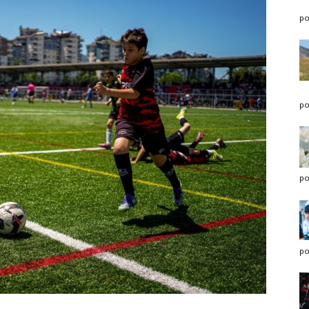
po
po
po
po