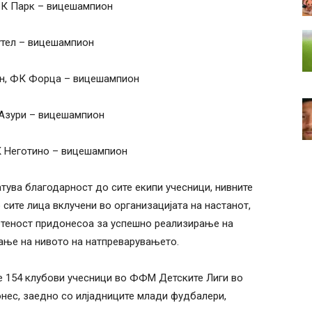
К Парк – вицешампион
тел – вицешампион
н, ФК Форца – вицешампион
Азури – вицешампион
 Неготино – вицешампион
тува благодарност до сите екипи учесници, нивните
 сите лица вклучени во организацијата на настанот,
етеност придонесоа за успешно реализирање на
ање на нивото на натпреварувањето.
е 154 клубови учесници во ФФМ Детските Лиги во
онес, заедно со илјадниците млади фудбалери,