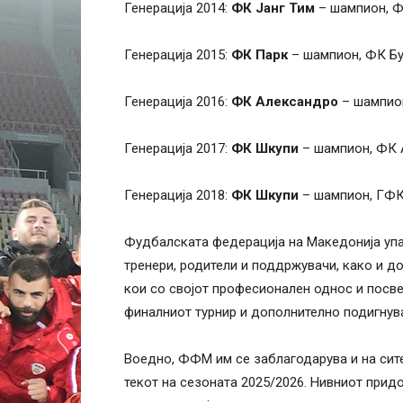
Генерација 2014:
ФК Јанг Тим
– шампион, Ф
Генерација 2015:
ФК Парк
– шампион, ФК Бу
Генерација 2016:
ФК Александро
– шампио
Генерација 2017:
ФК Шкупи
– шампион, ФК 
Генерација 2018:
ФК Шкупи
– шампион, ГФК
Фудбалската федерација на Македонија упа
тренери, родители и поддржувачи, како и до
кои со својот професионален однос и посв
финалниот турнир и дополнително подигнув
Воедно, ФФМ им се заблагодарува и на сит
текот на сезоната 2025/2026. Нивниот прид