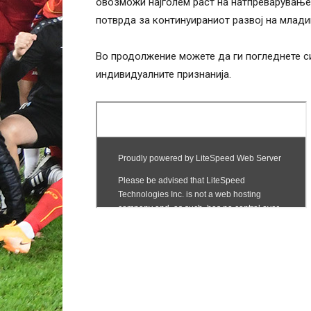
овозможи најголем раст на натпреварување
потврда за континуираниот развој на млад
Во продолжение можете да ги погледнете си
индивидуалните признанија.