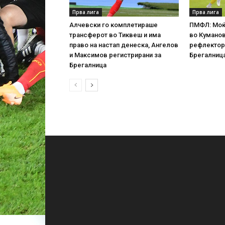
Прва лига
Прва лига
Алчевски го комплетираше
ПМФЛ: Моќн
трансферот во Тиквеш и има
во Куманов
право на настап денеска, Ангелов
рефлектори
и Максимов регистрирани за
Брегалниц
Брегалница