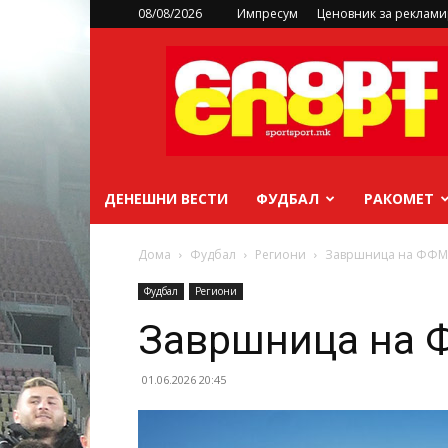
08/08/2026
Импресум
Ценовник за реклам
sportsport.mk
ДЕНЕШНИ ВЕСТИ
ФУДБАЛ
РАКОМЕТ
Дома
Фудбал
Региони
Завршница на ФФМ 
Фудбал
Региони
Завршница на 
01.06.2026 20:45