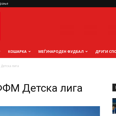
ирање
КОШАРКА
МЕЃУНАРОДЕН ФУДБАЛ
ДРУГИ СП
Детска лига
ФФМ Детска лига