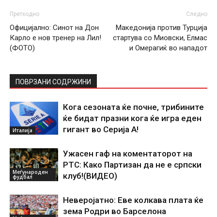
Претходно
Следно
Официјално: Синот на Дон
Македонија против Турција
Карло е нов тренер на Лил!
стартува со Миовски, Елмас
(ФОТО)
и Омерагиќ во нападот
ПОВРЗАНИ СОДРЖИНИ
Кога сезоната ќе почне, трибините
ќе бидат празни кога ќе игра еден
гигант во Серија А!
Италија
Ужасен гаф на коментаторот на
РТС: Како Партизан да не е српски
Меѓународен
клуб!(ВИДЕО)
фудбал
Неверојатно: Еве колкава плата ќе
зема Родри во Барселона