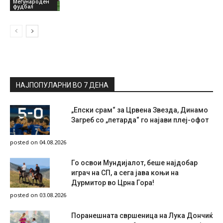
Меѓународен
фудбал
НАЈПОПУЛАРНИ ВО 7 ДЕНА
„Епски срам“ за Црвена Звезда, Динамо
Загреб со „петарда“ го најави плеј-офот
posted on 04.08.2026
Го освои Мундијалот, беше најдобар
играч на СП, а сега јава коњи на
Дурмитор во Црна Гора!
posted on 03.08.2026
Поранешната свршеница на Лука Дончиќ