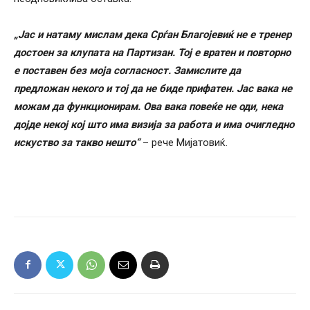
„Јас и натаму мислам дека Срѓан Благојевиќ не е тренер
достоен за клупата на Партизан. Тој е вратен и повторно
е поставен без моја согласност. Замислите да
предложан некого и тој да не биде прифатен. Јас вака не
можам да функционирам. Ова вака повеќе не оди, нека
дојде некој кој што има визија за работа и има очигледно
искуство за такво нешто“
– рече Мијатовиќ.