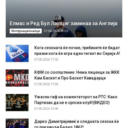
Елмас и Ред Бул Лајпциг заминаа за Англија
07.08.2026 18:05
Интернационалци
Кога сезоната ќе почне, трибините ќе бидат
празни кога ќе игра еден гигант во Серија А!
07.08.2026 17:30
КФМ со соопштение: Нема лиценци за ЖКК
Кам Баскет и Про Баскет Кавадарци
07.08.2026 17:08
Ужасен гаф на коментаторот на РТС: Како
Партизан да не е српски клуб!(ВИДЕО)
07.08.2026 16:40
Дарко Димитријевиќ и следната сезона ќе
го предводи Бадел 1862!