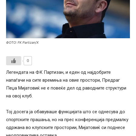
ФОТО: FK Partizan/X
0
Легендата на ФК Партизан, и еден од најдобрите
напаѓачи на сите времиња на овие простори, Предраг
Пеџа Мијатовиќ не е повеќе дел од раводните структури
на овој клуб.
Тој досега ја обавуваше функцијата што се однесува до
спортските прашања, но на прес конференција предмалку
одржана во клупските простории, Мијатовиќ си поднесе
неодповиклива оставка.