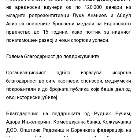
на вредносни ваучери од по 120.000 денари на
младите репрезентативци Лука Ананиев и Абдул
Азиз за освоените бронзени медали на Европското
првенство до 15 години, како поттик за нивниот
понатамошен развој и нови спортски успеси.
Голема благодарност до поддржувачите
Организацискиот одбор изразува искрена
благодарност до сите партнери, спонзори, медиумски
покровители и до бројната публика која беше дел од
овој историски јубилеј.
Благодарение на поддршката од Рудник Бучим,
Адора Инженеринг, Комерцијална банка, Кожувчанка
ДОО, Општина Радовиш и Боречката федерација на