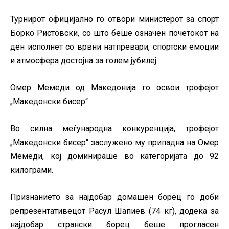
Турнирот официјално го отвори министерот за спорт
Борко Ристовски, со што беше означен почетокот на
ден исполнет со врвни натпревари, спортски емоции
и атмосфера достојна за голем јубилеј.
Омер Мемеди
од Македонија
го освои трофејот
„Македонски бисер“
Во силна меѓународна конкуренција, трофејот
„Македонски бисер“ заслужено му припадна на Омер
Мемеди, кој доминираше во категоријата до 92
килограми.
Признанието за најдобар домашен борец го доби
репрезентативецот Расул Шапиев (74 кг), додека за
најдобар странски борец беше прогласен