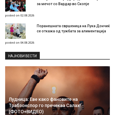
за мечот со Вардар во Скопје
posted on 02.08.2026
Поранешната свршеница на Лука Дончиќ
се откажа од тужбата за алиментација
posted on 04.08.2026
НAЈНОВИ ВЕСТИ
Лудница: Еве како фановите на
Трабзонспор го пречекаа Салах!
(ФОТО+ВИДЕО)