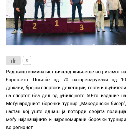
0
Радовиш изминатиот викенд живееше во ритамот на
борењето. Повеќе од 70 натпреварувачи од 10
држави, бројни спортски делегации, гости и љубители
на спортот беа дел од јубилејното 50-то издание на
Меѓународниот боречки турнир „Македонски бисер“,
настан кој уште еднаш ја потврди својата позиција
меѓу најзначајните и најреномирани боречки турнири
во регионот.