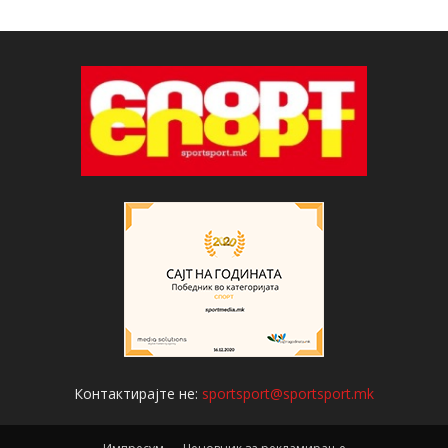
Контактирајте не:
sportsport@sportsport.mk