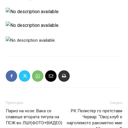
Претходно
Следно
Париз на нозе: Вака се
РК Пелистер го претстави
славеше втората титула на
Червар: “Овој клуб е
ПСЖ во ЛШ!(ФОТО+ВИДЕО)
најголемото ракометно име