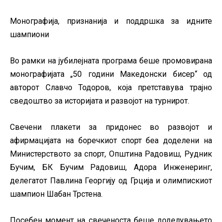
Монографија, признанија и поддршка за идните
шампиони
Во рамки на јубилејната програма беше промовирана
монографијата „50 години Македонски бисер“ од
авторот Славчо Тодоров, која претставува трајно
сведоштво за историјата и развојот на турнирот.
Свечени плакети за придонес во развојот и
афирмацијата на боречкиот спорт беа доделени на
Министерството за спорт, Општина Радовиш, Рудник
Бучим, БК Бучим Радовиш, Адора Инженеринг,
делегатот
Павлина Георгију од Грција и олимпискиот
шампион Шабан Трстена.
Посебен момент на свеченоста беше доделувањето