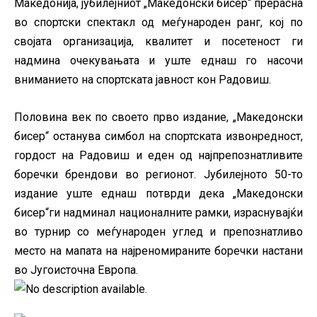
Македонија, јубилејниот „Македонски бисер“ прерасна
во спортски спектакл од меѓународен ранг, кој по
својата организација, квалитет и посетеност ги
надмина очекувањата и уште еднаш го насочи
вниманието на спортската јавност кон Радовиш.
Половина век по своето прво издание, „Македонски
бисер“ останува симбол на спортската извонредност,
гордост на Радовиш и еден од најпрепознатливите
боречки брендови во регионот.
Јубилејното 50-то
издание уште еднаш потврди дека „Македонски
бисер“ги надминал националните рамки, израснувајќи
во турнир со меѓународен углед и препознатливо
место на мапата на најреномираните боречки настани
во Југоисточна Европа.