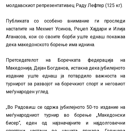
молдавскиот репрезентативец Раду Лефтер (125 кг).
Публиката со особено внимание ги проследи
настапите на Мехмет Усинов, Реџеп Хајдари и Илија
Атанасов, кои со своите борби уште еднаш покажаа
дека македонското борење има иднина.
Претседателот на Боречката федерација на
Македонија, Дејан Богданов, истакна дека јубилејното
издание уште еднаш ја потврдило важноста на
турнирот за развојот на боречкиот спорт и неговиот
меѓународен углед.
Во Радовиш се одржа јубилејното 50-то издание на
„
меѓународниот турнир во борење „Македонски
бисер“, еден од најзначајните и најдолговечни
спортски настани во нашата држава. Годинава