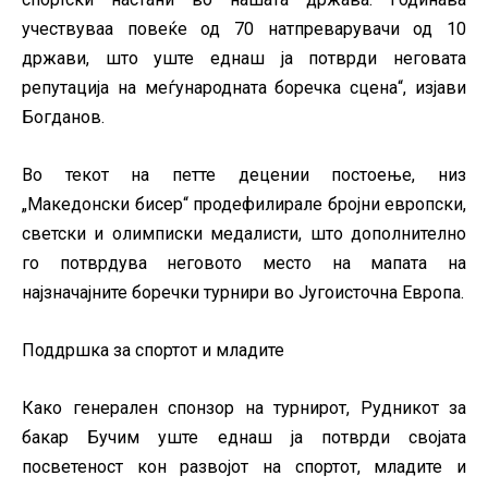
учествуваа повеќе од 70 натпреварувачи од 10
држави, што уште еднаш ја потврди неговата
репутација на меѓународната боречка сцена“, изјави
Богданов.
Во текот на петте децении постоење, низ
„Македонски бисер“ продефилирале бројни европски,
светски и олимписки медалисти, што дополнително
го потврдува неговото место на мапата на
најзначајните боречки турнири во Југоисточна Европа.
Поддршка за спортот и младите
Како генерален спонзор на турнирот, Рудникот за
бакар Бучим уште еднаш ја потврди својата
посветеност кон развојот на спортот, младите и