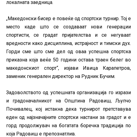
локалната заедница.
Македонски бисер е повеќе од спортски турнир. Тој е
„
место каде што се создаваат нови генерации
спортисти, се градат пријателства и се негуваат
вредности како дисциплина, истрајност и тимски дух.
Горди сме што сме дел од оваа успешна спортска
приказна која веќе 50 години остава траен белег во
македонскиот спорт“, изјави Ивица Карапетров,
заменик генерален директор на Рудник Бучим.
Задоволството од успешната организација го изрази
и градоначалникот на Општина Радовиш, Љупчо
Почивалец, кој истакна дека турнирот претставува
еден од најзначајните спортски настани за градот и е
горд продолжувач на богатата боречка традиција по
која Радовиш е препознатлив.