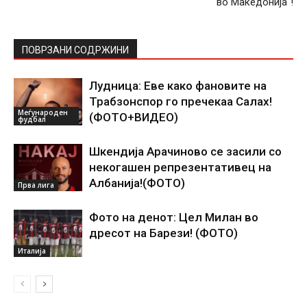
во Македонија“!
ПОВРЗАНИ СОДРЖИНИ
Лудница: Еве како фановите на
Трабзонспор го пречекаа Салах!
Меѓународен
(ФОТО+ВИДЕО)
фудбал
Шкендија Арачиново се засили со
некогашен репрезентативец на
Албанија!(ФОТО)
Прва лига
Фото на денот: Цел Милан во
дресот на Барези! (ФОТО)
Италија