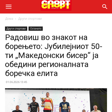
Дома
Други спортови
Други спортови
Останато
Радовиш во знакот на
борењето: Јубилејниот 50-
ти „Македонски бисер“ ја
обедини регионалната
боречка елита
01.06.2026 13:45