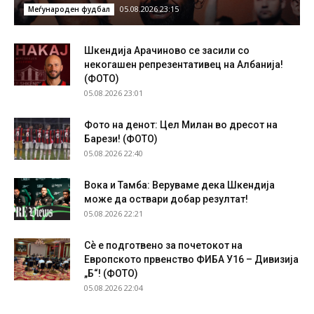
05.08.2026 23:15
Меѓународен фудбал
Шкендија Арачиново се засили со
некогашен репрезентативец на Албанија!
(ФОТО)
05.08.2026 23:01
Фото на денот: Цел Милан во дресот на
Барези! (ФОТО)
05.08.2026 22:40
Вока и Тамба: Веруваме дека Шкендија
може да оствари добар резултат!
05.08.2026 22:21
Сѐ е подготвено за почетокот на
Европското првенство ФИБА У16 – Дивизија
„Б“! (ФОТО)
05.08.2026 22:04