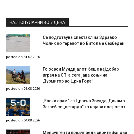
НАЈПОПУЛАРНИ ВО 7 ДЕНА
Се подготвува спектакл на Здравко
Чолиќ но теренот во Битола е безбеден
posted on 31.07.2026
Го освои Мундијалот, беше најдобар
играч на СП, а сега јава коњи на
Дурмитор во Црна Гора!
posted on 03.08.2026
„Епски срам“ за Црвена Звезда, Динамо
Загреб со „петарда“ го најави плеј-офот
posted on 04.08.2026
Мелсунген ги предупреди своите фанови