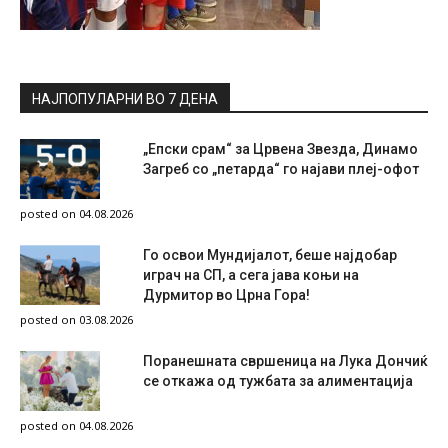
НАЈПОПУЛАРНИ ВО 7 ДЕНА
„Епски срам“ за Црвена Звезда, Динамо
Загреб со „петарда“ го најави плеј-офот
posted on 04.08.2026
Го освои Мундијалот, беше најдобар
играч на СП, а сега јава коњи на
Дурмитор во Црна Гора!
posted on 03.08.2026
Поранешната свршеница на Лука Дончиќ
се откажа од тужбата за алиментација
posted on 04.08.2026