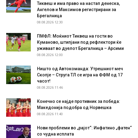
Тиквеш и има право на настап денеска,
Ангелов и Максимов регистрирани за
Брегалница
08.08.2026 12:30
ПМФЛ: Моќниот Тиквеш на гости во
Куманово, штипјани под рефлектори ќе
уживаат во дуелот Брегалница – Арсими
08.08.2026 12:00
Ништо од Автокоманда: Утрешниот меч
Скопје – Струга ТЛ се игра на ФФМ од 17
часот!
08.08.2026 11:46
Конечно се најде противник за победа:
Македонија подобра од Норвешка
08.08.2026 11:40
Нови проблеми во „рајот“: Инфатино „фатен“
со чудна исплата