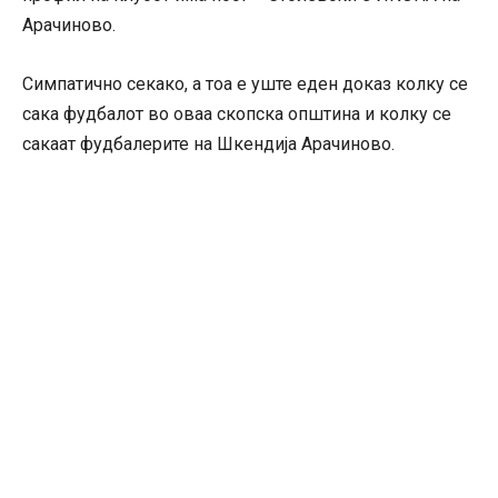
Арачиново.
Симпатично секако, а тоа е уште еден доказ колку се
сака фудбалот во оваа скопска општина и колку се
сакаат фудбалерите на Шкендија Арачиново.