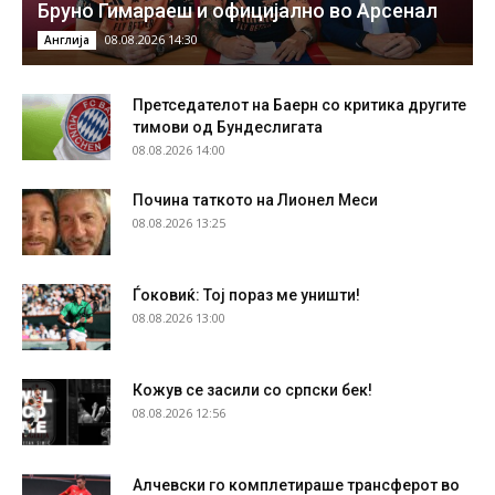
Бруно Гимараеш и официјално во Арсенал
08.08.2026 14:30
Англија
Претседателот на Баерн со критика другите
тимови од Бундеслигата
08.08.2026 14:00
Почина таткото на Лионел Меси
08.08.2026 13:25
Ѓоковиќ: Тој пораз ме уништи!
08.08.2026 13:00
Кожув се засили со српски бек!
08.08.2026 12:56
Алчевски го комплетираше трансферот во