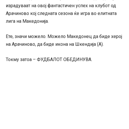
израдуваат на овој фантастичен успех на клубот од
Арачиново кој следната сезона ќе игра во елитната
лига на Македонија.
Ете, значи можело. Можело Македонец да биде херој
на Арачиново, да биде икона на Шкендија (А).
Токму затоа – ФУДБАЛОТ ОБЕДИНУВА.