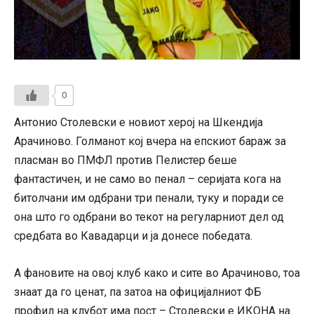
0
Антонио Столевски е новиот херој на Шкендија
Арачиново. Голманот кој вчера на епскиот бараж за
пласман во ПМФЛ против Пелистер беше
фантастичен, и не само во пенал – серијата кога на
битолчани им одбрани три пенали, туку и поради се
она што го одбрани во текот на регуларниот дел од
средбата во Кавадарци и ја донесе победата.
А фановите на овој клуб како и сите во Арачиново, тоа
знаат да го ценат, па затоа на официјалниот ФБ
профил на клубот има пост – Столевски е ИКОНА на