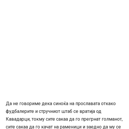
Да не говориме дека синоќа на прославата откако
фудбалерите и стручниот штаб се вратија од
Кавадарци, токму сите сакаа да го прегрнат голманот,
сите сакаа да го качат на раменици и заедно да му се