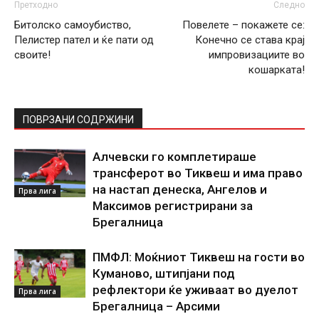
Претходно
Следно
Битолско самоубиство,
Повелете – покажете се:
Пелистер пател и ќе пати од
Конечно се става крај
своите!
импровизациите во
кошарката!
ПОВРЗАНИ СОДРЖИНИ
Алчевски го комплетираше
трансферот во Тиквеш и има право
на настап денеска, Ангелов и
Прва лига
Максимов регистрирани за
Брегалница
ПМФЛ: Моќниот Тиквеш на гости во
Куманово, штипјани под
рефлектори ќе уживаат во дуелот
Прва лига
Брегалница – Арсими