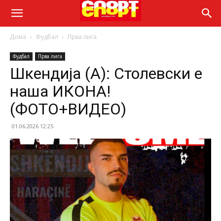
Дома
Фудбал
Прва лига
Фудбал
Прва лига
Шкендија (А): Столевски е
наша ИКОНА!
(ФОТО+ВИДЕО)
01.06.2026 12:25