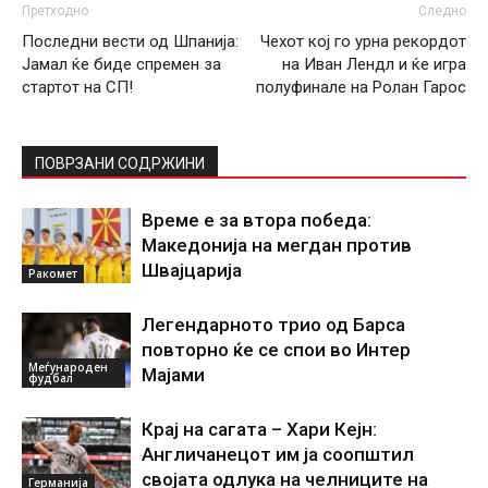
Претходно
Следно
Последни вести од Шпанија:
Чехот кој го урна рекордот
Јамал ќе биде спремен за
на Иван Лендл и ќе игра
стартот на СП!
полуфинале на Ролан Гарос
ПОВРЗАНИ СОДРЖИНИ
Време е за втора победа:
Македонија на мегдан против
Швајцарија
Ракомет
Легендарното трио од Барса
повторно ќе се спои во Интер
Меѓународен
Мајами
фудбал
Крај на сагата – Хари Кејн:
Англичанецот им ја соопштил
својата одлука на челниците на
Германија