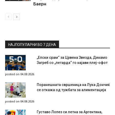
Баерн
НАЈПОПУЛАРНИ ВО 7 ДЕНА
„Епски срам“ за Црвена Звезда, Динамо
Загреб со „петарда“ го најави плеј-офот
posted on 04.08.2026
Поранешната свршеница на Лука Дончиќ
се откажа од тужбата за алиментација
posted on 04.08.2026
Густаво Лопез си летна за Аргентина,