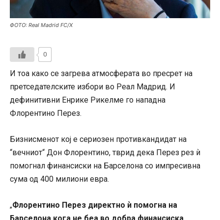
ФОТО: Real Madrid FC/X
0
И тоа како се загрева атмосферата во пресрет на
претседателските избори во Реал Мадрид. И
дефинитивни Енрике Рикелме го нападна
Флорентино Перез.
Бизнисменот кој е сериозен противкандидат на
“вечниот“ Дон Флорентино, тврид дека Перез рез ѝ
помогнал финансиски на Барселона со импресивна
сума од 400 милиони евра.
Флорентино Перез директно ѝ помогна на
„
Барселона кога не беа во добра финансиска