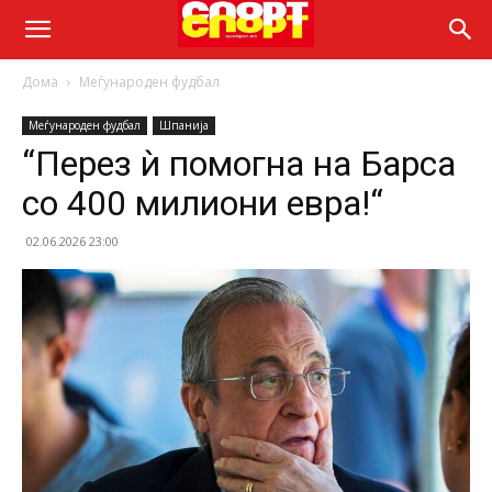
Дома
Меѓународен фудбал
Меѓународен фудбал
Шпанија
“Перез ѝ помогна на Барса
со 400 милиони евра!“
02.06.2026 23:00