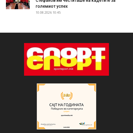
Стефанов им честиташе на кадетите за
големиот успех
10.08.2026 10:45