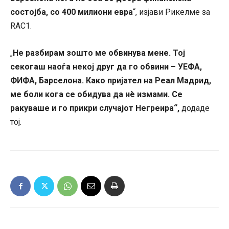
состојба, со 400 милиони евра
“, изјави Рикелме за
RAC1.
Не разбирам зошто ме обвинува мене. Тој
„
секогаш наоѓа некој друг да го обвини – УЕФА,
ФИФА, Барселона. Како пријател на Реал Мадрид,
ме боли кога се обидува да нè измами. Се
ракуваше и го прикри случајот Негреира“,
додаде
тој.