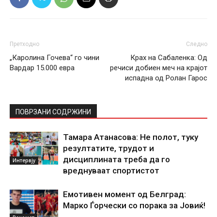
Претходно
Следно
„Каролина Гочева“ го чини
Крах на Сабаленка: Од
Вардар 15.000 евра
речиси добиен меч на крајот
испадна од Ролан Гарос
ПОВРЗАНИ СОДРЖИНИ
Тамара Атанасова: Не полот, туку
резултатите, трудот и
дисциплината треба да го
Интервју
вреднуваат спортистот
Емотивен момент од Белград:
Марко Ѓорчески со порака за Јовиќ!