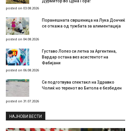
Дурмитор во Црна Гора!
posted on 03.08.2026
Поранешната свршеница на Лука Дончиќ
се откажа од тужбата за алиментација
posted on 04.08.2026
Густаво Лопез си летна за Аргентина,
Вардар остана вез асистентот на
Фабијани
posted on 06.08.2026
Се подготвува спектакл на Здравко
Чолиќ но теренот во Битола е безбеден
posted on 31.07.2026
НAЈНОВИ ВЕСТИ