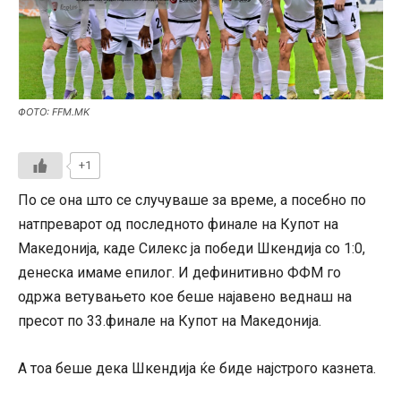
ФОТО: FFM.MK
+1
По се она што се случуваше за време, а посебно по
натпреварот од последното финале на Купот на
Македонија, каде Силекс ја победи Шкендија со 1:0,
денеска имаме епилог. И дефинитивно ФФМ го
одржа ветувањето кое беше најавено веднаш на
пресот по 33.финале на Купот на Македонија.
А тоа беше дека Шкендија ќе биде најстрого казнета.