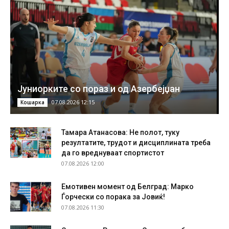
Јуниорките со пораз и од Азербејџан
07.08.2026 12:15
Кошарка
Тамара Атанасова: Не полот, туку
резултатите, трудот и дисциплината треба
да го вреднуваат спортистот
07.08.2026 12:00
Емотивен момент од Белград: Марко
Ѓорчески со порака за Јовиќ!
07.08.2026 11:30