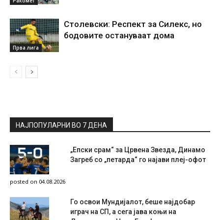
Ракомет
Столевски: Респект за Силекс, но
бодовите остануваат дома
Прва лига
НАЈПОПУЛАРНИ ВО 7 ДЕНА
„Епски срам“ за Црвена Звезда, Динамо
Загреб со „петарда“ го најави плеј-офот
posted on 04.08.2026
Го освои Мундијалот, беше најдобар
играч на СП, а сега јава коњи на