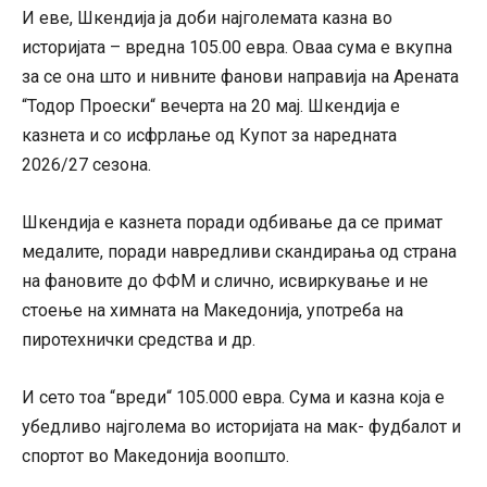
И еве, Шкендија ја доби најголемата казна во
историјата – вредна 105.00 евра. Оваа сума е вкупна
за се она што и нивните фанови направија на Арената
“Тодор Проески“ вечерта на 20 мај. Шкендија е
казнета и со исфрлање од Купот за наредната
2026/27 сезона.
Шкендија е казнета поради одбивање да се примат
медалите, поради навредливи скандирања од страна
на фановите до ФФМ и слично, исвиркување и не
стоење на химната на Македонија, употреба на
пиротехнички средства и др.
И сето тоа “вреди“ 105.000 евра. Сума и казна која е
убедливо најголема во историјата на мак- фудбалот и
спортот во Македонија воопшто.