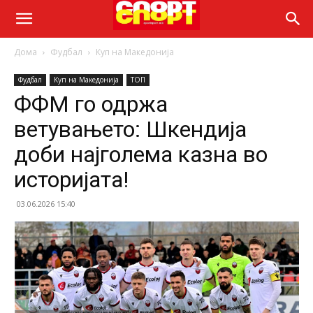
Дома
Фудбал
Куп на Македонија
Фудбал
Куп на Македонија
ТОП
ФФМ го одржа
ветувањето: Шкендија
доби најголема казна во
историјата!
03.06.2026 15:40