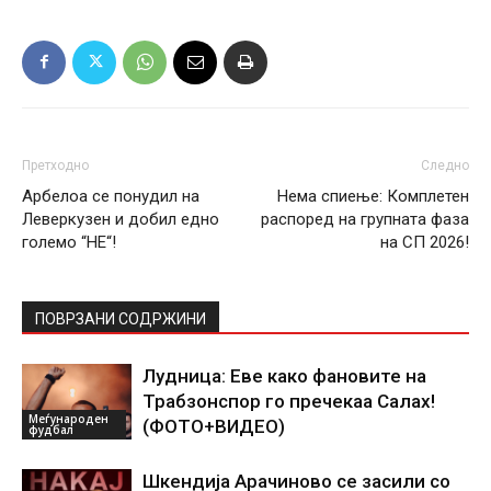
Претходно
Следно
Арбелоа се понудил на
Нема спиење: Комплетен
Леверкузен и добил едно
распоред на групната фаза
големо “НЕ“!
на СП 2026!
ПОВРЗАНИ СОДРЖИНИ
Лудница: Еве како фановите на
Трабзонспор го пречекаа Салах!
Меѓународен
(ФОТО+ВИДЕО)
фудбал
Шкендија Арачиново се засили со