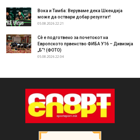
Вока и Тамба: Веруваме дека Шкендија
може да оствари добар резултат!
05.08.2026 22:21
Сѐ е подготвено за почетокот на
Европското првенство ФИБА У16 – Дивизија
„Б“! (ФОТО)
05.08.2026 22:04