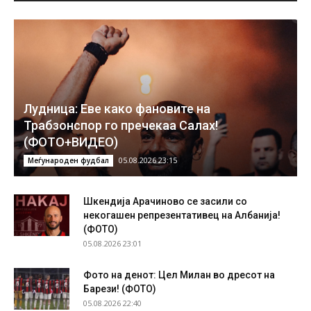
Лудница: Еве како фановите на
Трабзонспор го пречекаа Салах!
(ФОТО+ВИДЕО)
05.08.2026 23:15
Меѓународен фудбал
Шкендија Арачиново се засили со
некогашен репрезентативец на Албанија!
(ФОТО)
05.08.2026 23:01
Фото на денот: Цел Милан во дресот на
Барези! (ФОТО)
05.08.2026 22:40