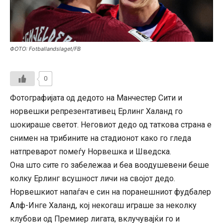
ФОТО: Fotballandslaget/FB
0
Фотографијата од дедото на Манчестер Сити и
норвешки репрезентативец Ерлинг Халанд го
шокираше светот. Неговиот дедо од таткова страна е
снимен на трибините на стадионот како го гледа
натпреварот помеѓу Норвешка и Шведска.
Она што сите го забележаа и беа воодушевени беше
колку Ерлинг всушност личи на својот дедо.
Норвешкиот напаѓач е син на поранешниот фудбалер
Алф-Инге Халанд, кој некогаш играше за неколку
клубови од Премиер лигата, вклучувајќи го и