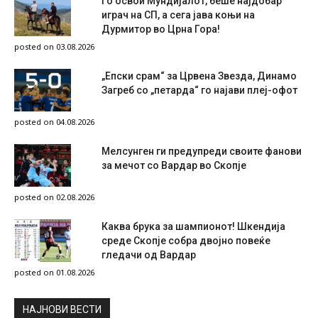
Го освои Мундијалот, беше најдобар
играч на СП, а сега јава коњи на
Дурмитор во Црна Гора!
posted on 03.08.2026
„Епски срам“ за Црвена Звезда, Динамо
Загреб со „петарда“ го најави плеј-офот
posted on 04.08.2026
Мелсунген ги предупреди своите фанови
за мечот со Вардар во Скопје
posted on 02.08.2026
Каква брука за шампионот! Шкендија
среде Скопје собра двојно повеќе
гледачи од Вардар
posted on 01.08.2026
НAЈНОВИ ВЕСТИ