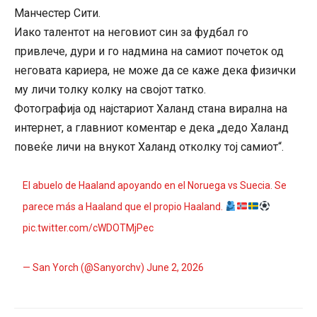
Манчестер Сити.
Иако талентот на неговиот син за фудбал го
привлече, дури и го надмина на самиот почеток од
неговата кариера, не може да се каже дека физички
му личи толку колку на својот татко.
Фотографија од најстариот Халанд стана вирална на
интернет, а главниот коментар е дека „дедо Халанд
повеќе личи на внукот Халанд отколку тој самиот“.
El abuelo de Haaland apoyando en el Noruega vs Suecia. Se
parece más a Haaland que el propio Haaland.
pic.twitter.com/cWDOTMjPec
— San Yorch (@Sanyorchv)
June 2, 2026