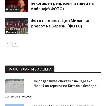
некогашен репрезентативец на
Албанија!(ФОТО)
Прва лига
Фото на денот: Цел Милан во
дресот на Барези! (ФОТО)
Италија
НАЈПОПУЛАРНИ ВО 7 ДЕНА
Се подготвува спектакл на Здравко
Чолиќ но теренот во Битола е безбеден
posted on 31.07.2026