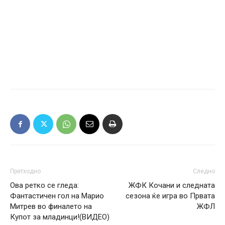
Претходно
Следно
Ова ретко се гледа:
ЖФК Кочани и следната
Фантастичен гол на Марио
сезона ќе игра во Првата
Митрев во финалето на
ЖФЛ
Купот за младинци!(ВИДЕО)