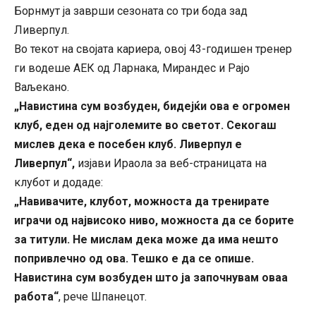
Борнмут ја заврши сезоната со три бода зад
Ливерпул.
Во текот на својата кариера, овој 43-годишен тренер
ги водеше АЕК од Ларнака, Мирандес и Рајо
Ваљекано.
„Навистина сум возбуден, бидејќи ова е огромен
клуб, еден од најголемите во светот. Секогаш
мислев дека е посебен клуб. Ливерпул е
Ливерпул“,
изјави Ираола за веб-страницата на
клубот и додаде:
„Навивачите, клубот, можноста да тренирате
играчи од највисоко ниво, можноста да се борите
за титули. Не мислам дека може да има нешто
попривлечно од ова. Тешко е да се опише.
Навистина сум возбуден што ја започнувам оваа
работа“
, рече Шпанецот.