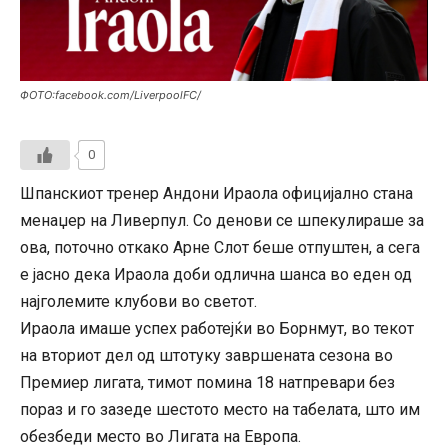
ФОТО:facebook.com/LiverpoolFC/
0
Шпанскиот тренер Андони Ираола официјално стана
менаџер на Ливерпул. Со денови се шпекулираше за
ова, поточно откако Арне Слот беше отпуштен, а сега
е јасно дека Ираола доби одлична шанса во еден од
најголемите клубови во светот.
Ираола имаше успех работејќи во Борнмут, во текот
на вториот дел од штотуку завршената сезона во
Премиер лигата, тимот помина 18 натпревари без
пораз и го зазеде шестото место на табелата, што им
обезбеди место во Лигата на Европа.