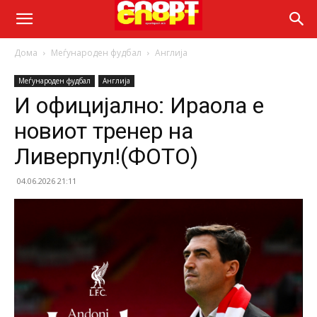
Дома
Меѓународен фудбал
Англија
Меѓународен фудбал
Англија
И официјално: Ираола е
новиот тренер на
Ливерпул!(ФОТО)
04.06.2026 21:11