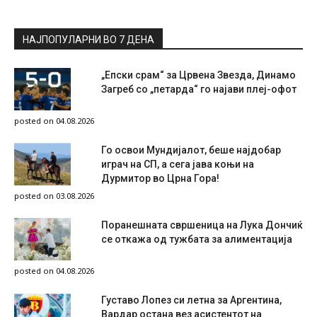
НАЈПОПУЛАРНИ ВО 7 ДЕНА
„Епски срам“ за Црвена Звезда, Динамо
Загреб со „петарда“ го најави плеј-офот
posted on 04.08.2026
Го освои Мундијалот, беше најдобар
играч на СП, а сега јава коњи на
Дурмитор во Црна Гора!
posted on 03.08.2026
Поранешната свршеница на Лука Дончиќ
се откажа од тужбата за алиментација
posted on 04.08.2026
Густаво Лопез си летна за Аргентина,
Вардар остана вез асистентот на