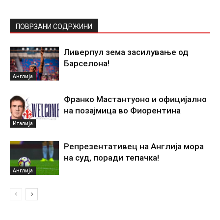
ПОВРЗАНИ СОДРЖИНИ
Ливерпул зема засилување од
Барселона!
Англија
Франко Мастантуоно и официјално
на позајмица во Фиорентина
Италија
Репрезентативец на Англија мора
на суд, поради тепачка!
Англија