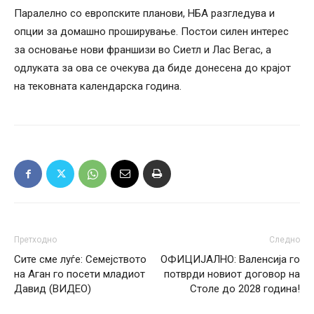
Паралелно со европските планови, НБА разгледува и
опции за домашно проширување. Постои силен интерес
за основање нови франшизи во Сиетл и Лас Вегас, а
одлуката за ова се очекува да биде донесена до крајот
на тековната календарска година.
Претходно
Следно
Сите сме луѓе: Семејството
ОФИЦИЈАЛНО: Валенсија го
на Аган го посети младиот
потврди новиот договор на
Давид (ВИДЕО)
Столе до 2028 година!