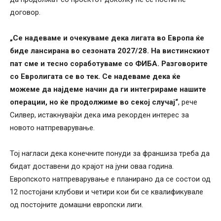
договор.
„Се надеваме и очекуваме дека лигата во Европа ќе
биде лансирана во сезоната 2027/28. На вистинскиот
пат сме и тесно соработуваме со ФИБА. Разговорите
со Евролигата се во тек. Се надеваме дека ќе
можеме да најдеме начин да ги интегрираме нашите
операции, но ќе продолжиме во секој случај“
, рече
Силвер, истакнувајќи дека има рекорден интерес за
новото натпреварување.
Тој нагласи дека конечните понуди за франшиза треба да
бидат доставени до крајот на јуни оваа година.
Европското натпреварување е планирано да се состои од
12 постојани клубови и четири кои би се квалификувале
од постојните домашни европски лиги.