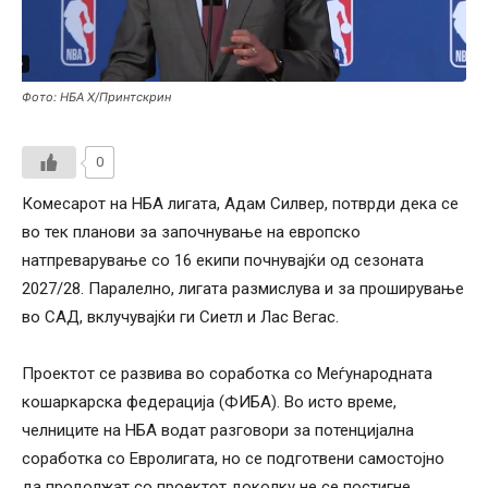
Фото: НБА Х/Принтскрин
0
Комесарот на НБА лигата, Адам Силвер, потврди дека се
во тек планови за започнување на европско
натпреварување со 16 екипи почнувајќи од сезоната
2027/28. Паралелно, лигата размислува и за проширување
во САД, вклучувајќи ги Сиетл и Лас Вегас.
Проектот се развива во соработка со Меѓународната
кошаркарска федерација (ФИБА). Во исто време,
челниците на НБА водат разговори за потенцијална
соработка со Евролигата, но се подготвени самостојно
да продолжат со проектот доколку не се постигне