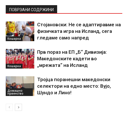
ПОВРЗАНИ СОДРЖИНИ
Стојановски: Не се адаптиравме на
физичката игра на Исланд, сега
гледаме само напред
Кошарка
Прв пораз на ЕП „Б“ Дивизија:
Македонските кадети во
„мрежата“ на Исланд
Кошарка
Тројца поранешни македонски
селектори на едно место: Вујо,
Домашно
Шундо и Лино!
првенство