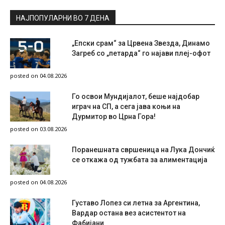
НАЈПОПУЛАРНИ ВО 7 ДЕНА
„Епски срам“ за Црвена Звезда, Динамо
Загреб со „петарда“ го најави плеј-офот
posted on 04.08.2026
Го освои Мундијалот, беше најдобар
играч на СП, а сега јава коњи на
Дурмитор во Црна Гора!
posted on 03.08.2026
Поранешната свршеница на Лука Дончиќ
се откажа од тужбата за алиментација
posted on 04.08.2026
Густаво Лопез си летна за Аргентина,
Вардар остана вез асистентот на
Фабијани