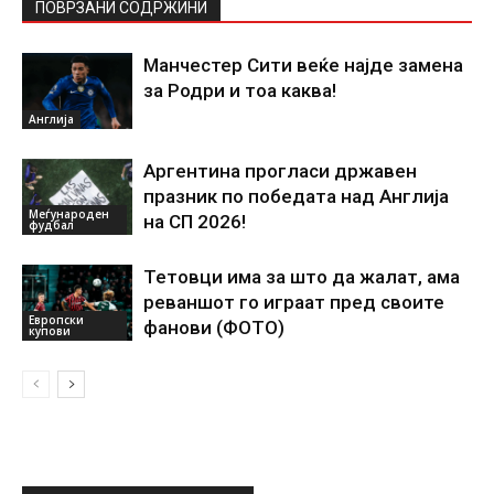
ПОВРЗАНИ СОДРЖИНИ
Манчестер Сити веќе најде замена
за Родри и тоа каква!
Англија
Аргентина прогласи државен
празник по победата над Англија
Меѓународен
на СП 2026!
фудбал
Тетовци има за што да жалат, ама
реваншот го играат пред своите
Европски
фанови (ФОТО)
купови