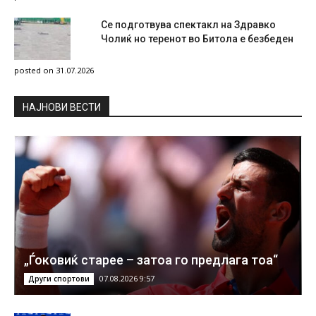
Се подготвува спектакл на Здравко
Чолиќ но теренот во Битола е безбеден
posted on 31.07.2026
НAЈНОВИ ВЕСТИ
„Ѓоковиќ старее – затоа го предлага тоа“
07.08.2026 9:57
Други спортови