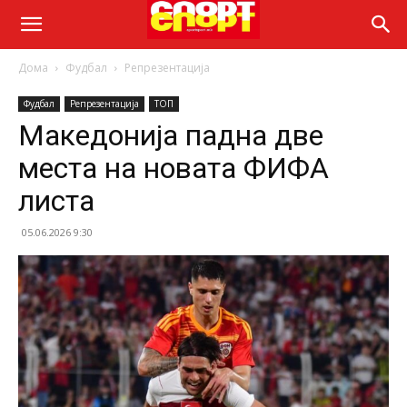
Дома
Фудбал
Репрезентација
Фудбал
Репрезентација
ТОП
Македонија падна две
места на новата ФИФА
листа
05.06.2026 9:30