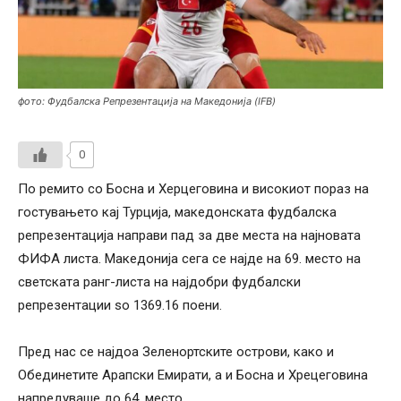
фото: Фудбалска Репрезентација на Македонија (IFB)
0
По ремито со Босна и Херцеговина и високиот пораз на
гостувањето кај Турција, македонската фудбалска
репрезентација направи пад за две места на најновата
ФИФА листа. Македонија сега се најде на 69. место на
светската ранг-листа на најдобри фудбалски
репрезентации so 1369.16 поени.
Пред нас се најдоа Зеленортските острови, како и
Обединетите Арапски Емирати, а и Босна и Хрецеговина
напредуваше до 64. место.