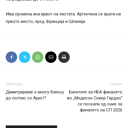
Има промена ина врвот на листата. Аргентина се врати на
првото место, пред Франција и Шпанија.
Претходно
Следно
Димитријевиќ e многу блиску
Билетите за НБА финалето
до потпис со Арис!?
во „Медисон Сквер Гарден“
се поскапи од оние за
финалето на СП 2026