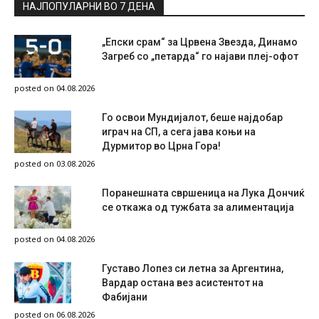
НАЈПОПУЛАРНИ ВО 7 ДЕНА
„Епски срам“ за Црвена Звезда, Динамо
Загреб со „петарда“ го најави плеј-офот
posted on 04.08.2026
Го освои Мундијалот, беше најдобар
играч на СП, а сега јава коњи на
Дурмитор во Црна Гора!
posted on 03.08.2026
Поранешната свршеница на Лука Дончиќ
се откажа од тужбата за алиментација
posted on 04.08.2026
Густаво Лопез си летна за Аргентина,
Вардар остана вез асистентот на
Фабијани
posted on 06.08.2026