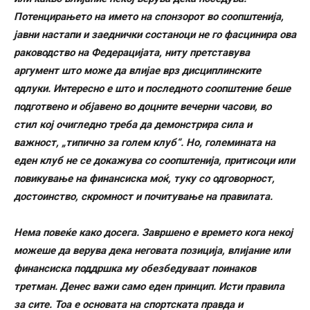
Потенцирањето на името на спонзорот во соопштенија,
јавни настапи и заеднички состаноци не го фасцинира ова
раководство на Федерацијата, ниту претставува
аргумент што може да влијае врз дисциплинските
одлуки. Интересно е што и последното соопштение беше
подготвено и објавено во доцните вечерни часови, во
стил кој очигледно треба да демонстрира сила и
важност, „типично за голем клуб“. Но, големината на
еден клуб не се докажува со соопштенија, притисоци или
повикување на финансиска моќ, туку со одговорност,
достоинство, скромност и почитување на правилата.
Нема повеќе како досега. Завршено е времето кога некој
можеше да верува дека неговата позиција, влијание или
финансиска поддршка му обезбедуваат поинаков
третман. Денес важи само еден принцип. Исти правила
за сите. Тоа е основата на спортската правда и