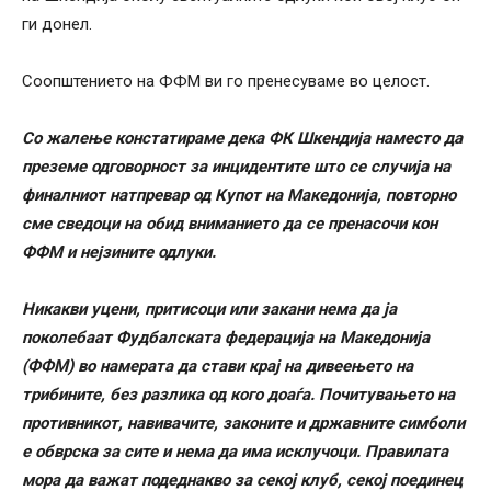
ги донел.
Соопштението на ФФМ ви го пренесуваме во целост.
Со жалење констатираме дека ФК Шкендија наместо да
преземе одговорност за инцидентите што се случија на
финалниот натпревар од Купот на Македонија, повторно
сме сведоци на обид вниманието да се пренасочи кон
ФФМ и нејзините одлуки.
Никакви уцени, притисоци или закани нема да ја
поколебаат Фудбалската федерација на Македонија
(ФФМ) во намерата да стави крај на дивеењето на
трибините, без разлика од кого доаѓа. Почитувањето на
противникот, навивачите, законите и државните симболи
е обврска за сите и нема да има исклучоци. Правилата
мора да важат подеднакво за секој клуб, секој поединец