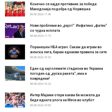
Конечно се најде противник за победа:
Македонија подобра од Норвешка
08.08.2026 11:40
Нови проблеми во „рајот“: Инфатино „фатен“
со чудна исплата
08.08.2026 11:15
Поранешен НБА играч: Сакам да играм во
женска лига, барам еднакви правила за сите
08.08.2026 10:55
Еден од најголемите стадиони во Украина
погоден од „руска ракета“, има и
повредени!
08.08.2026 10:25
Интер Мајами откри каква би можела да
биде идната улога на Меси во клубот
08.08.2026 10:00