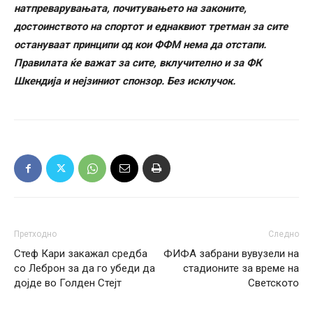
натпреварувањата, почитувањето на законите,
достоинството на спортот и еднаквиот третман за сите
остануваат принципи од кои ФФМ нема да отстапи.
Правилата ќе важат за сите, вклучително и за ФК
Шкендија и нејзиниот спонзор. Без исклучок.
Претходно
Следно
Стеф Кари закажал средба
ФИФА забрани вувузели на
со Леброн за да го убеди да
стадионите за време на
дојде во Голден Стејт
Светското