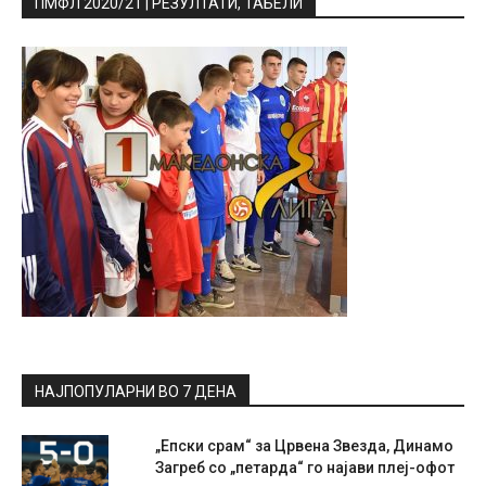
ПМФЛ 2020/21 | РЕЗУЛТАТИ, ТАБЕЛИ
НАЈПОПУЛАРНИ ВО 7 ДЕНА
„Епски срам“ за Црвена Звезда, Динамо
Загреб со „петарда“ го најави плеј-офот