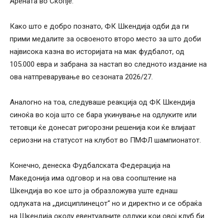
Арената во Скопје.
Како што е добро познато, ФК Шкендија одби да ги
прими медалите за освоеното второ место за што доби
највисока казна во историјата на мак фудбалот, од
105.000 евра и забрана за настап во следното издание на
ова натпреварување во сезоната 2026/27.
Аналогно на тоа, следуваше реакција од ФК Шкендија
синоќа во која што се бара укинување на одлуките или
тетовци ќе донесат ригорозни решенија кои ќе влијаат
сериозни на статусот на клубот во ПМФЛ шампионатот.
Конечно, денеска Фудбалската Федерација на
Македонија има одговор и на ова соопштение на
Шкендија во кое што ја образложува уште еднаш
одлуката на „дисциплинецот“ но и директно и се обраќа
на Шкендија околу евентуалните одлуки кои овој клуб би