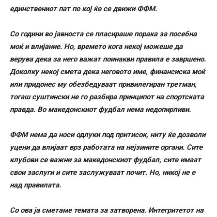
единствениот пат по кој ќе се движи ФФМ.
Со години во јавноста се пласираше порака за посебна
моќ и влијание. Но, времето кога некој можеше да
верува дека за него важат поинакви правила е завршено.
Доколку некој смета дека неговото име, финансиска моќ
или придонес му обезбедуваат привилегиран третман,
тогаш суштински не го разбира принципот на спортската
правда. Во македонскиот фудбал нема недопирливи.
ФФМ нема да носи одлуки под притисок, ниту ќе дозволи
уцени да влијаат врз работата на нејзините органи. Сите
клубови се важни за македонскиот фудбал, сите имаат
свои заслуги и сите заслужуваат почит. Но, никој не е
над правилата.
Со ова ја сметаме темата за затворена. Интегритетот на