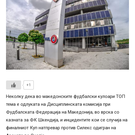
+1
Неколку дека во македонските фудбалски кулоари ТОП
тема е одлуката на Дисциплинската комисија при
Фудбалската Федерација на Македонија, во врска со
казната за ФК Шкендија, и инцидентите кои се случија на
финалниот Куп натпревар против Силекс одигран на