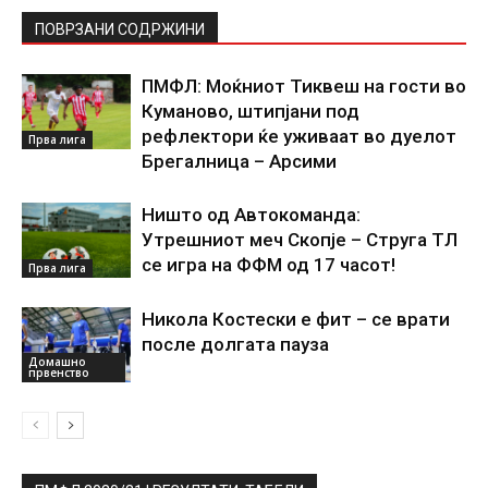
ПОВРЗАНИ СОДРЖИНИ
ПМФЛ: Моќниот Тиквеш на гости во
Куманово, штипјани под
рефлектори ќе уживаат во дуелот
Прва лига
Брегалница – Арсими
Ништо од Автокоманда:
Утрешниот меч Скопје – Струга ТЛ
се игра на ФФМ од 17 часот!
Прва лига
Никола Костески е фит – се врати
после долгата пауза
Домашно
првенство