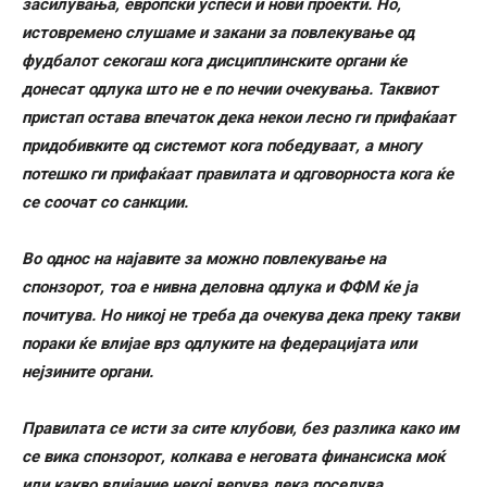
засилувања, европски успеси и нови проекти. Но,
истовремено слушаме и закани за повлекување од
фудбалот секогаш кога дисциплинските органи ќе
донесат одлука што не е по нечии очекувања. Таквиот
пристап остава впечаток дека некои лесно ги прифаќаат
придобивките од системот кога победуваат, а многу
потешко ги прифаќаат правилата и одговорноста кога ќе
се соочат со санкции.
Во однос на најавите за можно повлекување на
спонзорот, тоа е нивна деловна одлука и ФФМ ќе ја
почитува. Но никој не треба да очекува дека преку такви
пораки ќе влијае врз одлуките на федерацијата или
нејзините органи.
Правилата се исти за сите клубови, без разлика како им
се вика спонзорот, колкава е неговата финансиска моќ
или какво влијание некој верува дека поседува.