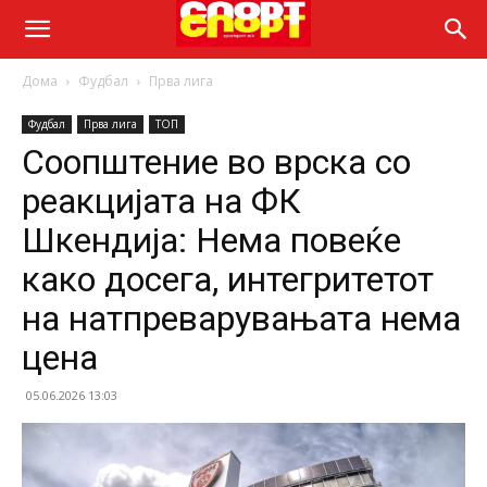
Дома
Фудбал
Прва лига
Фудбал
Прва лига
ТОП
Соопштение во врска со
реакцијата на ФК
Шкендија: Нема повеќе
како досега, интегритетот
на натпреварувањата нема
цена
05.06.2026 13:03