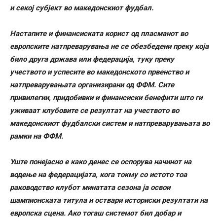
и секој субјект во македонскиот фудбал.
Настапите и финансиската корист од пласманот во
европските натпреварувања не се обезбедени преку која
било друга држава или федерација, туку преку
учеството и успесите во македонското првенство и
натпреварувањата организирани од ФФМ. Сите
привилегии, придобивки и финансиски бенефити што ги
уживаат клубовите се резултат на учеството во
македонскиот фудбалски систем и натпреварувањата во
рамки на ФФМ.
Уште понејасно е како денес се оспорува начинот на
водење на федерацијата, кога токму со истото тоа
раководство клубот минатата сезона ја освои
шампионската титула и оствари историски резултати на
европска сцена. Ако тогаш системот бил добар и