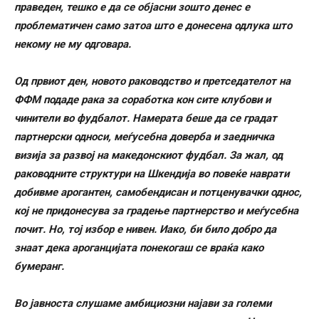
праведен, тешко е да се објасни зошто денес е
проблематичен само затоа што е донесена одлука што
некому не му одговара.
Од првиот ден, новото раководство и претседателот на
ФФМ подаде рака за соработка кон сите клубови и
чинители во фудбалот. Намерата беше да се градат
партнерски односи, меѓусебна доверба и заедничка
визија за развој на македонскиот фудбал. За жал, од
раководните структури на Шкендија во повеќе наврати
добивме арогантен, самобендисан и потценувачки однос,
кој не придонесува за градење партнерство и меѓусебна
почит. Но, тој избор е нивен. Иако, би било добро да
знаат дека ароганцијата понекогаш се враќа како
бумеранг.
Во јавноста слушаме амбициозни најави за големи