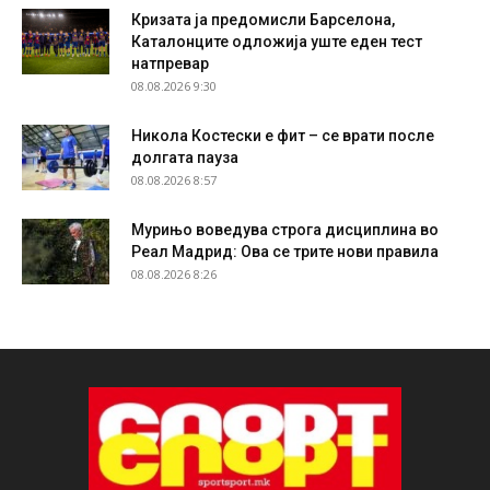
Кризата ја предомисли Барселона,
Каталонците одложија уште еден тест
натпревар
08.08.2026 9:30
Никола Костески е фит – се врати после
долгата пауза
08.08.2026 8:57
Мурињо воведува строга дисциплина во
Реал Мадрид: Ова се трите нови правила
08.08.2026 8:26