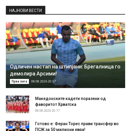
НAЈНОВИ ВЕСТИ
Одличен настап на штипјани: Брегалница го
демолира Арсими!
08.08.2026 20:57
Прва лига
Македонските кадети поразени од
фаворитот Хрватска
08.08.2026 20:17
Готово е: Феран Торес прави трансфер во
ПСЖ за 50 милиони евра!