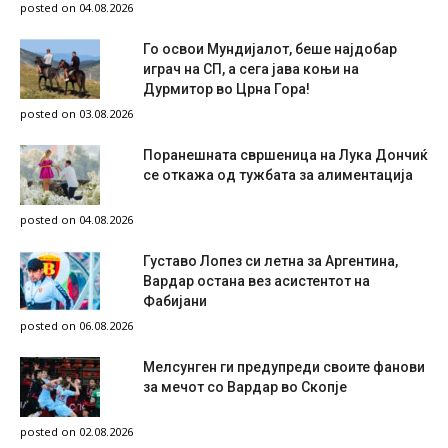
posted on 04.08.2026
Го освои Мундијалот, беше најдобар
играч на СП, а сега јава коњи на
Дурмитор во Црна Гора!
posted on 03.08.2026
Поранешната свршеница на Лука Дончиќ
се откажа од тужбата за алиментација
posted on 04.08.2026
Густаво Лопез си летна за Аргентина,
Вардар остана вез асистентот на
Фабијани
posted on 06.08.2026
Мелсунген ги предупреди своите фанови
за мечот со Вардар во Скопје
posted on 02.08.2026