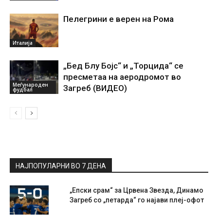
Пелегрини е верен на Рома
Италија
„Бед Блу Бојс“ и „Торцида“ се
пресметаа на аеродромот во
Меѓународен
Загреб (ВИДЕО)
фудбал
НАЈПОПУЛАРНИ ВО 7 ДЕНА
„Епски срам“ за Црвена Звезда, Динамо
Загреб со „петарда“ го најави плеј-офот