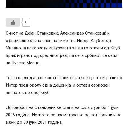
0
Синот на Дејан Станковиќ, Александар Станковиќ и
официјално стана член на тимот на Интер. Клубот од
Милано, ја искористи клаузулата за да го откупи од Клуб
Бриж играчот од средниот ред, па сега србинот се сели
на Џузепе Меаца.
Тој го наследува секако неговиот татко кој што играше во
Интер пред околу една деценија, и остави сериозен
впечаток во овој клуб.
Договорот на Станковиќ ќе стапи на сила дури од 1 јули
2026 година. Истиот е со времетраење од пет години и ќе
важи до 30 јуни 2031 година.