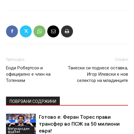
Претходно
Следно
Енди Робертсон и
Танески си поднесе оставка,
официјално е член на
Игор Илевски е нов
Тотенхем
селектор на младинците
ПОВРЗАНИ СОДРЖИНИ
Готово е: Феран Торес прави
трансфер во ПСЖ за 50 милиони
Меѓународен
евра!
фудбал