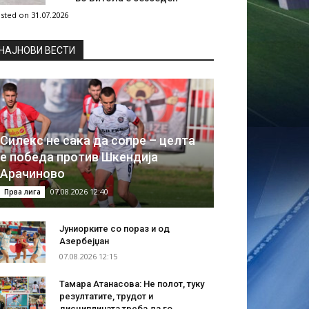
sted on 31.07.2026
НAЈНОВИ ВЕСТИ
Силекс не сака да сопре – целта
е победа против Шкендија
Арачиново
07.08.2026 12:40
Прва лига
Јуниорките со пораз и од
Азербејџан
07.08.2026 12:15
Тамара Атанасова: Не полот, туку
резултатите, трудот и
дисциплината треба да го