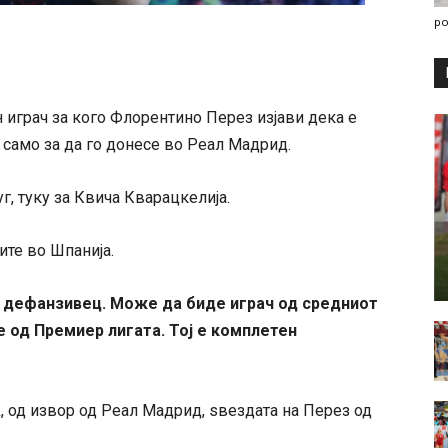
po
н играч за кого Флорентино Перез изјави дека е
само за да го донесе во Реал Мадрид.
г, туку за Квича Кварацкелија.
ите во Шпанија.
а дефанзивец. Може да биде играч од средниот
 е од Премиер лигата. Тој е комплетен
, од извор од Реал Мадрид, ѕвездата на Перез од