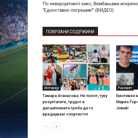
По неверојатниот кикс, Вембањама искрено
“Едноставно погрешив!“ (ВИДЕО)
ПОВРЗАНИ СОДРЖИНИ
Интервју
Ракомет
Тамара Атанасова: Не полот, туку
Емотивен 
резултатите, трудот и
Марко Ѓорч
дисциплината треба да го
Јовиќ!
вреднуваат спортистот