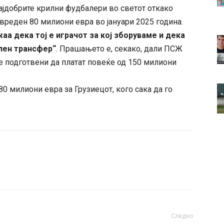
ајдобрите крилни фудбалери во светот откако
реден 80 милиони евра во јануари 2025 година.
аа дека тој е играчот за кој зборуваме и дека
ален трансфер“
. Прашањето е, секако, дали ПСЖ
се подготвени да платат повеќе од 150 милиони
0 милиони евра за Грузиецот, кого сака да го
Следно