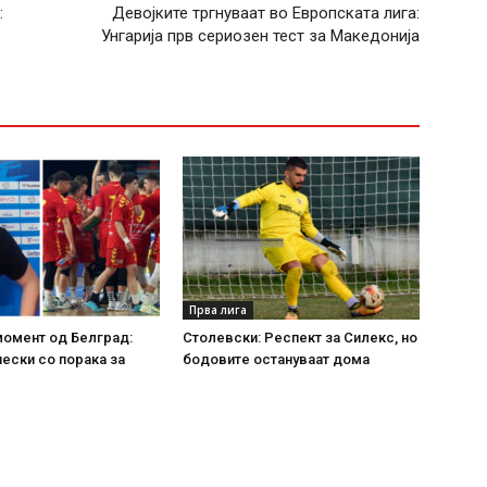
:
Девојките тргнуваат во Европската лига:
Унгарија прв сериозен тест за Македонија
Прва лига
момент од Белград:
Столевски: Респект за Силекс, но
ески со порака за
бодовите остануваат дома