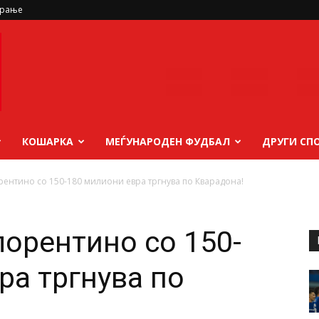
ирање
КОШАРКА
МЕЃУНАРОДЕН ФУДБАЛ
ДРУГИ СП
рентино со 150-180 милиони евра тргнува по Кварадона!
лорентино со 150-
ра тргнува по