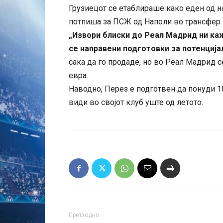
Грузиецот се етаблираше како еден од н
потпиша за ПСЖ од Наполи во трансфер в
„Извори блиски до Реал Мадрид ни каж
се направени подготовки за потенциј
сака да го продаде, но во Реал Мадрид 
евра.
Наводно, Перез е подготвен да понуди 18
види во својот клуб уште од летото.
Претходно