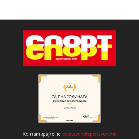
Контактирајте не:
sportsport@sportsport.mk