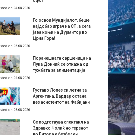
офот
sted on 04.08.2026
Го освои Мундијалот, беше
најдобар играч на СП, а сега
јава коњи на Дурмитор во
Црна Гора!
sted on 03.08.2026
Поранешната свршеница на
Лука Дончиќ се откажа од
тужбата за алиментација
sted on 04.08.2026
Густаво Лопез си летна за
Аргентина, Вардар остана
вез асистентот на Фабијани
sted on 06.08.2026
Се подготвува спектакл на
Здравко Чолиќ но теренот
во Битола е безбеден