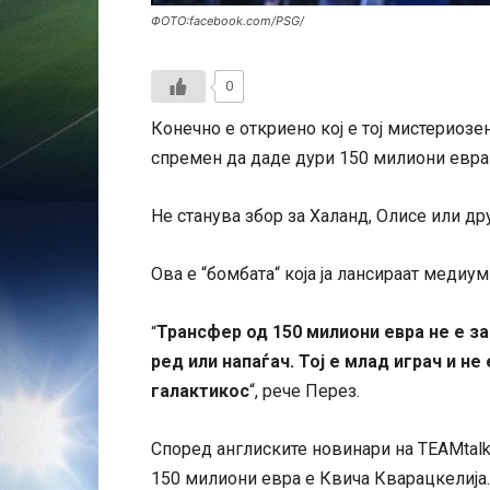
ФОТО:facebook.com/PSG/
0
Конечно е откриено кој е тој мистериозе
спремен да даде дури 150 милиони евра 
Не станува збор за Халанд, Олисе или дру
Ова е “бомбата“ која ја лансираат медиум
Трансфер од 150 милиони евра не е з
“
ред или напаѓач. Тој е млад играч и не
галактикос
“, рече Перез.
Според англиските новинари на TEAMtalk
150 милиони евра е Квича Кварацкелија.