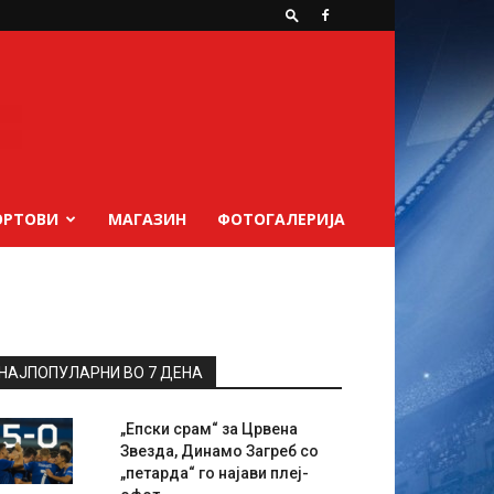
ОРТОВИ
МАГАЗИН
ФОТОГАЛЕРИЈА
НАЈПОПУЛАРНИ ВО 7 ДЕНА
„Епски срам“ за Црвена
Звезда, Динамо Загреб со
„петарда“ го најави плеј-