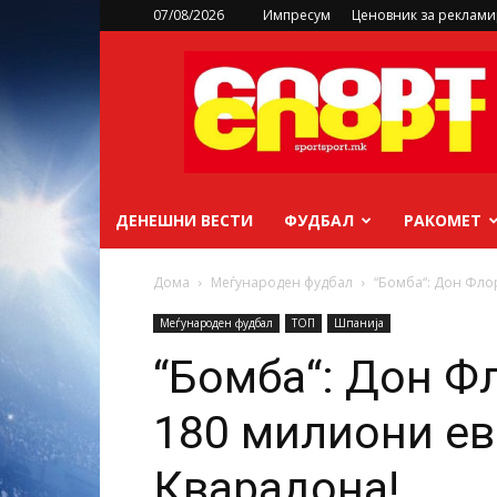
07/08/2026
Импресум
Ценовник за реклам
sportsport.mk
ДЕНЕШНИ ВЕСТИ
ФУДБАЛ
РАКОМЕТ
Дома
Меѓународен фудбал
“Бомба“: Дон Фло
Меѓународен фудбал
ТОП
Шпанија
“Бомба“: Дон Ф
180 милиони ев
Кварадона!