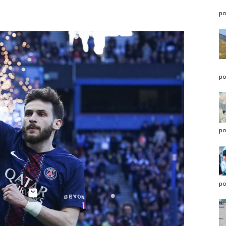
po
po
po
po