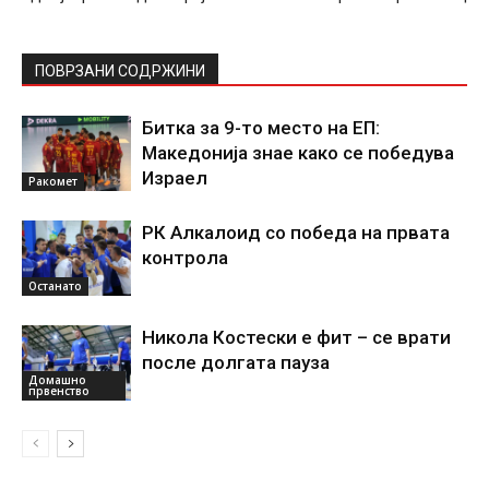
ПОВРЗАНИ СОДРЖИНИ
Битка за 9-то место на ЕП:
Македонија знае како се победува
Израел
Ракомет
РК Алкалоид со победа на првата
контрола
Останато
Никола Костески е фит – се врати
после долгата пауза
Домашно
првенство