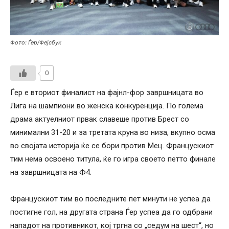
Фото: Ѓер/Фејсбук
0
Ѓер е вториот финалист на фајнл-фор завршницата во
Лига на шампиони во женска конкуренција. По голема
драма актуелниот првак славеше против Брест со
минимални 31-20 и за третата круна во низа, вкупно осма
во својата историја ќе се бори против Мец. Францускиот
тим нема освоено титула, ќе го игра своето петто финале
на завршницата на Ф4.
Францускиот тим во последните пет минути не успеа да
постигне гол, на другата страна Ѓер успеа да го одбрани
нападот на противникот, кој тргна со „седум на шест“, но