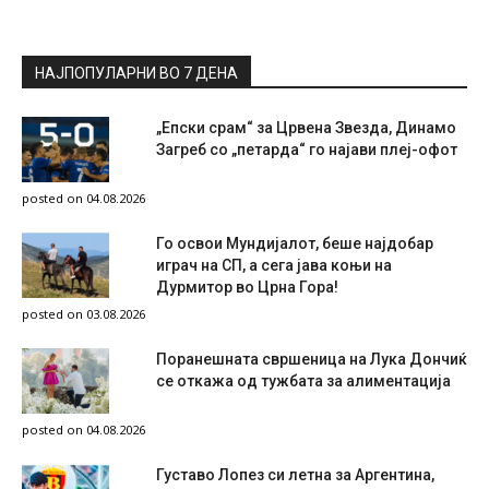
НАЈПОПУЛАРНИ ВО 7 ДЕНА
„Епски срам“ за Црвена Звезда, Динамо
Загреб со „петарда“ го најави плеј-офот
posted on 04.08.2026
Го освои Мундијалот, беше најдобар
играч на СП, а сега јава коњи на
Дурмитор во Црна Гора!
posted on 03.08.2026
Поранешната свршеница на Лука Дончиќ
се откажа од тужбата за алиментација
posted on 04.08.2026
Густаво Лопез си летна за Аргентина,