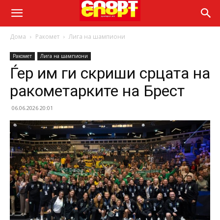
Дома
Ракомет
Лига на шампиони
Ракомет
Лига на шампиони
Ѓер им ги скриши срцата на
ракометарките на Брест
06.06.2026 20:01