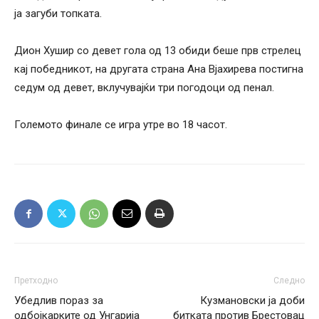
ја загуби топката.
Дион Хушир со девет гола од 13 обиди беше прв стрелец
кај победникот, на другата страна Ана Вјахирева постигна
седум од девет, вклучувајќи три погодоци од пенал.
Големото финале се игра утре во 18 часот.
Претходно
Следно
Убедлив пораз за
Кузмановски ја доби
одбојкарките од Унгарија
битката против Брестовац