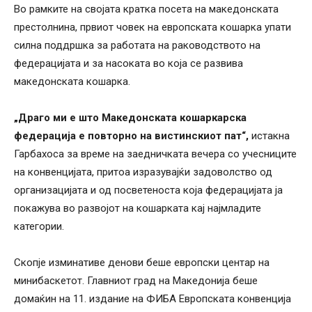
Во рамките на својата кратка посета на македонската
престолнина, првиот човек на европската кошарка упати
силна поддршка за работата на раководството на
федерацијата и за насоката во која се развива
македонската кошарка.
„Драго ми е што Македонската кошаркарска
федерација е повторно на вистинскиот пат“,
истакна
Гарбахоса за време на заедничката вечера со учесниците
на конвенцијата, притоа изразувајќи задоволство од
организацијата и од посветеноста која федерацијата ја
покажува во развојот на кошарката кај најмладите
категории.
Скопје изминативе денови беше европски центар на
минибаскетот. Главниот град на Македонија беше
домаќин на 11. издание на ФИБА Европската конвенција