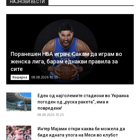
НAЈНОВИ ВЕСТИ
Поранешен НБА играч: Сакам да играм во
женска лига, барам еднакви правила за
сите
08.08.2026 10:55
Кошарка
Еден од најголемите стадиони во Украина
погоден од „руска ракета“, има и
повредени!
08.08.2026 10:25
Интер Мајами откри каква би можела да
биде идната улога на Меси во клубот