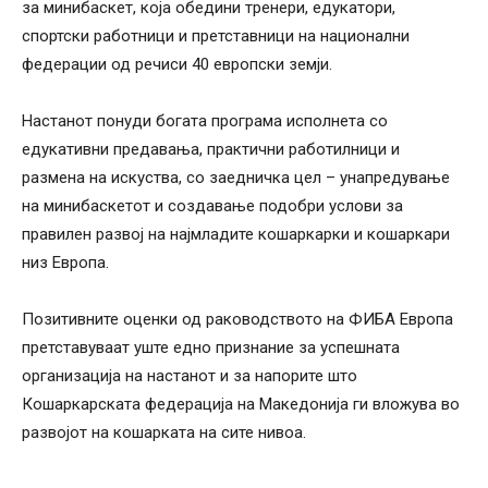
за минибаскет, која обедини тренери, едукатори,
спортски работници и претставници на национални
федерации од речиси 40 европски земји.
Настанот понуди богата програма исполнета со
едукативни предавања, практични работилници и
размена на искуства, со заедничка цел – унапредување
на минибаскетот и создавање подобри услови за
правилен развој на најмладите кошаркарки и кошаркари
низ Европа.
Позитивните оценки од раководството на ФИБА Европа
претставуваат уште едно признание за успешната
организација на настанот и за напорите што
Кошаркарската федерација на Македонија ги вложува во
развојот на кошарката на сите нивоа.