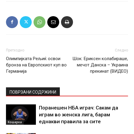
Претходно
Следно
Олимпијката Рељиќ освои
Шок: Ериксен колабираше,
бронза на Европскиот куп во
мечот Данска – Украина
Германија
прекинат (ВИДЕО)
ПОВРЗАНИ СОДРЖИНИ
Поранешен НБА играч: Сакам да
играм во женска лига, барам
еднакви правила за сите
Кошарка