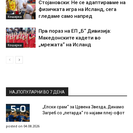
Стојановски: Не се адаптиравме на
физичката игра на Исланд, сега
гледаме само напред
Кошарка
Прв пораз на ЕП „Б“ Дивизија:
Македонските кадети во
„мрежата“ на Исланд
Кошарка
НАЈПОПУЛАРНИ ВО 7 ДЕНА
„Епски срам“ за Црвена Звезда, Динамо
Загреб со „петарда“ го најави плеј-офот
posted on 04.08.2026