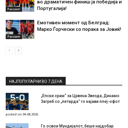
во драматичен финиш ја победија и
Португалија!
Ракомет
Емотивен момент од Белград:
Марко Ѓорчески со порака за Јовиќ!
Ракомет
НАЈПОПУЛАРНИ ВО 7 ДЕНА
„Епски срам“ за Црвена Звезда, Динамо
Загреб со „петарда“ го најави плеј-офот
posted on 04.08.2026
Го освои Мундијалот, беше најдобар