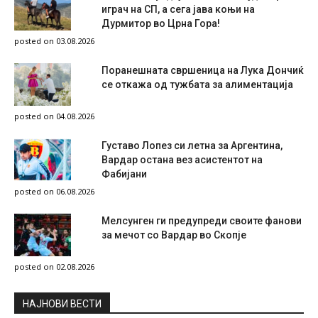
играч на СП, а сега јава коњи на
Дурмитор во Црна Гора!
posted on 03.08.2026
Поранешната свршеница на Лука Дончиќ
се откажа од тужбата за алиментација
posted on 04.08.2026
Густаво Лопез си летна за Аргентина,
Вардар остана вез асистентот на
Фабијани
posted on 06.08.2026
Мелсунген ги предупреди своите фанови
за мечот со Вардар во Скопје
posted on 02.08.2026
НAЈНОВИ ВЕСТИ