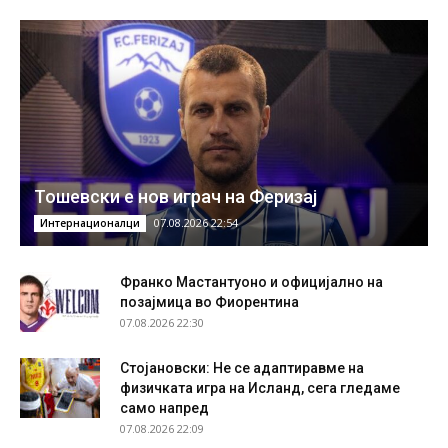
Тошевски е нов играч на Феризај
07.08.2026 22:54
Интернационалци
Франко Мастантуоно и официјално на
позајмица во Фиорентина
07.08.2026 22:30
Стојановски: Не се адаптиравме на
физичката игра на Исланд, сега гледаме
само напред
07.08.2026 22:09