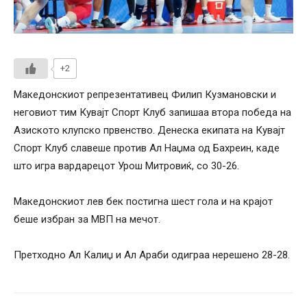
+2
Македонскиот репрезентативец Филип Кузмановски и
неговиот тим Кувајт Спорт Клуб запишаа втора победа на
Азиското клупско првенство. Денеска екипата на Кувајт
Спорт Клуб славеше против Ал Наџма од Бахреин, каде
што игра вардарецот Урош Митровиќ, со 30-26.
Македонскиот лев бек постигна шест гола и на крајот
беше избран за МВП на мечот.
Претходно Ал Калиџ и Ал Араби одиграа нерешено 28-28.