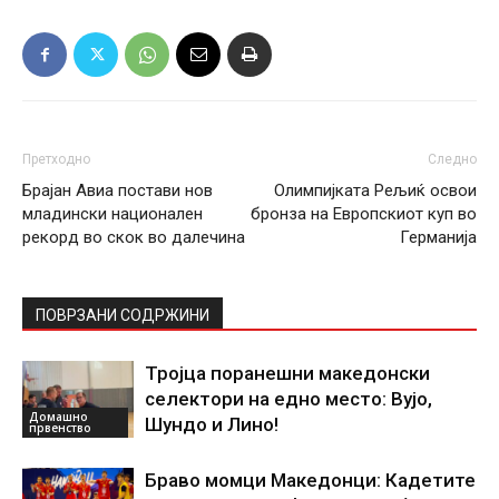
Претходно
Следно
Брајан Авиа постави нов
Олимпијката Рељиќ освои
младински национален
бронза на Европскиот куп во
рекорд во скок во далечина
Германија
ПОВРЗАНИ СОДРЖИНИ
Тројца поранешни македонски
селектори на едно место: Вујо,
Домашно
Шундо и Лино!
првенство
Браво момци Македонци: Кадетите