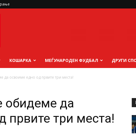
ирање
КОШАРКА
МЕЃУНАРОДЕН ФУДБАЛ
ДРУГИ СП
е да освоиме едно од првите три места!
е обидеме да
д првите три места!