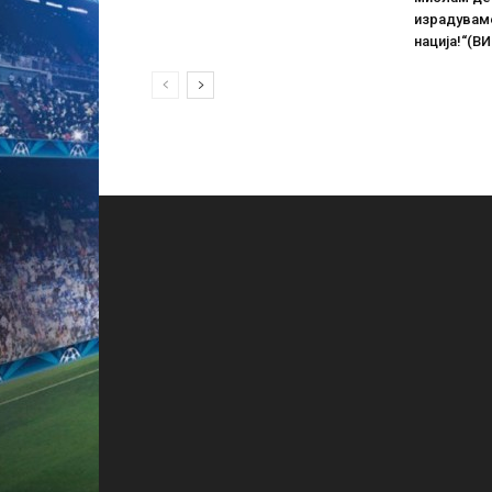
израдувам
нација!“(В