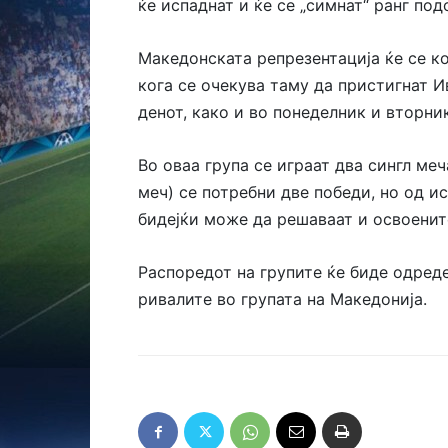
ќе испаднат и ќе се „симнат“ ранг под
Македонската репрезентација ќе се 
кога се очекува таму да пристигнат И
денот, како и во понеделник и вторни
Во оваа група се играат два сингл меч
меч) се потребни две победи, но од и
бидејќи може да решаваат и освоените
Распоредот на групите ќе биде одреде
ривалите во групата на Македонија.