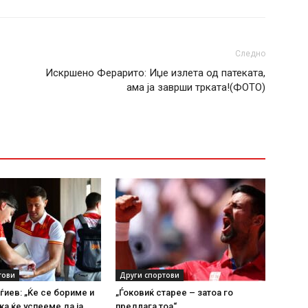
Следно
Искршено Ферарито: Иџе излета од патеката,
ама ја заврши трката!(ФОТО)
тови
Други спортови
ѓиев: „Ќе се бориме и
„Ѓоковиќ старее – затоа го
а ќе успееме да ја
предлага тоа“