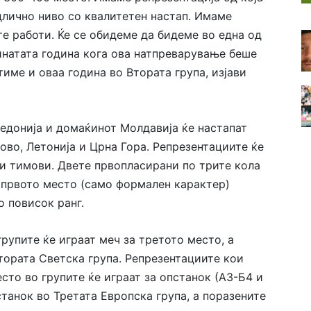
длично ниво со квалитетен настап. Имаме
те работи. Ќе се обидеме да бидеме во една од
инатата година кога ова натпреварување беше
тиме и оваа година во Втората група, изјави
кедонија и домаќинот Молдавија ќе настапат
осово, Летонија и Црна Гора. Репрезентациите ќе
ри тимови. Двете првопласирани по трите кола
а првото место (само формален карактер)
о повисок ранг.
рупите ќе играат меч за третото место, а
тората Светска група. Репрезентациите кои
есто во групите ќе играат за опстанок (А3-Б4 и
танок во Третата Европска група, а поразените