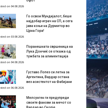
офот
sted on 04.08.2026
Го освои Мундијалот, беше
најдобар играч на СП, а сега
јава коњи на Дурмитор во
Црна Гора!
sted on 03.08.2026
Поранешната свршеница на
Лука Дончиќ се откажа од
тужбата за алиментација
sted on 04.08.2026
Густаво Лопез си летна за
Аргентина, Вардар остана
вез асистентот на Фабијани
sted on 06.08.2026
Мелсунген ги предупреди
своите фанови за мечот со
Вардар во Скопје