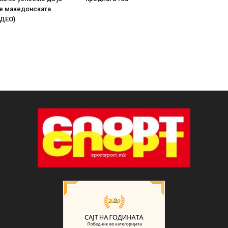
е македонската
ИДЕО)