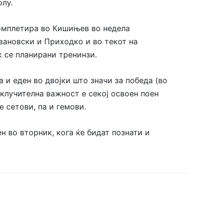
олу.
комплетира во Кишињев во недела
вановски и Приходко и во текот на
к се планирани тренинзи.
а и еден во двојки што значи за победа (во
склучителна важност е секој освоен поен
 сетови, па и гемови.
н во вторник, кога ќе бидат познати и