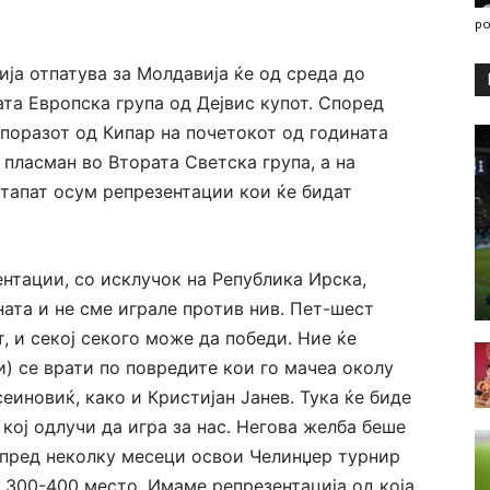
po
ја отпатува за Молдавија ќе од среда до
ата Европска група од Дејвис купот. Според
поразот од Кипар на почетокот од годината
пласман во Втората Светска група, а на
тапат осум репрезентации кои ќе бидат
нтации, со исклучок на Република Ирска,
ната и не сме играле против нив. Пет-шест
, и секој секого може да победи. Ние ќе
) се врати по повредите кои го мачеа околу
еиновиќ, како и Кристијан Јанев. Тука ќе биде
кој одлучи да игра за нас. Негова желба беше
ј пред неколку месеци освои Челинџер турнир
у 300-400 место. Имаме репрезентација од која