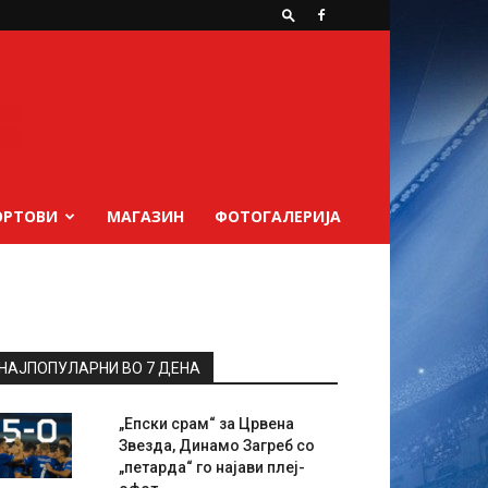
ОРТОВИ
МАГАЗИН
ФОТОГАЛЕРИЈА
НАЈПОПУЛАРНИ ВО 7 ДЕНА
„Епски срам“ за Црвена
Звезда, Динамо Загреб со
„петарда“ го најави плеј-