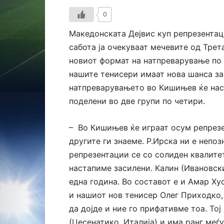
0
Македонската Дејвис куп репрезентаци
сабота ја очекуваат мечевите од Трет
новиот формат на натпреварување по 
нашите тенисери имаат нова шанса за 
натпреварувањето во Кишињев ќе нас
поделени во две групи по четири.
– Во Кишињев ќе играат осум репрезе
другите ги знаеме. Р.Ирска ни е непоз
репрезентации се со солиден квалитет
настапиме засилени. Калин (Ивановски
една година. Во составот е и Амар Хус
и нашиот нов тенисер Олег Приходко, 
да дојде и ние го прифативме тоа. То
(Цесенатико, Италија) и има ранг меѓ