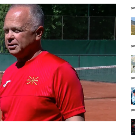
po
po
po
po