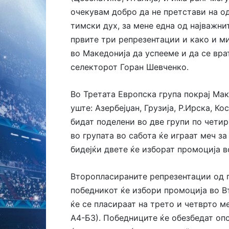
очекувам добро да не претстави на о
тимски дух, за мене една од најважни
првите три репрезентации и како и м
во Македонија да успееме и да се вра
селекторот Горан Шевченко.
Во Третата Европска група покрај Ма
уште: Азербејџан, Грузија, Р.Ирска, К
бидат поделени во две групи по чети
во групата во сабота ќе играат меч з
бидејќи двете ќе изборат промоција в
Второпласираните репрезентации од г
победникот ќе избори промоција во В
ќе се пласираат на трето и четврто м
А4-Б3). Победниците ќе обезбедат опс