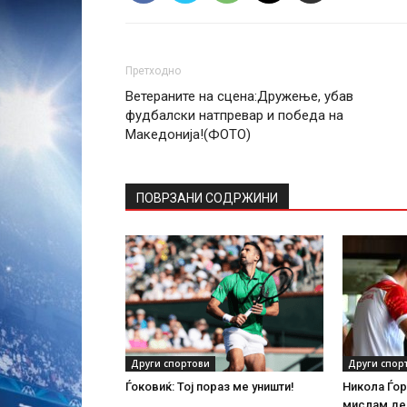
Претходно
Ветераните на сцена:Дружење, убав
фудбалски натпревар и победа на
Македонија!(ФОТО)
ПОВРЗАНИ СОДРЖИНИ
Други спортови
Други спор
Ѓоковиќ: Тој пораз ме уништи!
Никола Ѓор
мислам дек