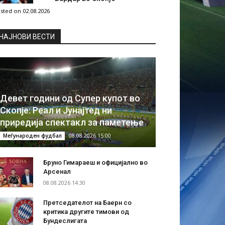
sted on 02.08.2026
НAЈНОВИ ВЕСТИ
Девет години од Супер купот во
Скопје: Реал и Јунајтед ни
приредија спектакл за паметење
08.08.2026 15:00
Меѓународен фудбал
Бруно Гимараеш и официјално во
Арсенал
08.08.2026 14:30
Претседателот на Баерн со
критика другите тимови од
Бундеслигата