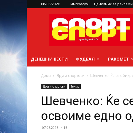
08/08/2026
Импресум
Ценовник за реклам
sportsport.mk
ДЕНЕШНИ ВЕСТИ
ФУДБАЛ
РАКОМЕТ
Дома
Други спортови
Шевченко: Ќе се обидем
Други спортови
Тенис
Шевченко: Ќе с
освоиме едно о
07.06.2026 14:15