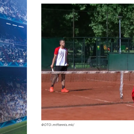
ФОТО:.mtftennis.mk/