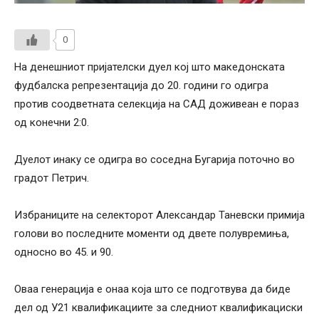
0
На денешниот пријателски дуел кој што македонската
фудбалска репрезентација до 20. години го одигра
против соодветната селекција на САД доживеан е пораз
од конечни 2:0.
Дуелот инаку се одигра во соседна Бугарија поточно во
градот Петрич.
Избраниците на селекторот Александар Таневски примија
голови во последните моменти од двете полувремиња,
односно во 45. и 90.
Оваа генерација е онаа која што се подготвува да биде
дел од У21 квалификациите за следниот квалификациски