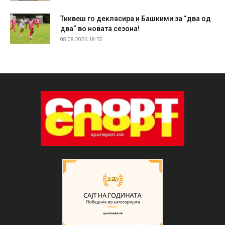
Тиквеш го декласира и Башкими за “два од
два“ во новата сезона!
08.08.2026 18:52