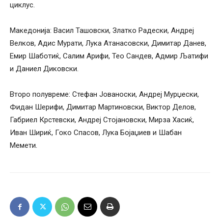
циклус.
Македонија: Васил Ташовски, Златко Радески, Андреј
Велков, Адис Мурати, Лука Атанасовски, Димитар Данев,
Емир Шаботиќ, Салим Арифи, Тео Сандев, Адмир Љатифи
и Даниел Диковски.
Второ полувреме: Стефан Јованоски, Андреј Мурџески,
Фидан Шерифи, Димитар Мартиновски, Виктор Делов,
Габриел Крстевски, Андреј Стојановски, Мирза Хасиќ,
Иван Шириќ, Гоко Спасов, Лука Бојаџиев и Шабан
Мемети.