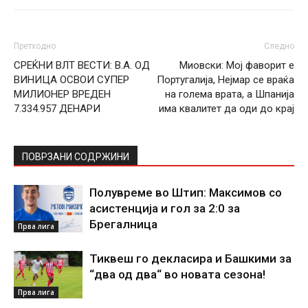
Претходно
Следно
СРЕЌНИ ВЛТ ВЕСТИ: В.A. ОД
Миовски: Мој фаворит е
ВИНИЦА ОСВОИ СУПЕР
Португалија, Нејмар се враќа
МИЛИОНЕР ВРЕДЕН
на голема врата, а Шпанија
7.334.957 ДЕНАРИ
има квалитет да оди до крај
ПОВРЗАНИ СОДРЖИНИ
Полувреме во Штип: Максимов со
асистенција и гол за 2:0 за
Брегалница
Прва лига
Тиквеш го декласира и Башкими за
“два од два“ во новата сезона!
Прва лига