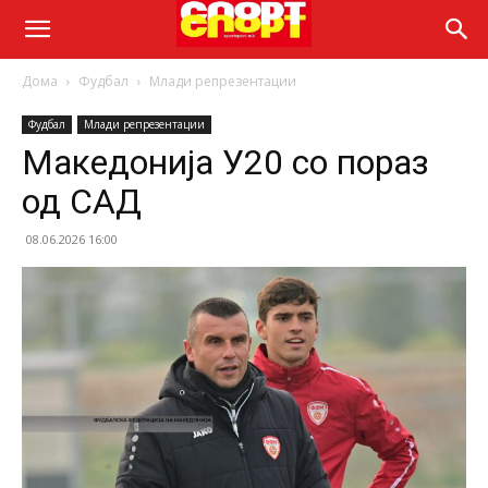
Дома
Фудбал
Млади репрезентации
Фудбал
Млади репрезентации
Македонија У20 со пораз
од САД
08.06.2026 16:00