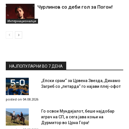
Чурлинов со деби гол за Погон!
Интернационалци
НАЈПОПУЛАРНИ ВО 7 ДЕНА
„Епски срам“ за Црвена Звезда, Динамо
Загреб со „петарда“ го најави плеј-офот
posted on 04.08.2026
Го освои Мундијалот, беше најдобар
играч на СП, а сега јава коњи на
Дурмитор во Црна Гора!