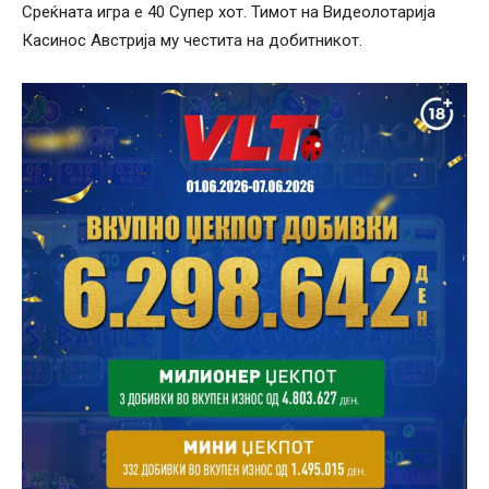
Среќната игра е 40 Супер хот. Тимот на Видеолотарија
Касинос Австрија му честита на добитникот.