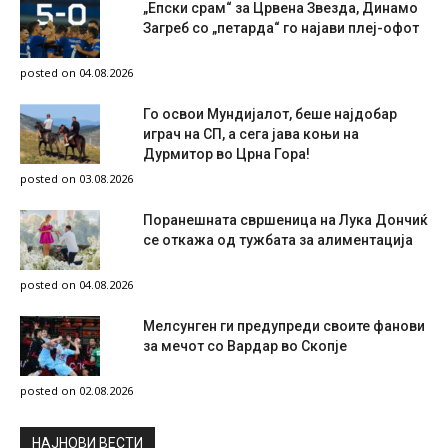
„Епски срам“ за Црвена Звезда, Динамо
Загреб со „петарда“ го најави плеј-офот
posted on 04.08.2026
Го освои Мундијалот, беше најдобар
играч на СП, а сега јава коњи на
Дурмитор во Црна Гора!
posted on 03.08.2026
Поранешната свршеница на Лука Дончиќ
се откажа од тужбата за алиментација
posted on 04.08.2026
Мелсунген ги предупреди своите фанови
за мечот со Вардар во Скопје
posted on 02.08.2026
НAЈНОВИ ВЕСТИ