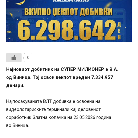
0
Најновиот добитник на СУПЕР МИЛИОНЕР е
В
.
А
.
од
Виница
. Тој освои џекпот вреден 7.334.957
денари.
Најпосакуваната ВЛТ добивка е освоена на
видеолотариските терминали кај деловниот
соработник Златна копачка на 23.05.2026 година
во Виница.