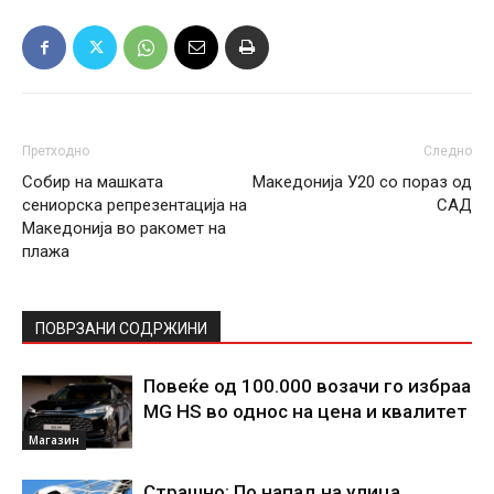
Претходно
Следно
Собир на машката
Македонија У20 со пораз од
сениорска репрезентација на
САД
Македонија во ракомет на
плажа
ПОВРЗАНИ СОДРЖИНИ
Повеќе од 100.000 возачи го избраа
MG HS во однос на цена и квалитет
Магазин
Страшно: По напад на улица,