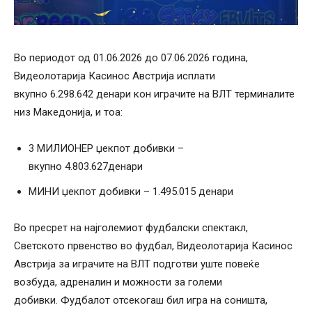
Во периодот од 01.06.2026 до 07.06.2026 година,
Видеолотарија Касинос Австрија исплати
вкупно 6.298.642 денари кон играчите на ВЛТ терминалите
низ Македонија, и тоа:
3 МИЛИОНЕР џекпот добивки –
вкупно 4.803.627денари
МИНИ џекпот добивки – 1.495.015 денари
Во пресрет на најголемиот фудбалски спектакл,
Светското првенство во фудбал, Видеолотарија Касинос
Австрија за играчите на ВЛТ подготви уште повеќе
возбуда, адреналин и можности за големи
добивки. Фудбалот отсекогаш бил игра на соништа,