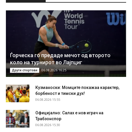
Ѓорческа го предаде мечот од второто
коло на турнирот во Лајпциг
06.08.2026 16:25
Други спортови
Кузманоски: Момците покажаа карактер,
борбеност и тимски дух!
06.08.2026 15:55
Официјално: Салах е нов играч на
Трабзонспор
06.08.2026 15:30