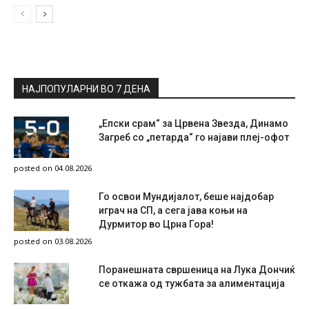
НАЈПОПУЛАРНИ ВО 7 ДЕНА
„Епски срам“ за Црвена Звезда, Динамо
Загреб со „петарда“ го најави плеј-офот
posted on 04.08.2026
Го освои Мундијалот, беше најдобар
играч на СП, а сега јава коњи на
Дурмитор во Црна Гора!
posted on 03.08.2026
Поранешната свршеница на Лука Дончиќ
се откажа од тужбата за алиментација