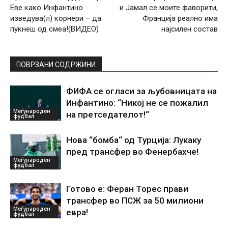
Еве како Инфантино
и Јамал се моите фаворити,
изведува(л) корнери – да
Франција реално има
пукнеш од смеа!(ВИДЕО)
најсилен состав
ПОВРЗАНИ СОДРЖИНИ
ФИФА се огласи за љубовницата на
Инфантино: “Никој не се пожалил
Меѓународен
на претседателот!“
фудбал
Нова “бомба“ од Турција: Лукаку
пред трансфер во Фенербахче!
Меѓународен
фудбал
Готово е: Феран Торес прави
трансфер во ПСЖ за 50 милиони
Меѓународен
евра!
фудбал