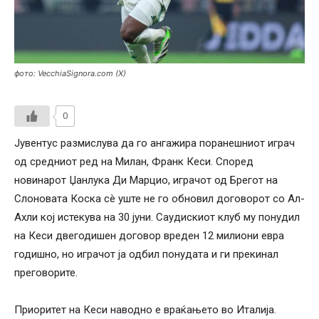
фото: VecchiaSignora.com (X)
0
Јувентус размислува да го ангажира поранешниот играч
од средниот ред на Милан, Франк Кеси. Според
новинарот Џанлука Ди Марцио, играчот од Брегот на
Слоновата Коска сè уште не го обновил договорот со Ал-
Ахли кој истекува на 30 јуни. Саудискиот клуб му понудил
на Кеси двегодишен договор вреден 12 милиони евра
годишно, но играчот ја одбил понудата и ги прекинал
преговорите.
Приоритет на Кеси наводно е враќањето во Италија.