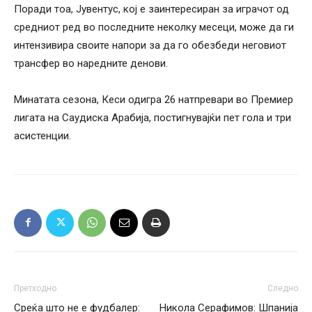
Поради тоа, Јувентус, кој е заинтересиран за играчот од
средниот ред во последните неколку месеци, може да ги
интензивира своите напори за да го обезбеди неговиот
трансфер во наредните денови.
Минатата сезона, Кеси одигра 26 натпревари во Премиер
лигата на Саудиска Арабија, постигнувајќи пет гола и три
асистенции.
Претходно
Следно
Среќа што не е фудбалер:
Никола Серафимов: Шпанија