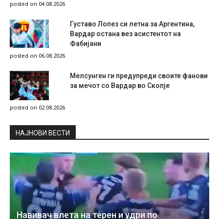
posted on 04.08.2026
Густаво Лопез си летна за Аргентина,
Вардар остана вез асистентот на
Фабијани
posted on 06.08.2026
Мелсунген ги предупреди своите фанови
за мечот со Вардар во Скопје
posted on 02.08.2026
НAЈНОВИ ВЕСТИ
Навивач влета на терен и удри по