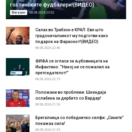
гостинските фудбалери!(ВИДЕО)
08.08.2026 23:02
Магазин
Салах во Трабзон е КРАЛ: Еве што
градоначалникот му подготви како
подарок на Фараонот!(ВИДЕО)
08.08.2026 22:40
ФИФА се огласи за љубовницата на
Инфантино: “Никој не се пожалил на
претседателот!“
08.08.2026 22:15
Положани во проблеми: Шкендија
ослабена за дербито со Вардар!
08.08.2026 21:55
Брегалница со победничко селфи: „Сините“
покажаа сила!
08.08.2026 21:35