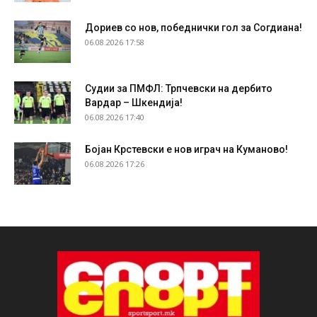
Дориев со нов, победнички гол за Согдиана!
06.08.2026 17:58
Судии за ПМФЛ: Трпчевски на дербито
Вардар – Шкендија!
06.08.2026 17:40
Бојан Крстевски е нов играч на Куманово!
06.08.2026 17:26