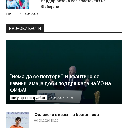
Вардар остана вез асистентот на
Фабијани
posted on 06.08.2026
НAЈНОВИ ВЕСТИ
“Нема да се повтори“: Инфантино се
извини, ама ја доби поддршката на УО на
ФИФА!
06.08.2026 18:45
Меѓународен фудбал
Филевски е верен на Брегалница
06.08.2026 18:20