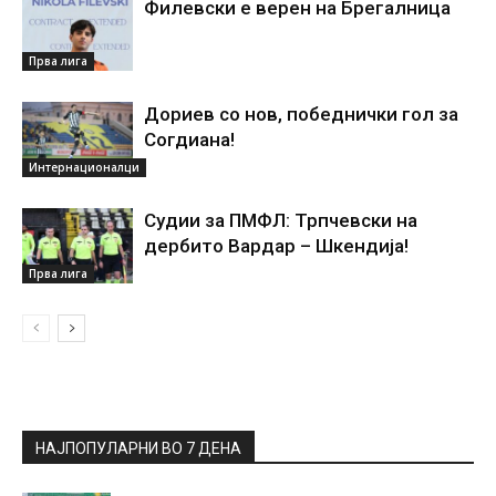
Филевски е верен на Брегалница
Прва лига
Дориев со нов, победнички гол за
Согдиана!
Интернационалци
Судии за ПМФЛ: Трпчевски на
дербито Вардар – Шкендија!
Прва лига
НАЈПОПУЛАРНИ ВО 7 ДЕНА