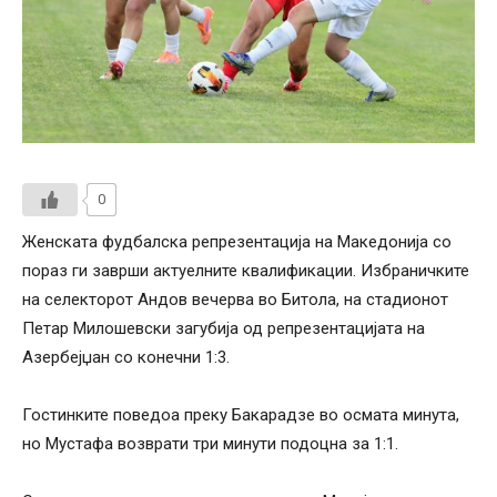
0
Женската фудбалска репрезентација на Македонија со
пораз ги заврши актуелните квалификации. Избраничките
на селекторот Андов вечерва во Битола, на стадионот
Петар Милошевски загубија од репрезентацијата на
Азербејџан со конечни 1:3.
Гостинките поведоа преку Бакарадзе во осмата минута,
но Мустафа возврати три минути подоцна за 1:1.