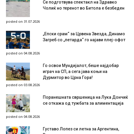
Се подготвува спектакл на Здравко
Чолиќ но теренот во Битола е безбеден
posted on 31.07.2026
„Епски срам“ за Црвена Звезда, Динамо
Загреб со „петарда“ го најави плеј-офот
posted on 04.08.2026
Го освои Мундијалот, беше најдобар
играч на СП, а сега јава коњи на
Дурмитор во Црна Гора!
posted on 03.08.2026
Поранешната свршеница на Лука Дончиќ
се откажа од тужбата за алиментација
posted on 04.08.2026
Густаво Лопез си летна за Аргентина,