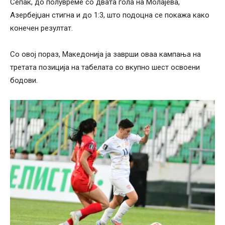
Сепак, до полувреме со двата гола на Молајева,
Азербејџан стигна и до 1:3, што подоцна се покажа како
конечен резултат.
Со овој пораз, Македонија ја заврши оваа кампања на
третата позиција на табелата со вкупно шест освоени
бодови.