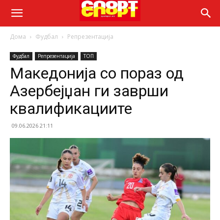
Дома
Фудбал
Репрезентација
Фудбал
Репрезентација
ТОП
Македонија со пораз од
Азербејџан ги заврши
квалификациите
09.06.2026 21:11