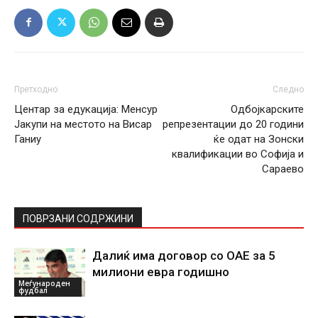
Претходно
Следно
Центар за едукација: Менсур
Одбојкарските
Јакупи на местото на Висар
репрезентации до 20 години
Ганиу
ќе одат на Зонски
квалификации во Софија и
Сараево
ПОВРЗАНИ СОДРЖИНИ
Далиќ има договор со ОАЕ за 5
милиони евра годишно
Меѓународен
фудбал