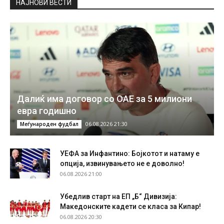
НAЈНОВИ ВЕСТИ
Далиќ има договор со ОАЕ за 5 милиони
евра годишно
06.08.2026 21:30
Меѓународен фудбал
УЕФА за Инфантино: Бојкотот и натаму е
опција, извинувањето не е доволно!
06.08.2026 21:00
Убедлив старт на ЕП „Б“ Дивизија:
Македонските кадети се класа за Кипар!
06.08.2026 20:30