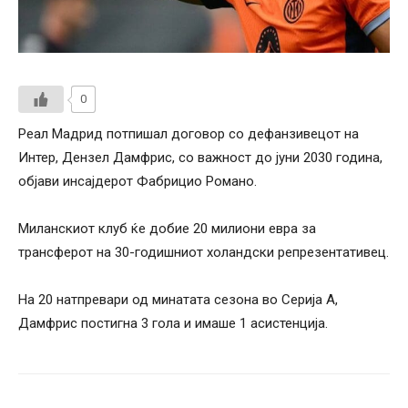
0
Реал Мадрид потпишал договор со дефанзивецот на
Интер, Дензел Дамфрис, со важност до јуни 2030 година,
објави инсајдерот Фабрицио Романо.
Миланскиот клуб ќе добие 20 милиони евра за
трансферот на 30-годишниот холандски репрезентативец.
На 20 натпревари од минатата сезона во Серија А,
Дамфрис постигна 3 гола и имаше 1 асистенција.