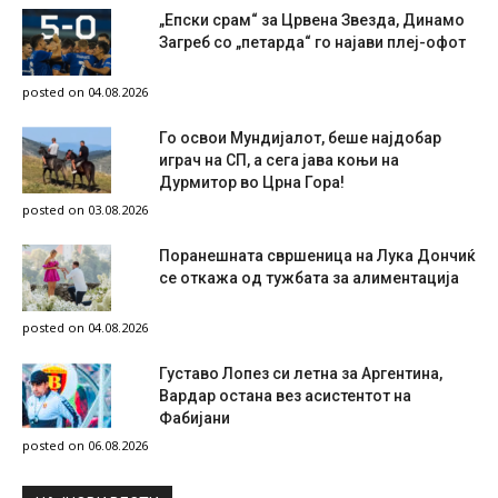
„Епски срам“ за Црвена Звезда, Динамо
Загреб со „петарда“ го најави плеј-офот
posted on 04.08.2026
Го освои Мундијалот, беше најдобар
играч на СП, а сега јава коњи на
Дурмитор во Црна Гора!
posted on 03.08.2026
Поранешната свршеница на Лука Дончиќ
се откажа од тужбата за алиментација
posted on 04.08.2026
Густаво Лопез си летна за Аргентина,
Вардар остана вез асистентот на
Фабијани
posted on 06.08.2026