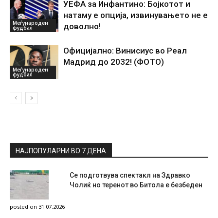
УЕФА за Инфантино: Бојкотот и
натаму е опција, извинувањето не е
Меѓународен
доволно!
фудбал
Официјално: Винисиус во Реал
Мадрид до 2032! (ФОТО)
Меѓународен
фудбал
НАЈПОПУЛАРНИ ВО 7 ДЕНА
Се подготвува спектакл на Здравко
Чолиќ но теренот во Битола е безбеден
posted on 31.07.2026