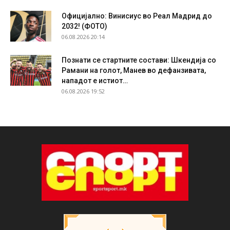
Официјално: Винисиус во Реал Мадрид до
2032! (ФОТО)
06.08.2026 20:14
Познати се стартните состави: Шкендија со
Рамани на голот, Манев во дефанзивата,
нападот е истиот…
06.08.2026 19:52