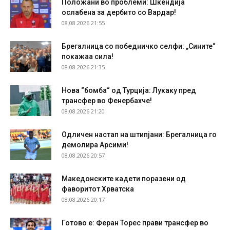
Положани во проблеми: Шкендија
ослабена за дербито со Вардар!
08.08.2026 21:55
Брегалница со победничко селфи: „Сините“
покажаа сила!
08.08.2026 21:35
Нова “бомба“ од Турција: Лукаку пред
трансфер во Фенербахче!
08.08.2026 21:20
Одличен настап на штипјани: Брегалница го
демолира Арсими!
08.08.2026 20:57
Македонските кадети поразени од
фаворитот Хрватска
08.08.2026 20:17
Готово е: Феран Торес прави трансфер во