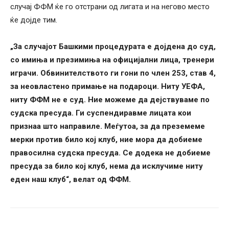
случај ФФМ ќе го отстрани од лигата и на негово место
ќе дојде тим.
„За случајот Башкими процедурата е дојдена до суд,
со имиња и презимиња на официјални лица, тренери
играчи. Обвинителството ги гони по член 253, став 4,
за неовластено примање на подароци. Ниту УЕФА,
ниту ФФМ не е суд. Ние можеме да дејствуваме по
судска пресуда. Ги суспендиравме лицата кои
признаа што направиле. Меѓутоа, за да преземеме
мерки против било кој клуб, ние мора да добиеме
правосилна судска пресуда. Се додека не добиеме
пресуда за било кој клуб, нема да исклучиме ниту
еден наш клуб“, велат од ФФМ.