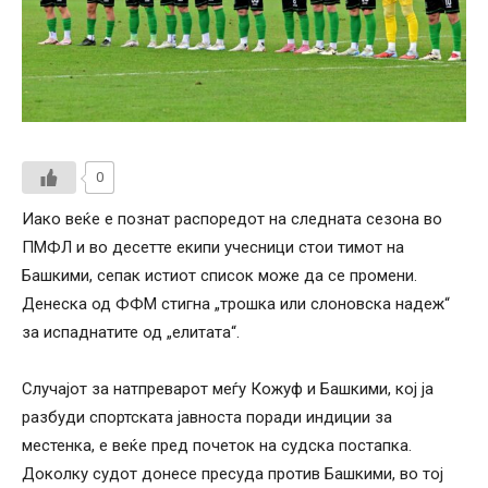
0
Иако веќе е познат распоредот на следната сезона во
ПМФЛ и во десетте екипи учесници стои тимот на
Башкими, сепак истиот список може да се промени.
Денеска од ФФМ стигна „трошка или слоновска надеж“
за испаднатите од „елитата“.
Случајот за натпреварот меѓу Кожуф и Башкими, кој ја
разбуди спортската јавноста поради индиции за
местенка, е веќе пред почеток на судска постапка.
Доколку судот донесе пресуда против Башкими, во тој