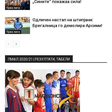
„Сините“ покажаа сила!
Прва лига
Одличен настап на штипјани:
Брегалница го демолира Арсими!
Прва лига
ПМФЛ 2020/21 | РЕЗУЛТАТИ, ТАБЕЛИ