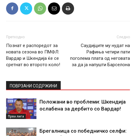
Претходно
Следно
Познат е распоредот за
Саудијците му нудат на
новата сезона во ПМФЛ:
Рафиња четири пати
Вардар и Шкендија ќе се
поголема плата од неговата
сретнат во второто коло!
за да ја напушти Барселона
ПОВРЗАНИ СОДРЖИНИ
Положани во проблеми: Шкендија
ослабена за дербито со Вардар!
Прва лига
Брегалница со победничко селфи: