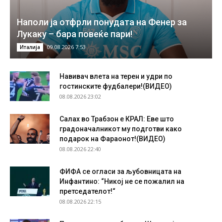
Наполи ја отфрли понудата на Фенер за
Лукаку – бара повеќе пари!
09.08.2026 7:53
Италија
Навивач влета на терен и удри по
гостинските фудбалери!(ВИДЕО)
08.08.2026 23:02
Салах во Трабзон е КРАЛ: Еве што
градоначалникот му подготви како
подарок на Фараонот!(ВИДЕО)
08.08.2026 22:40
ФИФА се огласи за љубовницата на
Инфантино: “Никој не се пожалил на
претседателот!“
08.08.2026 22:15