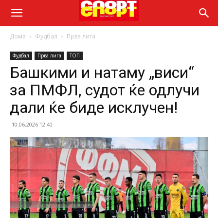
Дома
Фудбал
Прва лига
Фудбал
Прва лига
ТОП
Башкими и натаму „виси“
за ПМФЛ, судот ќе одлучи
дали ќе биде исклучен!
10.06.2026 12:40