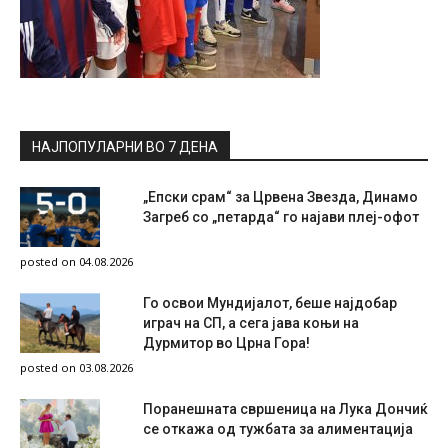
НАЈПОПУЛАРНИ ВО 7 ДЕНА
„Епски срам“ за Црвена Звезда, Динамо
Загреб со „петарда“ го најави плеј-офот
posted on 04.08.2026
Го освои Мундијалот, беше најдобар
играч на СП, а сега јава коњи на
Дурмитор во Црна Гора!
posted on 03.08.2026
Поранешната свршеница на Лука Дончиќ
се откажа од тужбата за алиментација