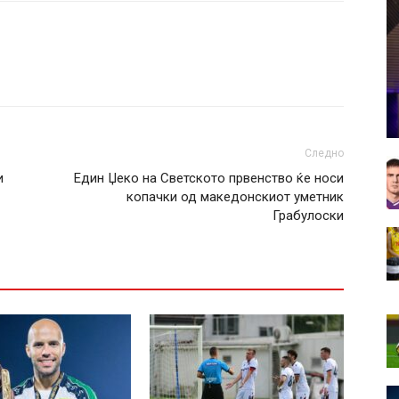
Следно
и
Един Џеко на Светското првенство ќе носи
копачки од македонскиот уметник
Грабулоски