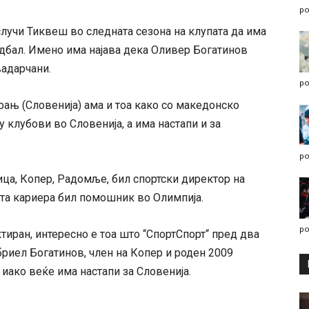
po
лучи Тиквеш во следната сезона на клупата да има
удбал. Имено има најава дека Оливер Богатинов
вадарчани.
po
рањ (Словенија) ама и тоа како со македонско
 клубови во Словенија, а има настапи и за
po
ица, Копер, Радомље, бил спортски директор на
јата кариера бил помошник во Олимпија.
po
тиран, интересно е тоа што “СпортСпорт“ пред два
риел Богатинов, член на Копер и роден 2009
 иако веќе има настапи за Словенија.