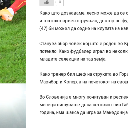
0
Како што дознаваме, лесно може да се с
и тоа како врвен стручњак, доктор по ф
(47) би можел да седне на клупата на ка
Станува збор човек кој што е роден во К
потекло. Како фудбалер играл во неколку
младите селекции на таа земја.
Како тренер бил шеф на струката во Гор
Марибор и Копер, а на почетокот на сво
Во Словенија е многу почитуван и респек
месеци пишуваше дека неговиот син Габ
година, има шанса да игра за Македонија