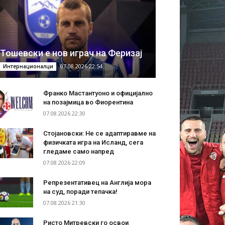
Тошевски е нов играч на Феризај
07.08.2026 22:54
Интернационалци
Франко Мастантуоно и официјално
на позајмица во Фиорентина
07.08.2026 22:30
Стојановски: Не се адаптиравме на
физичката игра на Исланд, сега
гледаме само напред
07.08.2026 22:09
Репрезентативец на Англија мора
на суд, поради тепачка!
07.08.2026 21:30
Ристо Митревски го освои