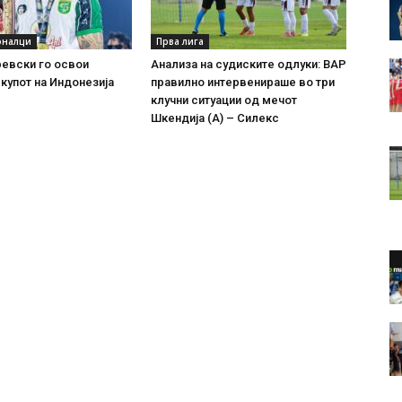
оналци
Прва лига
евски го освои
Анализа на судиските одлуки: ВАР
купот на Индонезија
правилно интервенираше во три
клучни ситуации од мечот
Шкендија (А) – Силекс