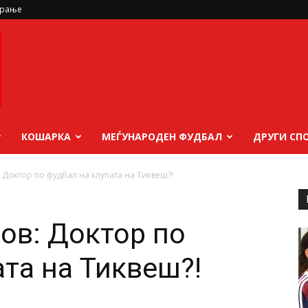
ирање
КОШАРКА
МЕЃУНАРОДЕН ФУДБАЛ
ДРУГИ СП
 Доктор по фудбал на клупата на Тиквеш?!
ов: Доктор по
ата на Тиквеш?!