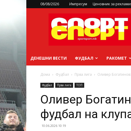
08/08/2026
Импресум
Ценовник за реклам
sportsport.mk
ДЕНЕШНИ ВЕСТИ
ФУДБАЛ
РАКОМЕТ
Дома
Фудбал
Прва лига
Оливер Богатинов:
Фудбал
Прва лига
ТОП
Оливер Богатин
фудбал на клуп
10.06.2026 10:19