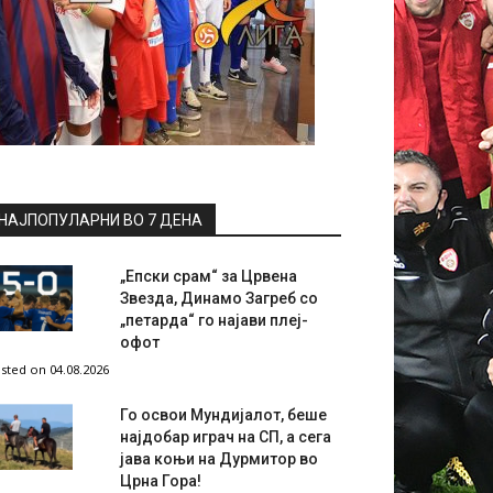
НАЈПОПУЛАРНИ ВО 7 ДЕНА
„Епски срам“ за Црвена
Звезда, Динамо Загреб со
„петарда“ го најави плеј-
офот
sted on 04.08.2026
Го освои Мундијалот, беше
најдобар играч на СП, а сега
јава коњи на Дурмитор во
Црна Гора!