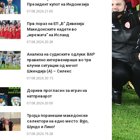
Президент купот на Индонезија
07.08.2026 21:00
Прв пораз на ЕП „Б“ Дивизија:
Македонските кадети во
„мрежата“ на Исланд
07.08.2026 20:28
Анализа на судиските одлуки: ВАР
правилно интервенираше во три
клучни ситуации од мечот
Шкендија (А) – Силекс
07.08.2026 20:15
Дориев прогласен за играч на
натпреварот
07.08.2026 20:00
Тројца поранешни македонски
селектори на едно место: Вујо,
Шундо и Лино!
07.08.2026 19:28