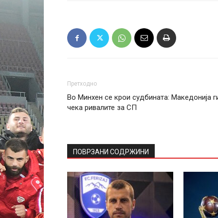
Претходно
Во Минхен се крои судбината: Македонија г
чека ривалите за СП
ПОВРЗАНИ СОДРЖИНИ