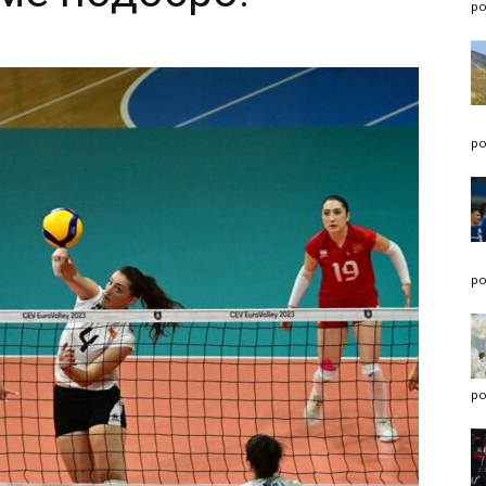
po
po
po
po