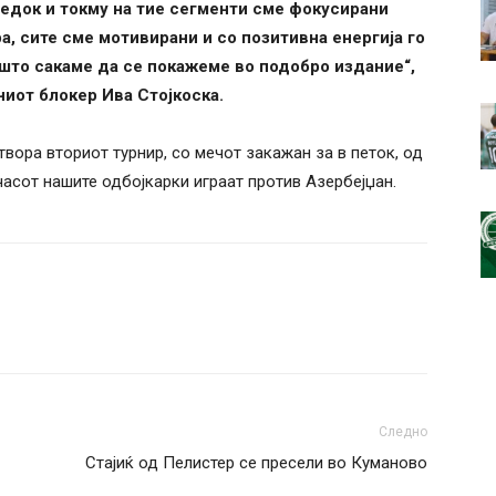
редок и токму на тие сегменти сме фокусирани
, сите сме мотивирани и со позитивна енергија го
 што сакаме да се покажеме во подобро издание“,
иот блокер Ива Стојкоска.
вора вториот турнир, со мечот закажан за в петок, од
 часот нашите одбојкарки играат против Азербејџан.
Следно
Стајиќ од Пелистер се пресели во Куманово