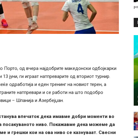
po
во Порто, од вчера најдобрите македонски одбојкарки
 13 јуни, ги играат натпреварите од вториот турнир.
еќе одработија и еден тренинг на новиот терен, а
граните натпревари и се работи на што подобро
вици – Шпанија и Азербејџан.
останува впечаток дека имавме добри моменти во
 на посакуваното ниво. Покажавме дека можеме да
е и грешки кои на ова ниво се казнуваат. Свесни