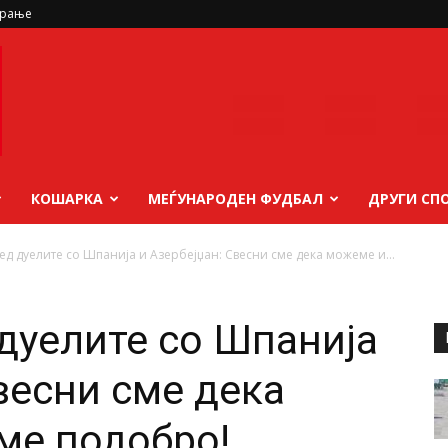
ирање
КОШАРКА
МЕЃУНАРОДЕН ФУДБАЛ
ДРУГИ СП
ед дуелите со Шпанија и Азербејџан: Свесни сме дека можеме и...
 дуелите со Шпанија
весни сме дека
ме подобро!