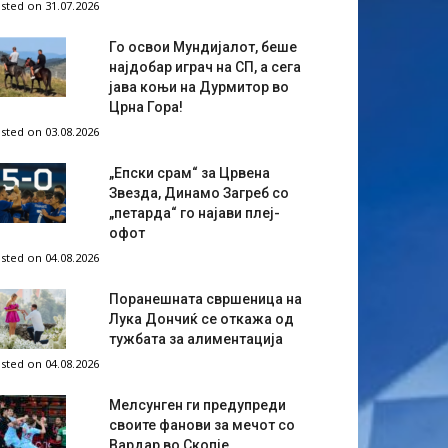
sted on 31.07.2026
Го освои Мундијалот, беше
најдобар играч на СП, а сега
јава коњи на Дурмитор во
Црна Гора!
sted on 03.08.2026
„Епски срам“ за Црвена
Звезда, Динамо Загреб со
„петарда“ го најави плеј-
офот
sted on 04.08.2026
Поранешната свршеница на
Лука Дончиќ се откажа од
тужбата за алиментација
sted on 04.08.2026
Мелсунген ги предупреди
своите фанови за мечот со
Вардар во Скопје