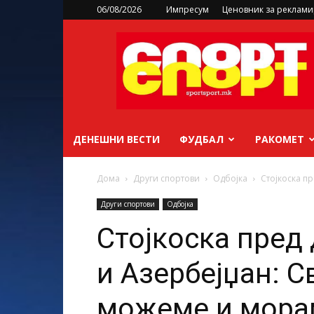
06/08/2026
Импресум
Ценовник за реклам
sportsport.mk
ДЕНЕШНИ ВЕСТИ
ФУДБАЛ
РАКОМЕТ
Дома
Други спортови
Одбојка
Стојкоска пр
Други спортови
Одбојка
Стојкоска пред
и Азербејџан: С
можеме и мора