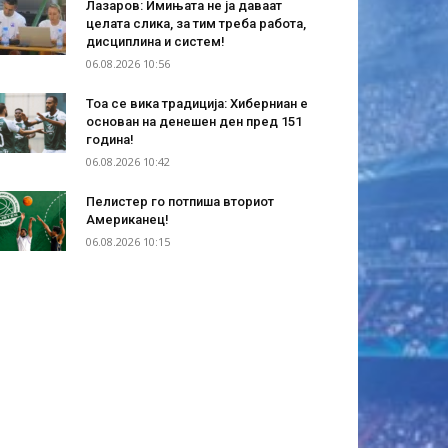
Лазаров: Имињата не ја даваат
целата слика, за тим треба работа,
дисциплина и систем!
06.08.2026 10:56
Тоа се вика традиција: Хиберниан е
основан на денешен ден пред 151
година!
06.08.2026 10:42
Пелистер го потпиша вториот
Американец!
06.08.2026 10:15