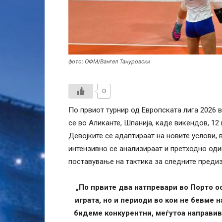
фото: ОФМ/Вангел Тануровски
0
По првиот турнир од Европската лига 2026 
се во Аликанте, Шпанија, каде викендов, 12 и
Девојките се адаптираат на новите услови, в
интензивно се анализираат и претходно оди
поставување на тактика за следните предиз
„По првите два натпревари во Порто 
играта, но и периоди во кои не бевме
бидеме конкурентни, меѓутоа направивм