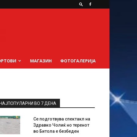
ОРТОВИ
МАГАЗИН
ФОТОГАЛЕРИЈА
НАЈПОПУЛАРНИ ВО 7 ДЕНА
Се подготвува спектакл на
Здравко Чолиќ но теренот
во Битола е безбеден