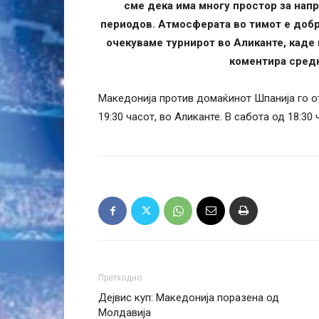
сме дека има многу простор за нап
периодов. Атмосферата во тимот е добра
очекуваме турнирот во Аликанте, каде
коментира средн
Македонија против домаќинот Шпанија го от
19:30 часот, во Аликанте. В сабота од 18:30
Претходно
Дејвис куп: Македонија поразена од
Молдавија