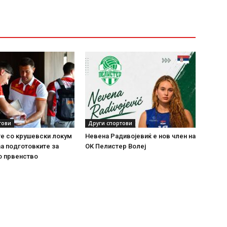
тови
Други спортови
е со крушевски локум
Невена Радивојевиќ е нов член на
аа подготовките за
ОК Пелистер Волеј
о првенство