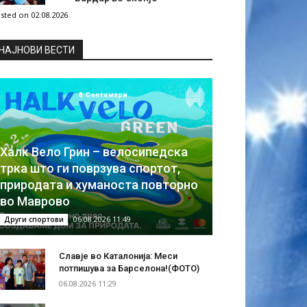
sted on 02.08.2026
НAЈНОВИ ВЕСТИ
Халк Вело Грин – велосипедска
трка што ги поврзува спортот,
природата и хуманоста повторно
во Маврово
06.08.2026 11:49
Други спортови
Славје во Каталонија: Меси
потпишува за Барселона!(ФОТО)
06.08.2026 11:29