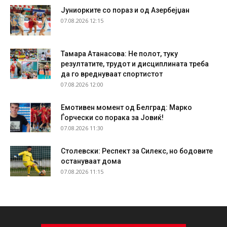
Јуниорките со пораз и од Азербејџан
07.08.2026 12:15
Тамара Атанасова: Не полот, туку
резултатите, трудот и дисциплината треба
да го вреднуваат спортистот
07.08.2026 12:00
Емотивен момент од Белград: Марко
Ѓорчески со порака за Јовиќ!
07.08.2026 11:30
Столевски: Респект за Силекс, но бодовите
остануваат дома
07.08.2026 11:15