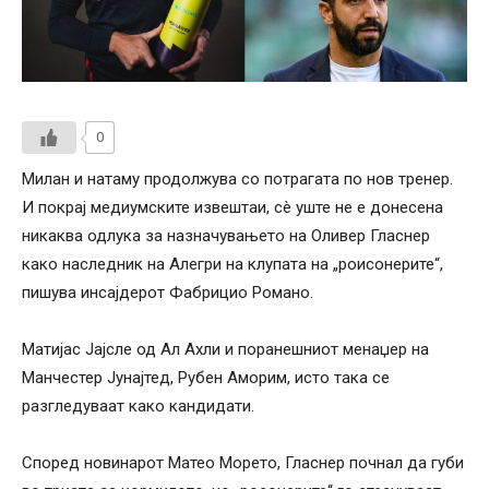
0
Милан и натаму продолжува со потрагата по нов тренер.
И покрај медиумските извештаи, сè уште не е донесена
никаква одлука за назначувањето на Оливер Гласнер
како наследник на Алегри на клупата на „роисонерите“,
пишува инсајдерот Фабрицио Романо.
Матијас Јаjсле од Ал Ахли и поранешниот менаџер на
Манчестер Јунајтед, Рубен Аморим, исто така се
разгледуваат како кандидати.
Според новинарот Матео Морето, Гласнер почнал да губи