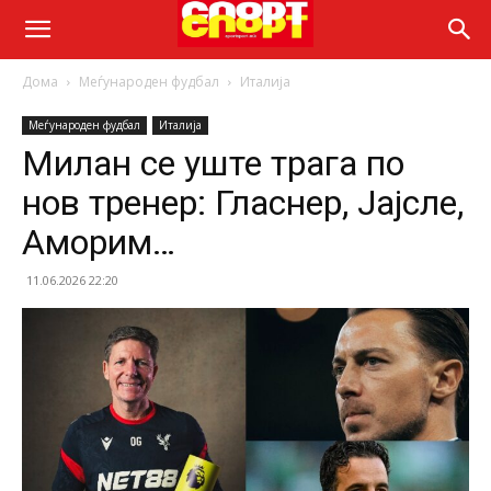
Дома
Меѓународен фудбал
Италија
Меѓународен фудбал
Италија
Милан се уште трага по
нов тренер: Гласнер, Јајсле,
Аморим…
11.06.2026 22:20