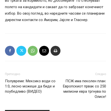
во трката за кормилото, но „росонерите“ го стеснуваат
полето на кандидати и сакаат да го забрзаат конечниот
избор. Во овој поглед, во наредните часови се планирани
директни контакти со Аморим, Јаjсле и Гласнер.
Претходно
Следно
Полувреме: Мексико води со
ПСЖ има пеколен план:
1:0, лесно можеше да биде и
Европскиот првак со 250
поубедливо (ВИДЕО)
милиони евра тргнува по
Олисе!