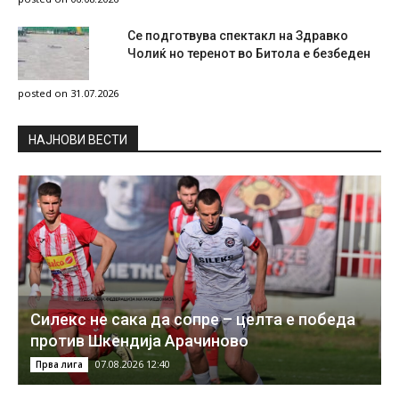
Се подготвува спектакл на Здравко
Чолиќ но теренот во Битола е безбеден
posted on 31.07.2026
НAЈНОВИ ВЕСТИ
Силекс не сака да сопре – целта е победа
против Шкендија Арачиново
07.08.2026 12:40
Прва лига