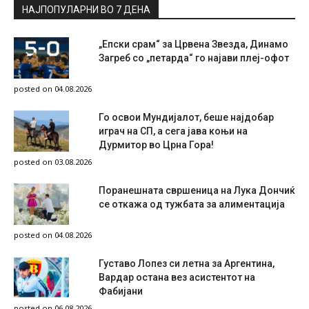
НАЈПОПУЛАРНИ ВО 7 ДЕНА
„Епски срам“ за Црвена Звезда, Динамо
Загреб со „петарда“ го најави плеј-офот
posted on 04.08.2026
Го освои Мундијалот, беше најдобар
играч на СП, а сега јава коњи на
Дурмитор во Црна Гора!
posted on 03.08.2026
Поранешната свршеница на Лука Дончиќ
се откажа од тужбата за алиментација
posted on 04.08.2026
Густаво Лопез си летна за Аргентина,
Вардар остана вез асистентот на
Фабијани
posted on 06.08.2026