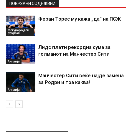
ПОВРЗАНИ СОДРЖИНИ
Феран Торес му кажа „да“ на ПСЖ
Меѓународен
фудбал
Лидс плати рекордна сума за
голманот на Манчестер Сити
Англија
Манчестер Сити веќе најде замена
за Родри и тоа каква!
Англија