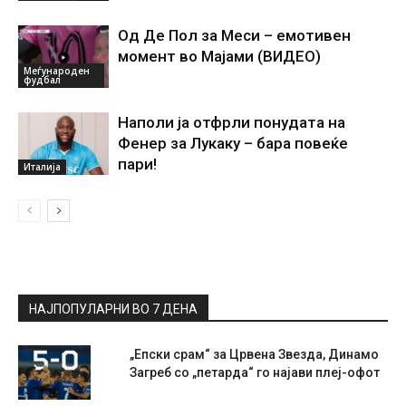
Од Де Пол за Меси – емотивен
момент во Мајами (ВИДЕО)
Меѓународен
фудбал
Наполи ја отфрли понудата на
Фенер за Лукаку – бара повеќе
пари!
Италија
НАЈПОПУЛАРНИ ВО 7 ДЕНА
„Епски срам“ за Црвена Звезда, Динамо
Загреб со „петарда“ го најави плеј-офот