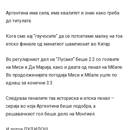
Аргентина има сила, има квалитет и знае како треба
до титулата.
Кога сме кај “гаучосите“ да се потсетиме малку на тоа
епско финале од минатиот шампионат во Катар.
Во регуларниот дел на “Лусаил“ беше 2:2 со голвите
на Меси и Ди Марија, како и двата од пенал на Мбапе.
Во продолженијата погодија Меси и Мбапе уште по
еднаш за конечни 3:3.
Следуваа пеналите таа историска и епска пенал –
серија во која Аргентина беше подобра, а
решавачкиот гол беше дело на Монтиел.
И потоа ЛУДИЛО!!!