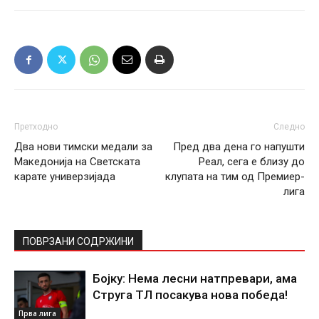
Претходно
Следно
Два нови тимски медали за
Пред два дена го напушти
Македонија на Светската
Реал, сега е близу до
карате универзијада
клупата на тим од Премиер-
лига
ПОВРЗАНИ СОДРЖИНИ
Бојку: Нема лесни натпревари, ама
Струга ТЛ посакува нова победа!
Прва лига