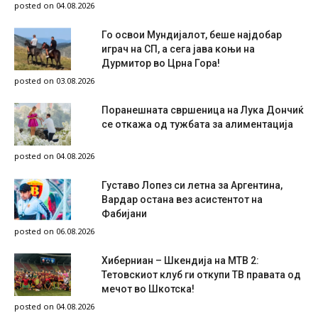
posted on 04.08.2026
Го освои Мундијалот, беше најдобар
играч на СП, а сега јава коњи на
Дурмитор во Црна Гора!
posted on 03.08.2026
Поранешната свршеница на Лука Дончиќ
се откажа од тужбата за алиментација
posted on 04.08.2026
Густаво Лопез си летна за Аргентина,
Вардар остана вез асистентот на
Фабијани
posted on 06.08.2026
Хиберниан – Шкендија на МТВ 2:
Тетовскиот клуб ги откупи ТВ правата од
мечот во Шкотска!
posted on 04.08.2026