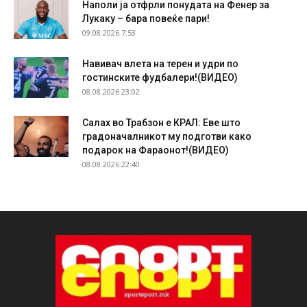
Наполи ја отфрли понудата на Фенер за
Лукаку – бара повеќе пари!
09.08.2026 7:53
Навивач влета на терен и удри по
гостинските фудбалери!(ВИДЕО)
08.08.2026 23:02
Салах во Трабзон е КРАЛ: Еве што
градоначалникот му подготви како
подарок на Фараонот!(ВИДЕО)
08.08.2026 22:40