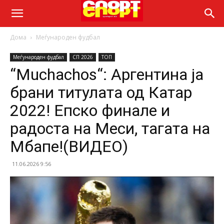
Дома
Меѓународен фудбал
Меѓународен фудбал
СП 2026
ТОП
“Muchachos“: Аргентина ја
брани титулата од Катар
2022! Епско финале и
радоста на Меси, тагата на
Мбапе!(ВИДЕО)
11.06.2026 9:56