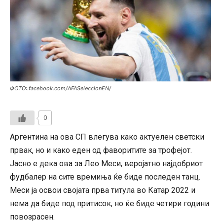
ФОТО:.facebook.com/AFASeleccionEN/
0
Аргентина на ова СП влегува како актуелен светски
првак, но и како еден од фаворитите за трофејот.
Јасно е дека ова за Лео Меси, веројатно најдобриот
фудбалер на сите времиња ќе биде последен танц.
Меси ја освои својата прва титула во Катар 2022 и
нема да биде под притисок, но ќе биде четири години
повозрасен.