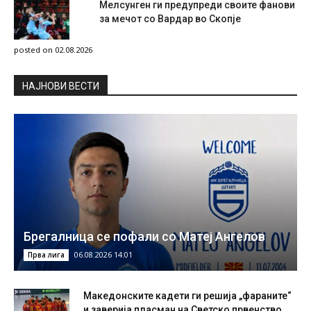
Мелсунген ги предупреди своите фанови
за мечот со Вардар во Скопје
posted on 02.08.2026
НAЈНОВИ ВЕСТИ
Брегалница се пофали со Матеј Ангелов
06.08.2026 14:01
Прва лига
Македонските кадети ги решија „фараните“
и заверија пласман на Светско првенство