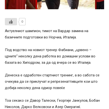
0
Актуелниот шампион, тимот на Вардар замина на
базичните подготовки во Норчиа, Италија.
Под водство на новиот тренер Фабиани, „црвено –
црните“ неколку дена работеа во домашни услови во
базата во Хиподром, за да од вчера се во Италија.
Денеска е одработен стартниот тренинг, а во сабота се
очекува да се приклучат и репрезенаттивците кои што
добија неколку дена одмор повеќе
Тоа секако се Давор Талески, Георгије Јанкулов, Бобан
Николов, Дарко Велковски и Азер Омерагиќ.