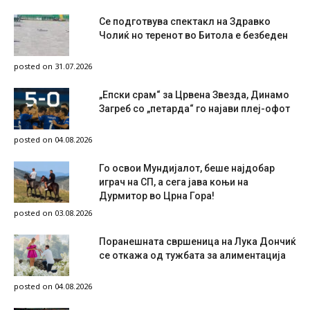
Се подготвува спектакл на Здравко
Чолиќ но теренот во Битола е безбеден
posted on 31.07.2026
„Епски срам“ за Црвена Звезда, Динамо
Загреб со „петарда“ го најави плеј-офот
posted on 04.08.2026
Го освои Мундијалот, беше најдобар
играч на СП, а сега јава коњи на
Дурмитор во Црна Гора!
posted on 03.08.2026
Поранешната свршеница на Лука Дончиќ
се откажа од тужбата за алиментација
posted on 04.08.2026