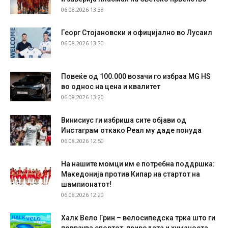
06.08.2026 13:38
Георг Стојановски и официјално во Лусаил
06.08.2026 13:30
Повеќе од 100.000 возачи го избраа MG HS
во однос на цена и квалитет
06.08.2026 13:20
Винисиус ги избриша сите објави од
Инстаграм откако Реал му даде понуда
06.08.2026 12:50
На нашите момци им е потребна поддршка:
Македонија против Кипар на стартот на
шампионатот!
06.08.2026 12:20
Халк Вело Грин – велосипедска трка што ги
поврзува спортот, природата и хуманоста