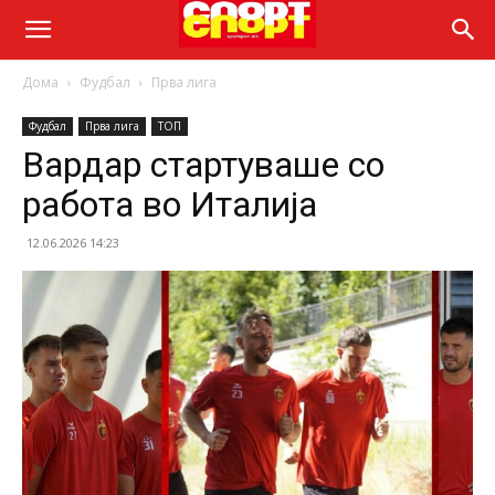
Дома
Фудбал
Прва лига
Фудбал
Прва лига
ТОП
Вардар стартуваше со
работа во Италија
12.06.2026 14:23