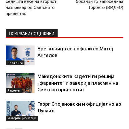
седишта веќе на вториот
босанци го запоседнаа
натпревар од Светското
Торонто (ВИДЕО)
првенство
ПОВРЗАНИ СОДРЖИНИ
Брегалница се пофали со Матеј
Ангелов
Прва лига
Македонските кадети ги решија
„фараните“ и заверија пласман на
Светско првенство
Ракомет
Георг Стојановски и официјално во
Лусаил
Интернационалци