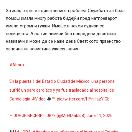
За жал, тој не е единствениот проблем. Службата за брза
помош имала многу работа бидејќи пред натпреварот
имало огромни гужви. Имаше и некои судири со
полицијата. А во тие немири беа повредени десетици
навивачи и може да се каже дека Светското првенство
започна на навистина ужасен начин.
#Ahora
|
En la puerta 1 del Estadio Ciudad de México, una persona
sufrió un paro cardíaco y ya fue trasladado al hospital de
Cardiología.
#Video
pic.twitter.com/HYnHazYIGb
— JORGE BECERRIL JB/8 (@MrElDiablo8)
June 11, 2026
| AHORA: Atienden a un aficionado al interior del Estadio