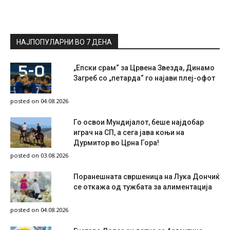
НАЈПОПУЛАРНИ ВО 7 ДЕНА
„Епски срам“ за Црвена Звезда, Динамо
Загреб со „петарда“ го најави плеј-офот
posted on 04.08.2026
Го освои Мундијалот, беше најдобар
играч на СП, а сега јава коњи на
Дурмитор во Црна Гора!
posted on 03.08.2026
Поранешната свршеница на Лука Дончиќ
се откажа од тужбата за алиментација
posted on 04.08.2026