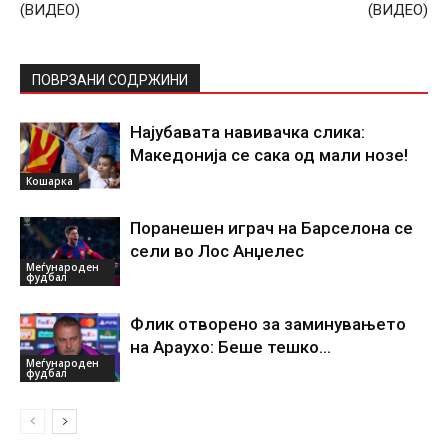
(ВИДЕО)
(ВИДЕО)
ПОВРЗАНИ СОДРЖИНИ
Најубавата навивачка слика:
Македонија се сака од мали нозе!
Кошарка
Поранешен играч на Барселона се
сели во Лос Анџелес
Меѓународен
фудбал
Флик отворено за заминувањето
на Араухо: Беше тешко…
Меѓународен
фудбал