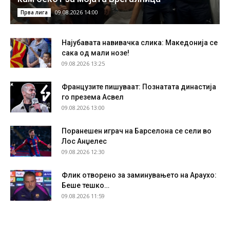
09.08.2026 14:00
Прва лига
Најубавата навивачка слика: Македонија се
сака од мали нозе!
09.08.2026 13:25
Французите пишуваат: Познатата династија
го презема Асвел
09.08.2026 13:00
Поранешен играч на Барселона се сели во
Лос Анџелес
09.08.2026 12:30
Флик отворено за заминувањето на Араухо:
Беше тешко…
09.08.2026 11:59