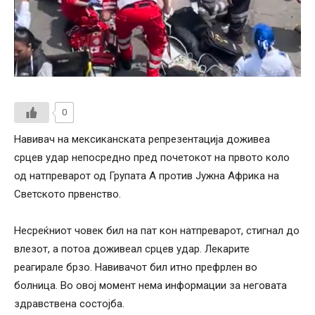
0
Навивач на мексиканската репрезентација доживеа
срцев удар непосредно пред почетокот на првото коло
од натпреварот од Групата А против Јужна Африка на
Светското првенство.
Несреќниот човек бил на пат кон натпреварот, стигнал до
влезот, а потоа доживеал срцев удар. Лекарите
реагирале брзо. Навивачот бил итно префрлен во
болница. Во овој момент нема информации за неговата
здравствена состојба.