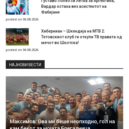
Густаво Лопез си летна за Аргентина,
Вардар остана вез асистентот на
Фабијани
posted on 06.08.2026
Хиберниан – Шкендија на МТВ 2:
Тетовскиот клуб ги откупи ТВ правата од
мечот во Шкотска!
posted on 04.08.2026
НAЈНОВИ ВЕСТИ
Максимов: Ова ми беше неопходно, гол на
кам бекот за мојата Брегалница