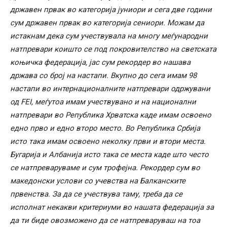
државен првак во категорија јуниори и сега две години
сум државен првак во категорија сениори. Можам да
истакнам дека сум учествувала на многу меѓународни
натпревари коишто се под покровителство на светската
коњичка федерација, јас сум рекордер во нашава
држава со број на настапи. Вкупно до сега имам 98
настапи во интернационалните натпревари одржувани
од FEI, меѓутоа имам учествувано и на национални
натпревари во Република Хрватска каде имам освоено
едно прво и едно второ место. Во Република Србија
исто така имам освоено неколку први и втори места.
Бугарија и Албанија исто така се места каде што често
се натпреваруваме и сум трофејна. Рекордер сум во
македонски услови со учевства на Балканските
првенства. За да се учествува таму, треба да се
исполнат некакви критериуми во нашата федерација за
да ти биде овозможено да се натпреваруваш на тоа