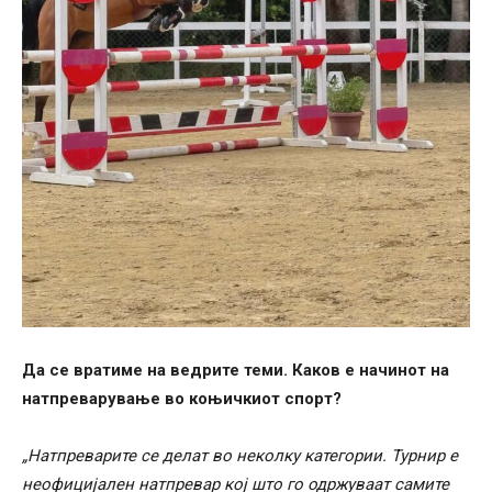
Да се вратиме на ведрите теми. Каков е начинот на
натпреварување во коњичкиот спорт?
„Натпреварите се делат во неколку категории. Турнир е
неофицијален натпревар кој што го одржуваат самите