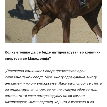
Колку е тешко да се биде натпреварувач во коњички
спортови во Македонија?
„Генерално коњичкиот спорт претставува еден
сериозно тежок спорт. Бара многу одрекувања, многу
ангажман и многу вложувања. Иако овој спорт се смета
за индивидуален спорт, сепак не станува збор за тоа,
затоа што ти како натпреварувач не си сам во
натпреварот. Имаш партнер, кој што е животно и со