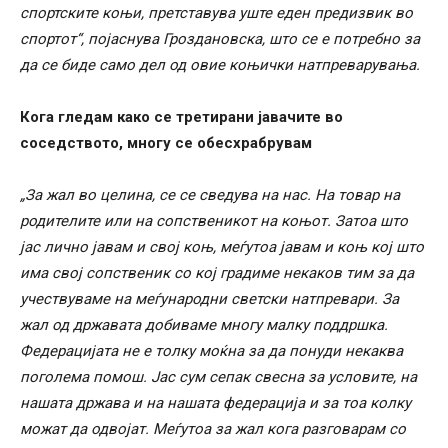
спортските коњи, претставува уште еден предизвик во
спортот“, појаснува Гроздановска, што се е потребно за
да се биде само дел од овие коњички натпреварувања.
Кога гледам како се третирани јавачите во
соседството, многу се обесхрабрувам
„За жал во целина, се се сведува на нас. На товар на
родителите или на сопственикот на коњот. Затоа што
јас лично јавам и свој коњ, меѓутоа јавам и коњ кој што
има свој сопственик со кој градиме некаков тим за да
учествуваме на меѓународни светски натпревари. За
жал од државата добиваме многу малку поддршка.
Федерацијата не е толку моќна за да понуди некаква
поголема помош. Јас сум сепак свесна за условите, на
нашата држава и на нашата федерација и за тоа колку
можат да одвојат. Меѓутоа за жал кога разговарам со