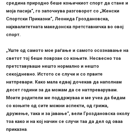
средина природно беше коњичкиот спорт да стане и
моја пасија“, го започнува разговорот со „Женски
Спортски Приказни“, Леонида Гроздановска,
најквалитетната македонска претставничка во овој
спорт.
„Уште од самото мое раѓање и самото осознавање на
светот тој беше поврзан со коњите. Несвесно тоа
претставуваше нешто нормално и нешто
секојдневно. Истото се случи и со првите
натпревари. Како мала едвај дочекав да наполнам
десет години за да можам да се натпреварувам.
Моите родители ме поддржуваа и ме учеа да бидам
со коњите од сите можни аспекти, од грижа,
дружење, така и за јавање“, вели Гроздановска околу
тоа како и на кој начин се случи таа да дел од оваа
приказна
.