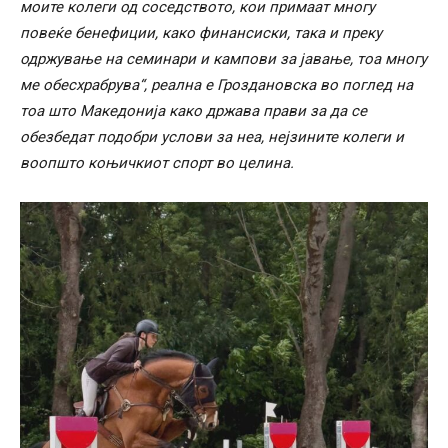
моите колеги од соседството, кои примаат многу
повеќе бенефиции, како финансиски, така и преку
одржување на семинари и кампови за јавање, тоа многу
ме обесхрабрува“, реална е Гроздановска во поглед на
тоа што Македонија како држава прави за да се
обезбедат подобри услови за неа, нејзините колеги и
воопшто коњичкиот спорт во целина.