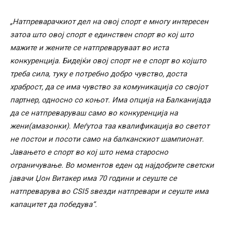
„Натпреварачкиот дел на овој спорт е многу интересен
затоа што овој спорт е единствен спорт во кој што
мажите и жените се натпреваруваат во иста
конкуренција. Бидејќи овој спорт не е спорт во којшто
треба сила, туку е потребно добро чувство, доста
храброст, да се има чувство за комуникација со својот
партнер, односно со коњот. Има опција на Балканијада
да се натпреваруваш само во конкуренција на
жени(амазонки). Меѓутоа таа квалификација во светот
не постои и посоти само на балканскиот шампионат.
Јавањето е спорт во кој што нема старосно
ограничување. Во моментов еден од најдобрите светски
јавачи Џон Витакер има 70 години и сеуште се
натпреварува во CSI5 ѕвезди натпревари и сеуште има
капацитет да победува“.