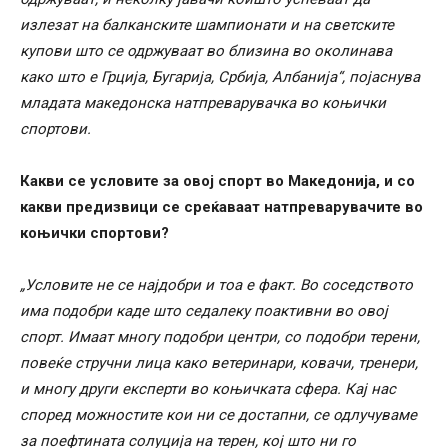
излезат на балканските шампионати и на светските
купови што се одржуваат во близина во околинава
како што е Грција, Бугарија, Србија, Албанија“, појаснува
младата македонска натпреварувачка во коњички
спортови.
Какви се условите за овој спорт во Македонија, и со
какви предизвици се среќаваат натпреварувачите во
коњички спортови?
„Условите не се најдобри и тоа е факт. Во соседството
има подобри каде што седалеку поактивни во овој
спорт. Имаат многу подобри центри, со подобри терени,
повеќе стручни лица како ветеринари, ковачи, тренери,
и многу други експерти во коњичката сфера. Кај нас
според можностите кои ни се достапни, се одлучуваме
за поефтината солуција на терен, кој што ни го