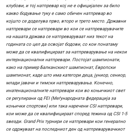
клубови, и тој натпревар кој не е официјален за било
какво бодување туку е само обичен натпревар во
којшто се доделува прво, второ и трето место. Државни
натпревари се натпревари во кои се натпреварувачите
на нашата држава се натпреваруваат низ текот на
годината со цел да освојат бодови, со кои понатаму
може да се квалифицираат за натпреварување на некои
интернационални натпревари. Постојат шампионати,
како на пример Балканскиот шампионат, Европски
шампионат, каде што има категори деца, јуниор, сениор,
млади јавачи и тимски натпреварувања. Конечно,
инатенационалните натпревари кои во коњичкиот свет
се регулирани од FEI (Меѓународната федерација за
коњички спортови) или така наречени CSI натпревари,
кои може да се квалифицираат според тежина од CSI 1-5
ѕвезди. Grand Prix турнири се натпревари кои генерално
се одржуваат на последниот ден од натпреварувачкиот