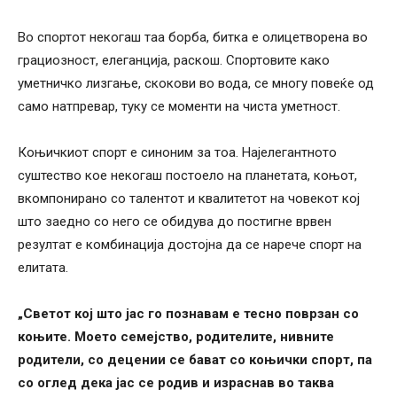
Во спортот некогаш таа борба, битка е олицетворена во
грациозност, елеганција, раскош. Спортовите како
уметничко лизгање, скокови во вода, се многу повеќе од
само натпревар, туку се моменти на чиста уметност.
Коњичкиот спорт е синоним за тоа. Најелегантното
суштество кое некогаш постоело на планетата, коњот,
вкомпонирано со талентот и квалитетот на човекот кој
што заедно со него се обидува до постигне врвен
резултат е комбинација достојна да се нарече спорт на
елитата.
„Светот кој што јас го познавам е тесно поврзан со
коњите. Моето семејство, родителите, нивните
родители, со децении се бават со коњички спорт, па
со оглед дека јас се родив и израснав во таква