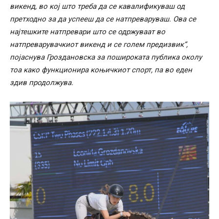
викенд, во кој што треба да се кавалификуваш од
претходно за да успееш да се натпреваруваш. Ова се
најтешките натпревари што се одржуваат во
натпреварувачкиот викенд и се голем предизвик“,
појаснува Гроздановска за пошироката публика околу
тоа како функционира коњичкиот спорт, па во еден
здив продолжува.