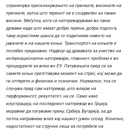
ограничува прескокнувањето на пречките, висините на
пречките, затоа што теренот не е соодветен за такви
висини. Меѓутоа, кога се натпреваруваме во овие
држави каде што имаат добри терени, добра подлога,
таму користиме шанса да го подигнеме нивото на
јавачите и на нашите коњи. Транспортот на коњите е
посебен предизвик. Надвор од државата за учество на
интернационални натпревари, главниот проблем е во
процедурите за влез во ЕУ. Патувањата пред се за
самите коњи претставува момент на стрес, кој може да
ги оптерети и физички и психички. Нормално, тоа се
случува пред сам натпревар, што влијае на
перформансот, резултатот, на се. Само како
илустрација, на последниот натпревар во Грција,
моравме да патуваме преку, Србија, Бугарија, за да
потоа направиме влез кај нашиот јужен сосед. Конечно,
недостатокот на стручни лица за потребите на