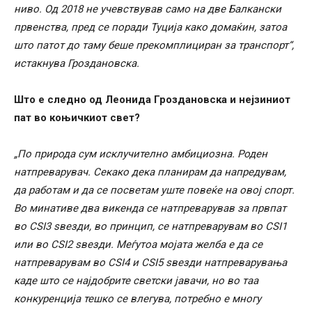
ниво. Од 2018 не учевствував само на две Балкански
првенства, пред се поради Туција како домаќин, затоа
што патот до таму беше прекомплициран за транспорт“,
истакнува Гроздановска.
Што е следно од Леонида Гроздановска и нејзиниот
пат во коњичкиот свет?
„По природа сум исклучително амбициозна. Роден
натпреварувач. Секако дека планирам да напредувам,
да работам и да се посветам уште повеќе на овој спорт.
Во минативе два викенда се натпреварував за првпат
во CSI3 ѕвезди, во принцип, се натпреварувам во CSI1
или во CSI2 ѕвезди. Меѓутоа мојата желба е да се
натпреварувам во CSI4 и CSI5 ѕвезди натпреварувања
каде што се најдобрите светски јавачи, но во таа
конкуренција тешко се влегува, потребно е многу