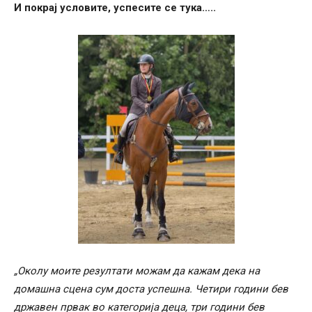
И покрај условите, успесите се тука…..
„Околу моите резултати можам да кажам дека на
домашна сцена сум доста успешна. Четири години бев
државен првак во категорија деца, три години бев