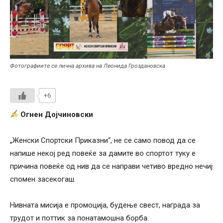
Фотографиите се лична архива на Леонида Гроздановска
+6
Огнен Дојчиновски
„Женски Спортски Приказни“, не се само повод да се
напише некој ред повеќе за дамите во спортот туку е
причина повеќе од нив да се направи четиво вредно нечиј
спомен засекогаш.
Нивната мисија е промоција, будење свест, награда за
трудот и поттик за понатамошна борба.