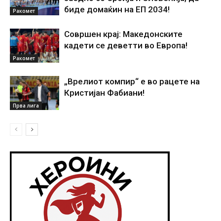
биде домаќин на ЕП 2034!
Ракомет
Совршен крај: Македонските
кадети се деветти во Европа!
Ракомет
„Врелиот компир“ е во рацете на
Кристијан Фабиани!
Прва лига