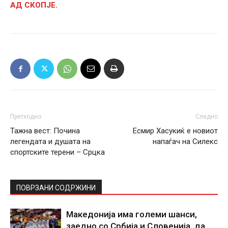
АД СКОПЈЕ.
Претходно
Следно
Тажна вест: Почина
Есмир Хасукиќ е новиот
легендата и душата на
напаѓач на Силекс
спортските терени – Срцка
ПОВРЗАНИ СОДРЖИНИ
Македонија има големи шанси,
заедно со Србија и Словенија, да