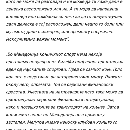
кого не може да разговара и не може да ти каже дали е
денеска расположено или не. А ти мора да направиш
конекција или симбиоза со него за да го почувствуваш
дали денеска е тој расположен, дали нешто го боли или
му смета, дали е изморен, или премногу енергичен.
Исклучително важен момент“.
„Во Македонија коњичкиот спорт нема некоја
преголема популарност, бидејќи овој спорт претставува
еден од најскапите спортови. Пред се самиот коњ. Грло
кое што е подотвено за натпревар чини многу. Грижата
околу него, опремата. Тоа се сериозни финансиски
средства. Учествата на натпреварите исто така може да
претставуваат сериозни финансиски оптеретувања,
како и потешкотиите за транспортот на коњите. Затоа
коњичкиот спорт во Македонија не е премногу
застапен. Меѓутоа имаме неколку клубови коишто го
одржуваат, и неколку јавачи коишто успеваат да