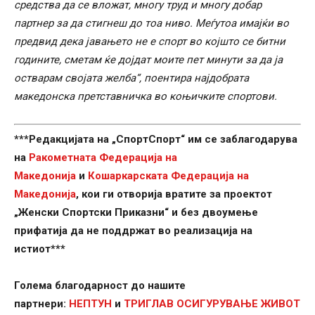
средства да се вложат, многу труд и многу добар
партнер за да стигнеш до тоа ниво. Меѓутоа имајќи во
предвид дека јавањето не е спорт во којшто се битни
годините, сметам ќе дојдат моите пет минути за да ја
остварам својата желба“, поентира најдобрата
македонска претставничка во коњичките спортови.
***Редакцијата на „СпортСпорт“ им се заблагодарува
на
Ракометната Федерација на
Македонија
и
Кошаркарската Федерација на
Македонија
, кои ги отворија вратите за проектот
„Женски Спортски Приказни“ и без двоумење
прифатија да не поддржат во реализација на
истиот***
Голема благодарност до нашите
партнери:
НЕПТУН
и
ТРИГЛАВ ОСИГУРУВАЊЕ ЖИВОТ