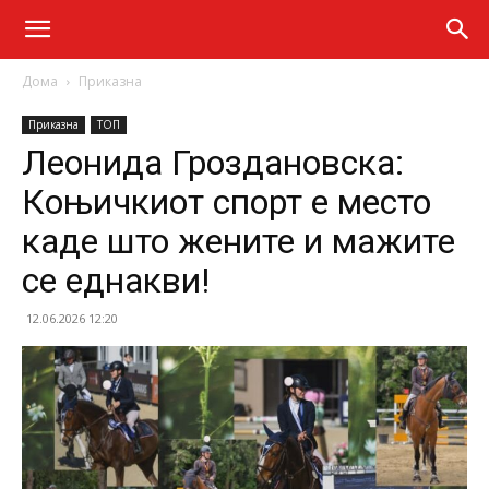
Дома
Приказна
Приказна
ТОП
Леонида Гроздановска:
Коњичкиот спорт е место
каде што жените и мажите
се еднакви!
12.06.2026 12:20