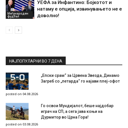
УЕФА за Инфантино: Бојкотот и
натаму е опција, извинувањето не е
Меѓународен
доволно!
фудбал
НАЈПОПУЛАРНИ ВО 7 ДЕНА
„Епски срам“ за Црвена Звезда, Динамо
Загреб со „петарда“ го најави плеј-офот
posted on 04.08.2026
Го освои Мундијалот, беше најдобар
играч на СП, а сега јава коњи на
Дурмитор во Црна Гора!
posted on 03.08.2026