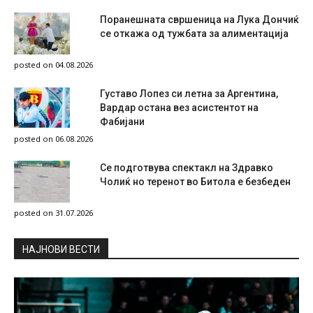
Поранешната свршеница на Лука Дончиќ
се откажа од тужбата за алиментација
posted on 04.08.2026
Густаво Лопез си летна за Аргентина,
Вардар остана вез асистентот на
Фабијани
posted on 06.08.2026
Се подготвува спектакл на Здравко
Чолиќ но теренот во Битола е безбеден
posted on 31.07.2026
НAЈНОВИ ВЕСТИ