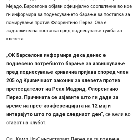
Мејадо, Барселона објави официјално соопштение во кое
ги информира за поднесувањето барање за постапка за
помирување против Флорентино Перез. Ова е
задолжителна постапка пред поднесување тужба за
клевета.
ФК Барселона информира дека денес е
„
поднесено потребното барање за извиннување
пред поднесување кривична пријава според член
205 од Кривичниот законик за клевета против
претседателот на Реал Мадрид, Флорентино
Перез. Причината се изјавите што ги даде за
време на прес-конференцијата на 12 мај и
интервјуто што го даде следниот ден“
, се вели во
ставот на клубот.
Од „Камп Ноу“ инсистираат Перез да ги повлече