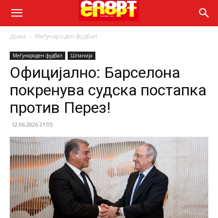
Дома
Меѓународен фудбал
Меѓународен фудбал
Шпанија
Официјално: Барселона
покренува судска постапка
против Перез!
12.06.2026 21:05