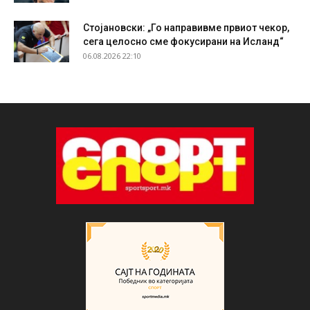
Стојановски: „Го направивме првиот чекор,
сега целосно сме фокусирани на Исланд“
06.08.2026 22:10