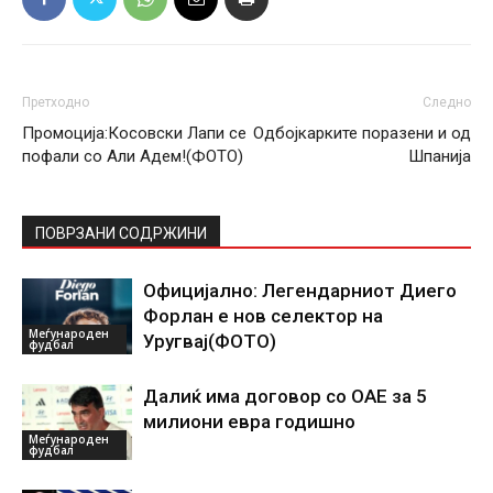
Претходно
Следно
Промоција:Косовски Лапи се
Одбојкарките поразени и од
пофали со Али Адем!(ФОТО)
Шпанија
ПОВРЗАНИ СОДРЖИНИ
Официјално: Легендарниот Диего
Форлан е нов селектор на
Меѓународен
Уругвај(ФОТО)
фудбал
Далиќ има договор со ОАЕ за 5
милиони евра годишно
Меѓународен
фудбал