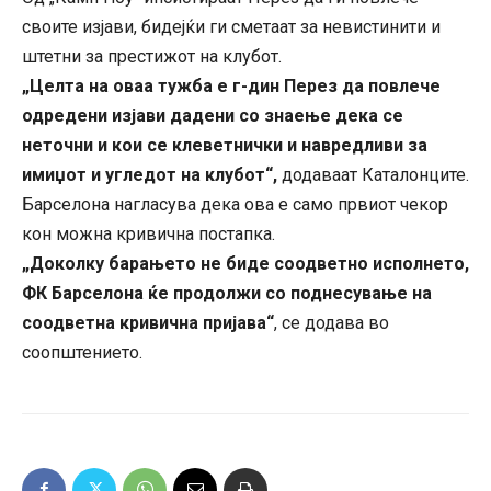
своите изјави, бидејќи ги сметаат за невистинити и
штетни за престижот на клубот.
„Целта на оваа тужба е г-дин Перез да повлече
одредени изјави дадени со знаење дека се
неточни и кои се клеветнички и навредливи за
имиџот и угледот на клубот“,
додаваат Каталонците.
Барселона нагласува дека ова е само првиот чекор
кон можна кривична постапка.
„Доколку барањето не биде соодветно исполнето,
ФК Барселона ќе продолжи со поднесување на
соодветна кривична пријава“
, се додава во
соопштението.