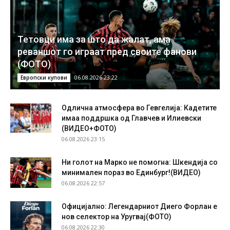
Тетовци има за што да жалат, ама
реваншот го играат пред своите фанови
(ФОТО)
06.08.2026 23:22
Европски купови
Одлична атмосфера во Гевгелија: Кадетите
имаа поддршка од Главчев и Илиевски
(ВИДЕО+ФОТО)
06.08.2026 23:15
Ни голот на Марко не помогна: Шкендија со
минимален пораз во Единбург!(ВИДЕО)
06.08.2026 22:57
Официјално: Легендарниот Диего Форлан е
нов селектор на Уругвај(ФОТО)
06.08.2026 22:30