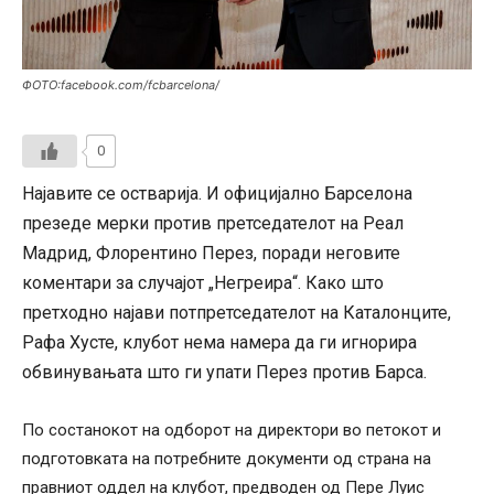
ФОТО:facebook.com/fcbarcelona/
0
Најавите се остварија. И официјално Барселона
презеде мерки против претседателот на Реал
Мадрид, Флорентино Перез, поради неговите
коментари за случајот „Негреира“. Како што
претходно најави потпретседателот на Каталонците,
Рафа Хусте, клубот нема намера да ги игнорира
обвинувањата што ги упати Перез против Барса.
По состанокот на одборот на директори во петокот и
подготовката на потребните документи од страна на
правниот оддел на клубот, предводен од Пере Луис