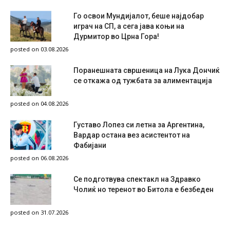
Го освои Мундијалот, беше најдобар
играч на СП, а сега јава коњи на
Дурмитор во Црна Гора!
posted on 03.08.2026
Поранешната свршеница на Лука Дончиќ
се откажа од тужбата за алиментација
posted on 04.08.2026
Густаво Лопез си летна за Аргентина,
Вардар остана вез асистентот на
Фабијани
posted on 06.08.2026
Се подготвува спектакл на Здравко
Чолиќ но теренот во Битола е безбеден
posted on 31.07.2026