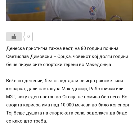
0
Денеска пристигна тажна вест, на 80 години почина
Светислав Димовски – Срцка, човекот кој долги години
беше пирум сите спортски терени во Македонија.
Веќе со децении, без оглед дали се игра ракомет или
кошарка, дали настапува Македонија, Работнички или
МЗТ, ниту еден настан во Скопје не помина без него. Во
својата кариера има над 10.000 мечеви во било кој спорт.
Тој беше душата на спортската сала, задолжен да биде
се како што треба.