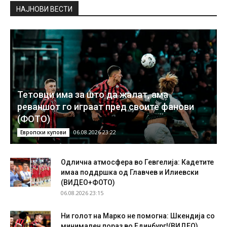
НAЈНОВИ ВЕСТИ
Тетовци има за што да жалат, ама
реваншот го играат пред своите фанови
(ФОТО)
06.08.2026 23:22
Европски купови
Одлична атмосфера во Гевгелија: Кадетите
имаа поддршка од Главчев и Илиевски
(ВИДЕО+ФОТО)
06.08.2026 23:15
Ни голот на Марко не помогна: Шкендија со
минимален пораз во Единбург!(ВИДЕО)