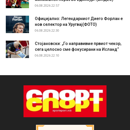
06.08.2026 22:57
Официјално: Легендарниот Диего Форлан е
нов селектор на Уругвај(ФОТО)
06.08.2026 22:30
Стојановски: „Го направивме првиот чекор,
сега целосно сме фокусирани на Исланд“
06.08.2026 22:10