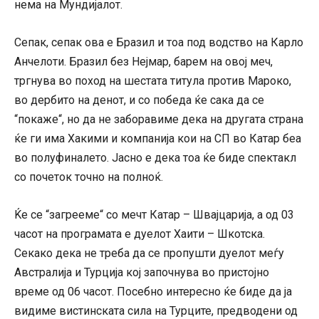
нема на Мундијалот.
Сепак, сепак ова е Бразил и тоа под водство на Карло
Анчелоти. Бразил без Нејмар, барем на овој меч,
тргнува во поход на шестата титула против Мароко,
во дербито на денот, и со победа ќе сака да се
“покаже“, но да не заборавиме дека на другата страна
ќе ги има Хакими и компанија кои на СП во Катар беа
во полуфиналето. Јасно е дека тоа ќе биде спектакл
со почеток точно на полноќ.
Ќе се “загрееме“ со мечт Катар – Швајцарија, а од 03
часот на програмата е дуелот Хаити – Шкотска.
Секако дека не треба да се пропушти дуелот меѓу
Австралија и Турција кој започнува во пристојно
време од 06 часот. Посебно интересно ќе биде да ја
видиме вистинската сила на Турците, предводени од