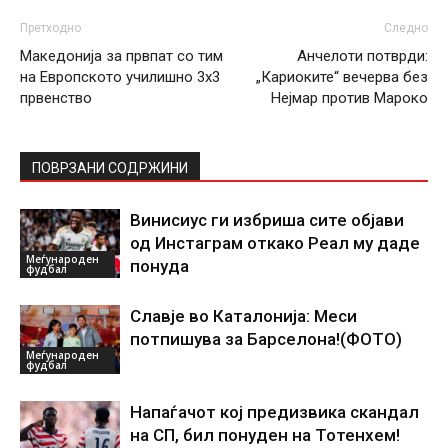
Претходно
Следно
Македонија за првпат со тим
Анчелоти потврди:
на Европското училишно 3х3
„Кариоките“ вечерва без
првенство
Нејмар против Мароко
ПОВРЗАНИ СОДРЖИНИ
Винисиус ги избриша сите објави
од Инстаграм откако Реал му даде
Меѓународен
понуда
фудбал
Славје во Каталонија: Меси
потпишува за Барселона!(ФОТО)
Меѓународен
фудбал
Напаѓачот кој предизвика скандал
на СП, бил понуден на Тотенхем!