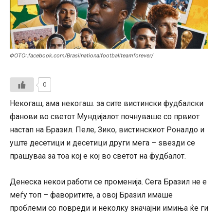
ФОТО:.facebook.com/Brasilnationalfootballteamforever/
0
Некогаш, ама некогаш. за сите вистински фудбалски
фанови во светот Мундијалот почнуваше со првиот
настап на Бразил. Пеле, Зико, вистинскиот Роналдо и
уште десетици и десетици други мега – ѕвезди се
прашуваа за тоа кој е кој во светот на фудбалот.
Денеска некои работи се променија. Сега Бразил не е
меѓу топ – фаворитите, а овој Бразил имаше
проблеми со повреди и неколку значајни имиња ќе ги