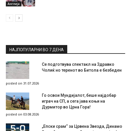
Англија
НАЈПОПУЛАРНИ ВО 7 ДЕНА
Се подготвува спектакл на Здравко
Чолиќ но теренот во Битола е безбеден
posted on 31.07.2026
Го освои Мундијалот, беше најдобар
играч на СП, а сега јава коњи на
Дурмитор во Црна Гора!
posted on 03.08.2026
„Епски срам“ за Црвена Звезда, Динамо