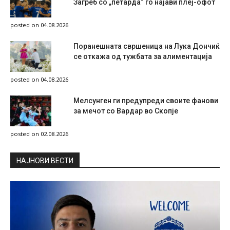
Загреб со „петарда“ го најави плеј-офот
posted on 04.08.2026
Поранешната свршеница на Лука Дончиќ
се откажа од тужбата за алиментација
posted on 04.08.2026
Мелсунген ги предупреди своите фанови
за мечот со Вардар во Скопје
posted on 02.08.2026
НAЈНОВИ ВЕСТИ