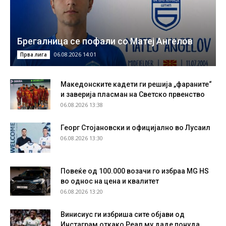
Брегалница се пофали со Матеј Ангелов
06.08.2026 14:01
Прва лига
Македонските кадети ги решија „фараните“
и заверија пласман на Светско првенство
06.08.2026 13:38
Георг Стојановски и официјално во Лусаил
06.08.2026 13:30
Повеќе од 100.000 возачи го избраа MG HS
во однос на цена и квалитет
06.08.2026 13:20
Винисиус ги избриша сите објави од
Инстаграм откако Реал му даде понуда