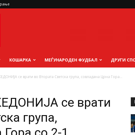
ирање
КОШАРКА
МЕЃУНАРОДЕН ФУДБАЛ
ДРУГИ СП
КЕДОНИЈА се врати во Втората Светска група, совладана Црна Гора...
КЕДОНИЈА се врати
ска група,
Гора со 2-1