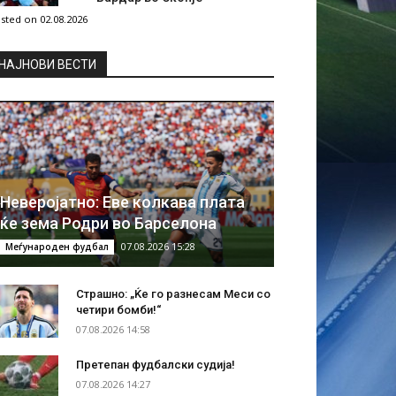
sted on 02.08.2026
НAЈНОВИ ВЕСТИ
Неверојатно: Еве колкава плата
ќе зема Родри во Барселона
07.08.2026 15:28
Меѓународен фудбал
Страшно: „Ќе го разнесам Меси со
четири бомби!“
07.08.2026 14:58
Претепан фудбалски судија!
07.08.2026 14:27