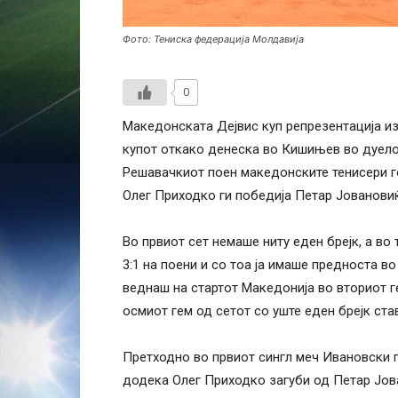
Фото: Тениска федерација Молдавија
0
Македонската Дејвис куп репрезентација из
купот откако денеска во Кишињев во дуелот
Решавачкиот поен македонските тенисери го
Олег Приходко ги победија Петар Јовановиќ 
Во првиот сет немаше ниту еден брејк, а во 
3:1 на поени и со тоа ја имаше предноста во 
веднаш на стартот Македонија во вториот г
осмиот гем од сетот со уште еден брејк ста
Претходно во првиот сингл меч Ивановски го
додека Олег Приходко загуби од Петар Јован