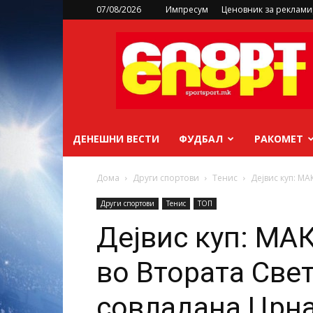
07/08/2026
Импресум
Ценовник за реклам
sportsport.mk
ДЕНЕШНИ ВЕСТИ
ФУДБАЛ
РАКОМЕТ
Дома
Други спортови
Тенис
Дејвис куп: МА
Други спортови
Тенис
ТОП
Дејвис куп: МА
во Втората Свет
совладана Црна 