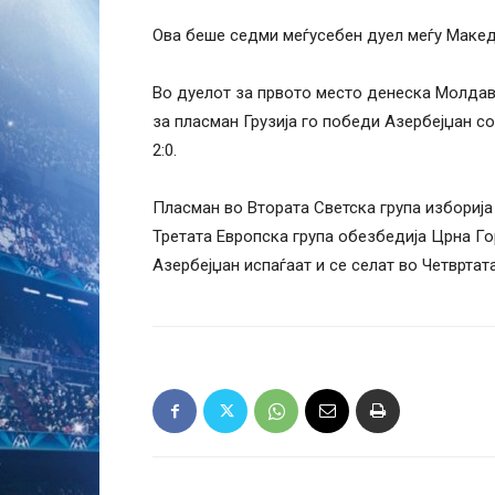
Ова беше седми меѓусебен дуел меѓу Македо
Во дуелот за првото место денеска Молдавиј
за пласман Грузија го победи Азербејџан с
2:0.
Пласман во Втората Светска група изборија
Третата Европска група обезбедија Црна Го
Азербејџан испаѓаат и се селат во Четвртат