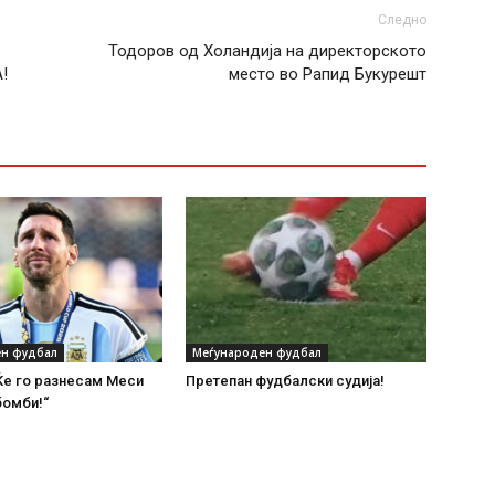
Следно
Тодоров од Холандија на директорското
!
место во Рапид Букурешт
н фудбал
Меѓународен фудбал
Ќе го разнесам Меси
Претепан фудбалски судија!
бомби!“