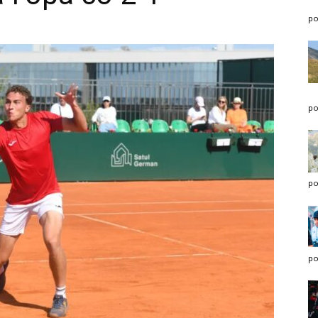
po
po
po
po