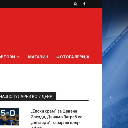
ОРТОВИ
МАГАЗИН
ФОТОГАЛЕРИЈА
НАЈПОПУЛАРНИ ВО 7 ДЕНА
„Епски срам“ за Црвена
Звезда, Динамо Загреб со
„петарда“ го најави плеј-