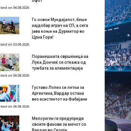
офот
sted on 04.08.2026
Го освои Мундијалот, беше
најдобар играч на СП, а сега
јава коњи на Дурмитор во
Црна Гора!
sted on 03.08.2026
Поранешната свршеница на
Лука Дончиќ се откажа од
тужбата за алиментација
sted on 04.08.2026
Густаво Лопез си летна за
Аргентина, Вардар остана
вез асистентот на Фабијани
sted on 06.08.2026
Мелсунген ги предупреди
своите фанови за мечот со
Вардар во Скопје