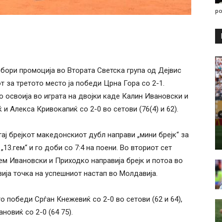
po
бори промоција во Втората Светска група од Дејвис
 за третото место ја победи Црна Гора со 2-1.
 освоија во играта на двојки каде Калин Ивановски и
и Алекса Кривокапиќ со 2-0 во сетови (76(4) и 62).
тај брејкот македонскиот дубл направи „мини брејк“ за
„13.гем“ и го доби со 7:4 на поени. Во вториот сет
ем Ивановски и Приходко направија брејк и потоа во
вија точка на успешниот настап во Молдавија.
 победи Срѓан Кнежевиќ со 2-0 во сетови (62 и 64),
овиќ со 2-0 (64 75).