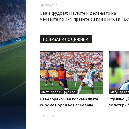
Претходно
Ова е фудбал: Паузите и делењето на
мечевите по 1/4, правете си ги во НФЛ и НБА
ПОВРЗАНИ СОДРЖИНИ
Меѓународен фудбал
Меѓународе
Неверојатно: Еве колкава плата
Страшно: „
ќе зема Родри во Барселона
со четири 