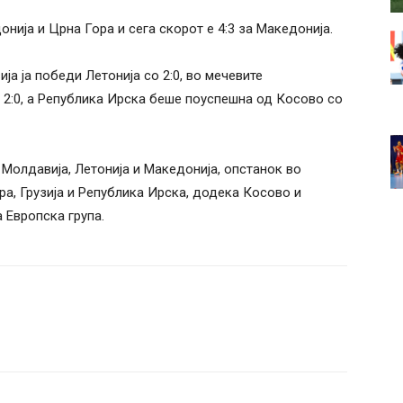
нија и Црна Гора и сега скорот е 4:3 за Македонија.
а ја победи Летонија со 2:0, во мечевите
о 2:0, а Република Ирска беше поуспешна од Косово со
 Молдавија, Летонија и Македонија, опстанок во
ра, Грузија и Република Ирска, додека Косово и
а Европска група.