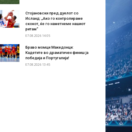
Стојановски пред дуелот со
Исланд: „Ако го контролираме
скокот, ќе го наметнеме нашиот
ритам“
07.08.2026 14:05
Браво момци Македонци:
Кадетите во драматичен финиш ја
победија и Португалија!
07.08.2026 13:45